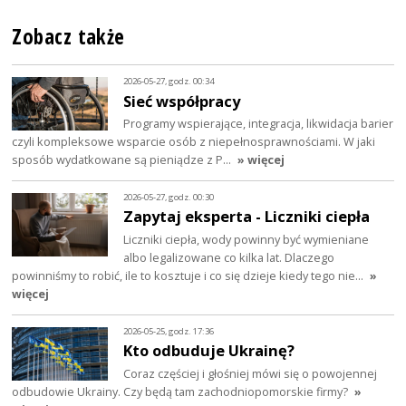
Zobacz także
2026-05-27, godz. 00:34
Sieć współpracy
Programy wspierające, integracja, likwidacja barier
czyli kompleksowe wsparcie osób z niepełnosprawnościami. W jaki
sposób wydatkowane są pieniądze z P…
» więcej
2026-05-27, godz. 00:30
Zapytaj eksperta - Liczniki ciepła
Liczniki ciepła, wody powinny być wymieniane
albo legalizowane co kilka lat. Dlaczego
powinniśmy to robić, ile to kosztuje i co się dzieje kiedy tego nie…
»
więcej
2026-05-25, godz. 17:36
Kto odbuduje Ukrainę?
Coraz częściej i głośniej mówi się o powojennej
odbudowie Ukrainy. Czy będą tam zachodniopomorskie firmy?
»