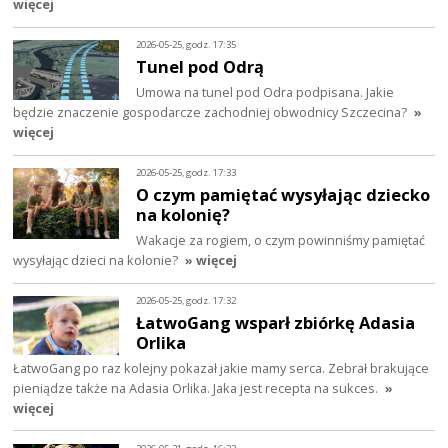
więcej
2026-05-25, godz. 17:35
Tunel pod Odrą
Umowa na tunel pod Odra podpisana. Jakie
będzie znaczenie gospodarcze zachodniej obwodnicy Szczecina?
»
więcej
2026-05-25, godz. 17:33
O czym pamiętać wysyłając dziecko
na kolonię?
Wakacje za rogiem, o czym powinniśmy pamiętać
wysyłając dzieci na kolonie?
» więcej
2026-05-25, godz. 17:32
ŁatwoGang wsparł zbiórkę Adasia
Orlika
ŁatwoGang po raz kolejny pokazał jakie mamy serca. Zebrał brakujące
pieniądze także na Adasia Orlika. Jaka jest recepta na sukces.
»
więcej