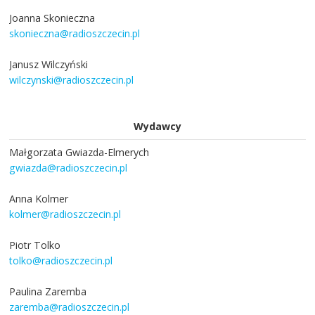
Joanna Skonieczna
skonieczna@radioszczecin.pl
Janusz Wilczyński
wilczynski@radioszczecin.pl
Wydawcy
Małgorzata Gwiazda-Elmerych
gwiazda@radioszczecin.pl
Anna Kolmer
kolmer@radioszczecin.pl
Piotr Tolko
tolko@radioszczecin.pl
Paulina Zaremba
zaremba@radioszczecin.pl