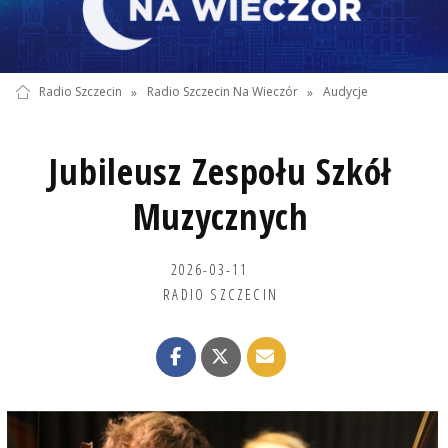
Radio Szczecin
»
Radio Szczecin Na Wieczór
»
Audycje
Jubileusz Zespołu Szkół
Muzycznych
2026-03-11
RADIO SZCZECIN