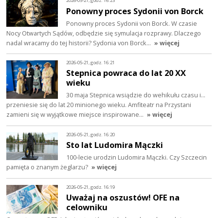
2026-05-21, godz. 16:23
Ponowny proces Sydonii von Borck
Ponowny proces Sydonii von Borck. W czasie
Nocy Otwartych Sądów, odbędzie się symulacja rozprawy. Dlaczego
nadal wracamy do tej historii? Sydonia von Borck…
» więcej
2026-05-21, godz. 16:21
Stepnica powraca do lat 20 XX
wieku
30 maja Stepnica wsiądzie do wehikułu czasu i…
przeniesie się do lat 20 minionego wieku. Amfiteatr na Przystani
zamieni się w wyjątkowe miejsce inspirowane…
» więcej
2026-05-21, godz. 16:20
Sto lat Ludomira Mączki
100-lecie urodzin Ludomira Mączki. Czy Szczecin
pamięta o znanym żeglarzu?
» więcej
2026-05-21, godz. 16:19
Uważaj na oszustów! OFE na
celowniku