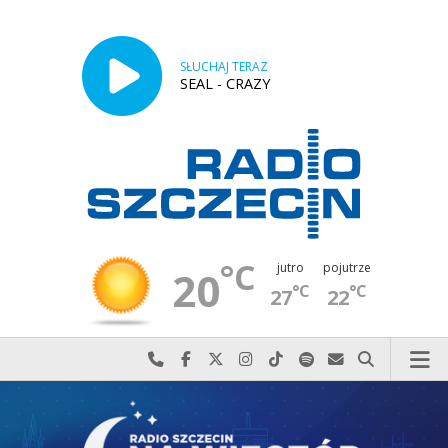
SŁUCHAJ TERAZ
SEAL - CRAZY
°C
jutro
pojutrze
20
°C
°C
27
22
Najlepiej po prostu do nas zadzwoń
Odwiedź nas na Facebook-u
Odwiedź nas na X
Odwiedź nas na Instagram-ie
Odwiedź nas na TikTok-u
Szukaj nas na Spotify
Wyślij do nas w
Szukaj