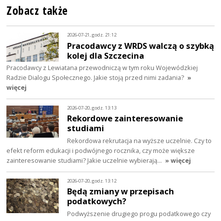
Zobacz także
2026-07-21, godz. 21:12
Pracodawcy z WRDS walczą o szybką
kolej dla Szczecina
Pracodawcy z Lewiatana przewodniczą w tym roku Wojewódzkiej
Radzie Dialogu Społecznego. Jakie stoją przed nimi zadania?
»
więcej
2026-07-20, godz. 13:13
Rekordowe zainteresowanie
studiami
Rekordowa rekrutacja na wyższe uczelnie. Czy to
efekt reform edukacji i podwójnego rocznika, czy może większe
zainteresowanie studiami? Jakie uczelnie wybierają…
» więcej
2026-07-20, godz. 13:12
Będą zmiany w przepisach
podatkowych?
Podwyższenie drugiego progu podatkowego czy