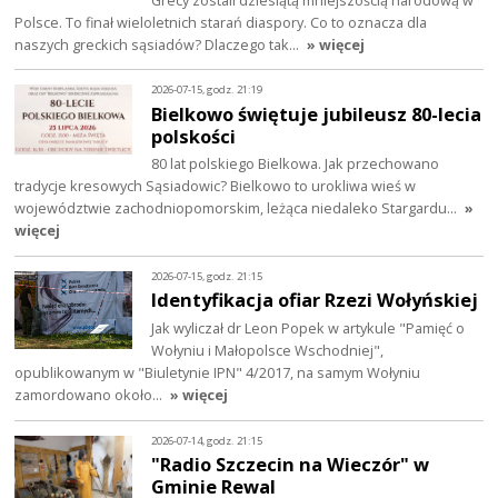
Polsce. To finał wieloletnich starań diaspory. Co to oznacza dla
naszych greckich sąsiadów? Dlaczego tak…
» więcej
2026-07-15, godz. 21:19
Bielkowo świętuje jubileusz 80-lecia
polskości
80 lat polskiego Bielkowa. Jak przechowano
tradycje kresowych Sąsiadowic? Bielkowo to urokliwa wieś w
województwie zachodniopomorskim, leżąca niedaleko Stargardu…
»
więcej
2026-07-15, godz. 21:15
Identyfikacja ofiar Rzezi Wołyńskiej
Jak wyliczał dr Leon Popek w artykule "Pamięć o
Wołyniu i Małopolsce Wschodniej",
opublikowanym w "Biuletynie IPN" 4/2017, na samym Wołyniu
zamordowano około…
» więcej
2026-07-14, godz. 21:15
"Radio Szczecin na Wieczór" w
Gminie Rewal