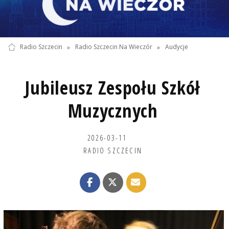
Radio Szczecin
»
Radio Szczecin Na Wieczór
»
Audycje
Jubileusz Zespołu Szkół
Muzycznych
2026-03-11
RADIO SZCZECIN