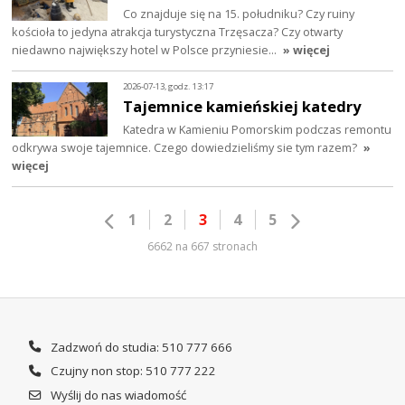
Co znajduje się na 15. południku? Czy ruiny
kościoła to jedyna atrakcja turystyczna Trzęsacza? Czy otwarty
niedawno największy hotel w Polsce przyniesie…
» więcej
2026-07-13, godz. 13:17
Tajemnice kamieńskiej katedry
Katedra w Kamieniu Pomorskim podczas remontu
odkrywa swoje tajemnice. Czego dowiedzieliśmy sie tym razem?
»
więcej
1
2
3
4
5
6662 na 667 stronach
Zadzwoń do studia: 510 777 666
Czujny non stop: 510 777 222
Wyślij do nas wiadomość