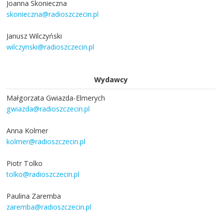
Joanna Skonieczna
skonieczna@radioszczecin.pl
Janusz Wilczyński
wilczynski@radioszczecin.pl
Wydawcy
Małgorzata Gwiazda-Elmerych
gwiazda@radioszczecin.pl
Anna Kolmer
kolmer@radioszczecin.pl
Piotr Tolko
tolko@radioszczecin.pl
Paulina Zaremba
zaremba@radioszczecin.pl