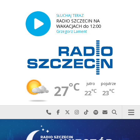
SŁUCHAJ TERAZ
RADIO SZCZECIN NA
WAKACJACH do 12:00
Grzegorz Lament
°C
jutro
pojutrze
27
°C
°C
22
23
Najlepiej po prostu do nas zadzwoń
Odwiedź nas na Facebook-u
Odwiedź nas na X
Odwiedź nas na Instagram-ie
Odwiedź nas na TikTok-u
Szukaj nas na Spotify
Wyślij do nas w
Szukaj