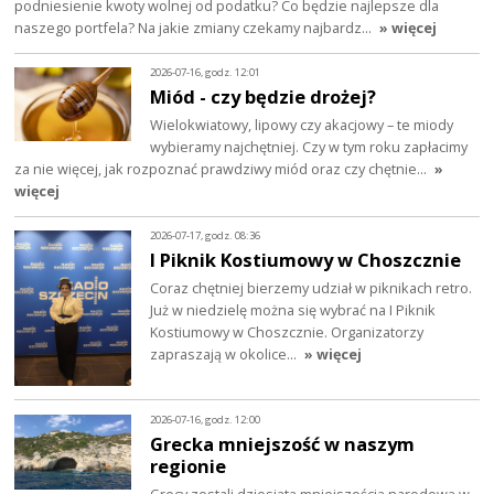
podniesienie kwoty wolnej od podatku? Co będzie najlepsze dla
naszego portfela? Na jakie zmiany czekamy najbardz…
» więcej
2026-07-16, godz. 12:01
Miód - czy będzie drożej?
Wielokwiatowy, lipowy czy akacjowy – te miody
wybieramy najchętniej. Czy w tym roku zapłacimy
za nie więcej, jak rozpoznać prawdziwy miód oraz czy chętnie…
»
więcej
2026-07-17, godz. 08:36
I Piknik Kostiumowy w Choszcznie
Coraz chętniej bierzemy udział w piknikach retro.
Już w niedzielę można się wybrać na I Piknik
Kostiumowy w Choszcznie. Organizatorzy
zapraszają w okolice…
» więcej
2026-07-16, godz. 12:00
Grecka mniejszość w naszym
regionie
Grecy zostali dziesiątą mniejszością narodową w