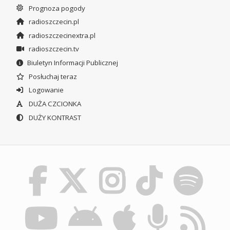
Prognoza pogody
radioszczecin.pl
radioszczecinextra.pl
radioszczecin.tv
Biuletyn Informacji Publicznej
Posłuchaj teraz
Logowanie
DUŻA CZCIONKA
DUŻY KONTRAST