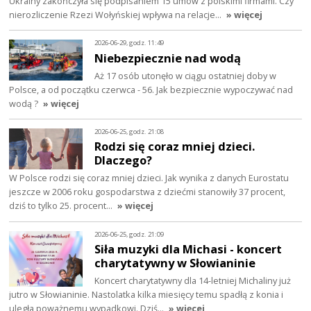
Ukrainy zakończyła się podpisaniem 15 umów z polskimi firmami. Czy
nierozliczenie Rzezi Wołyńskiej wpływa na relacje…
» więcej
2026-06-29, godz. 11:49
Niebezpiecznie nad wodą
Aż 17 osób utonęło w ciągu ostatniej doby w
Polsce, a od początku czerwca - 56. Jak bezpiecznie wypoczywać nad
wodą ?
» więcej
2026-06-25, godz. 21:08
Rodzi się coraz mniej dzieci.
Dlaczego?
W Polsce rodzi się coraz mniej dzieci. Jak wynika z danych Eurostatu
jeszcze w 2006 roku gospodarstwa z dziećmi stanowiły 37 procent,
dziś to tylko 25. procent…
» więcej
2026-06-25, godz. 21:09
Siła muzyki dla Michasi - koncert
charytatywny w Słowianinie
Koncert charytatywny dla 14-letniej Michaliny już
jutro w Słowianinie. Nastolatka kilka miesięcy temu spadłą z konia i
uległa poważnemu wypadkowi. Dziś…
» więcej