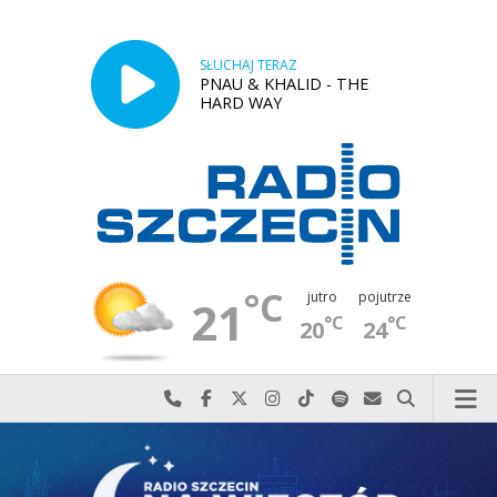
SŁUCHAJ TERAZ
PNAU & KHALID - THE
HARD WAY
°C
jutro
pojutrze
21
°C
°C
20
24
Najlepiej po prostu do nas zadzwoń
Odwiedź nas na Facebook-u
Odwiedź nas na X
Odwiedź nas na Instagram-ie
Odwiedź nas na TikTok-u
Szukaj nas na Spotify
Wyślij do nas w
Szukaj