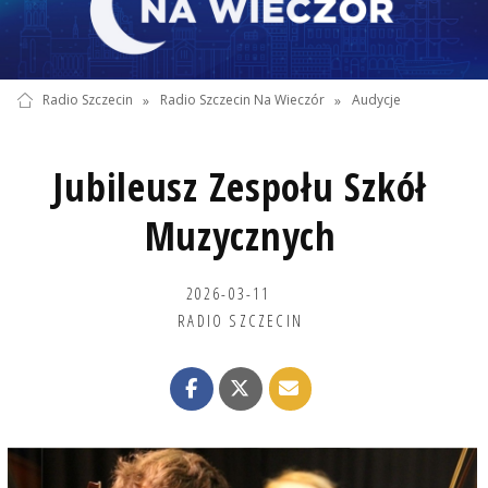
Radio Szczecin
»
Radio Szczecin Na Wieczór
»
Audycje
Jubileusz Zespołu Szkół
Muzycznych
2026-03-11
RADIO SZCZECIN