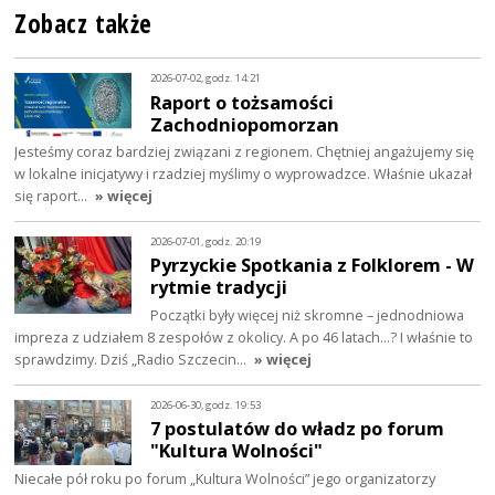
Zobacz także
2026-07-02, godz. 14:21
Raport o tożsamości
Zachodniopomorzan
Jesteśmy coraz bardziej związani z regionem. Chętniej angażujemy się
w lokalne inicjatywy i rzadziej myślimy o wyprowadzce. Właśnie ukazał
się raport…
» więcej
2026-07-01, godz. 20:19
Pyrzyckie Spotkania z Folklorem - W
rytmie tradycji
Początki były więcej niż skromne – jednodniowa
impreza z udziałem 8 zespołów z okolicy. A po 46 latach…? I właśnie to
sprawdzimy. Dziś „Radio Szczecin…
» więcej
2026-06-30, godz. 19:53
7 postulatów do władz po forum
"Kultura Wolności"
Niecałe pół roku po forum „Kultura Wolności” jego organizatorzy