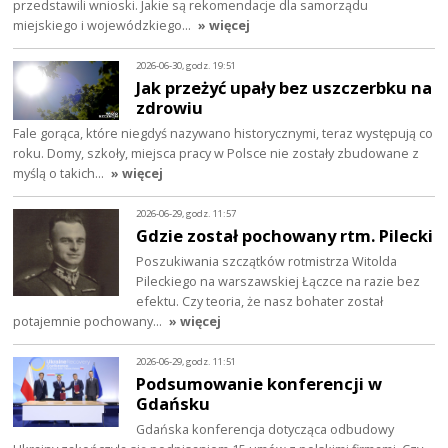
przedstawili wnioski. Jakie są rekomendacje dla samorządu
miejskiego i wojewódzkiego…
» więcej
2026-06-30, godz. 19:51
Jak przeżyć upały bez uszczerbku na
zdrowiu
Fale gorąca, które niegdyś nazywano historycznymi, teraz występują co
roku. Domy, szkoły, miejsca pracy w Polsce nie zostały zbudowane z
myślą o takich…
» więcej
2026-06-29, godz. 11:57
Gdzie został pochowany rtm. Pilecki
Poszukiwania szczątków rotmistrza Witolda
Pileckiego na warszawskiej Łączce na razie bez
efektu. Czy teoria, że nasz bohater został
potajemnie pochowany…
» więcej
2026-06-29, godz. 11:51
Podsumowanie konferencji w
Gdańsku
Gdańska konferencja dotycząca odbudowy