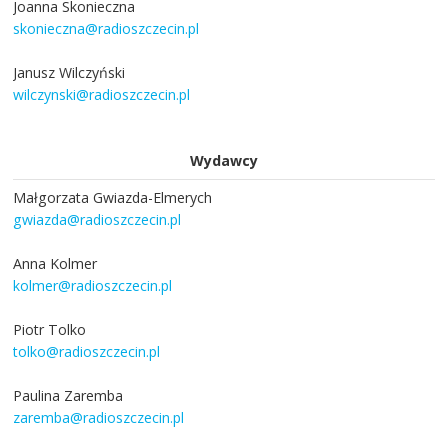
Joanna Skonieczna
skonieczna@radioszczecin.pl
Janusz Wilczyński
wilczynski@radioszczecin.pl
Wydawcy
Małgorzata Gwiazda-Elmerych
gwiazda@radioszczecin.pl
Anna Kolmer
kolmer@radioszczecin.pl
Piotr Tolko
tolko@radioszczecin.pl
Paulina Zaremba
zaremba@radioszczecin.pl