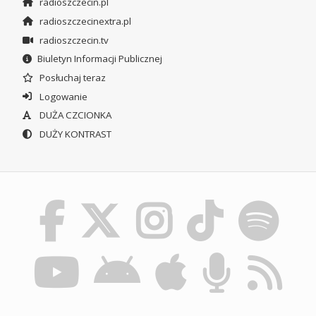
radioszczecin.pl
radioszczecinextra.pl
radioszczecin.tv
Biuletyn Informacji Publicznej
Posłuchaj teraz
Logowanie
DUŻA CZCIONKA
DUŻY KONTRAST