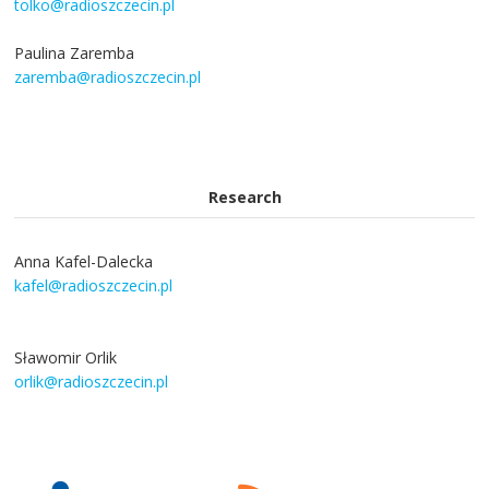
tolko@radioszczecin.pl
Paulina Zaremba
zaremba@radioszczecin.pl
Research
Anna Kafel-Dalecka
kafel@radioszczecin.pl
Sławomir Orlik
orlik@radioszczecin.pl