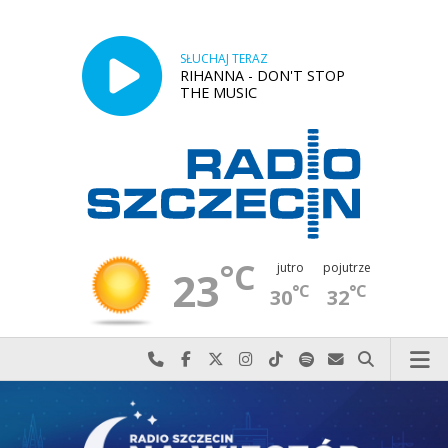
SŁUCHAJ TERAZ
RIHANNA - DON'T STOP
THE MUSIC
°C
jutro
pojutrze
23
°C
°C
30
32
Najlepiej po prostu do nas zadzwoń
Odwiedź nas na Facebook-u
Odwiedź nas na X
Odwiedź nas na Instagram-ie
Odwiedź nas na TikTok-u
Szukaj nas na Spotify
Wyślij do nas w
Szukaj