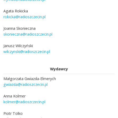
Agata Rokicka
rokicka@radioszczecin.pl
Joanna Skonieczna
skonieczna@radioszczecin.pl
Janusz Wilczyński
wilczynski@radioszczecin.pl
Wydawcy
Małgorzata Gwiazda-Elmerych
gwiazda@radioszczecin.pl
Anna Kolmer
kolmer@radioszczecin.pl
Piotr Tolko