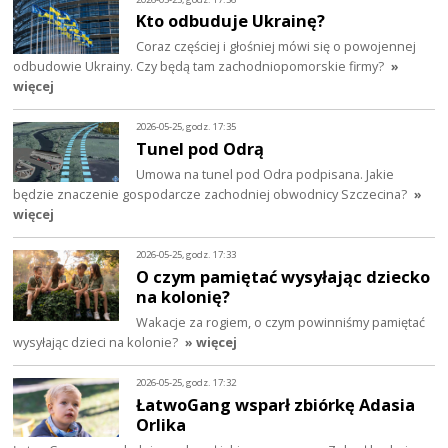
Kto odbuduje Ukrainę?
Coraz częściej i głośniej mówi się o powojennej
odbudowie Ukrainy. Czy będą tam zachodniopomorskie firmy?
»
więcej
2026-05-25, godz. 17:35
Tunel pod Odrą
Umowa na tunel pod Odra podpisana. Jakie
będzie znaczenie gospodarcze zachodniej obwodnicy Szczecina?
»
więcej
2026-05-25, godz. 17:33
O czym pamiętać wysyłając dziecko
na kolonię?
Wakacje za rogiem, o czym powinniśmy pamiętać
wysyłając dzieci na kolonie?
» więcej
2026-05-25, godz. 17:32
ŁatwoGang wsparł zbiórkę Adasia
Orlika