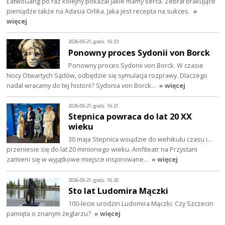
ŁatwoGang po raz kolejny pokazał jakie mamy serca. Zebrał brakujące
pieniądze także na Adasia Orlika. Jaka jest recepta na sukces.
»
więcej
2026-05-21, godz. 16:23
Ponowny proces Sydonii von Borck
Ponowny proces Sydonii von Borck. W czasie
Nocy Otwartych Sądów, odbędzie się symulacja rozprawy. Dlaczego
nadal wracamy do tej historii? Sydonia von Borck…
» więcej
2026-05-21, godz. 16:21
Stepnica powraca do lat 20 XX
wieku
30 maja Stepnica wsiądzie do wehikułu czasu i…
przeniesie się do lat 20 minionego wieku. Amfiteatr na Przystani
zamieni się w wyjątkowe miejsce inspirowane…
» więcej
2026-05-21, godz. 16:20
Sto lat Ludomira Mączki
100-lecie urodzin Ludomira Mączki. Czy Szczecin
pamięta o znanym żeglarzu?
» więcej