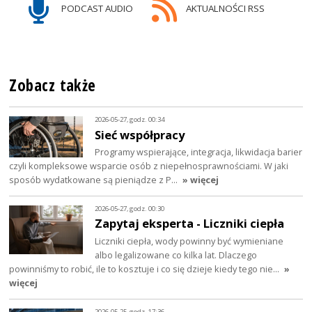
PODCAST AUDIO
AKTUALNOŚCI RSS
Zobacz także
2026-05-27, godz. 00:34
Sieć współpracy
Programy wspierające, integracja, likwidacja barier
czyli kompleksowe wsparcie osób z niepełnosprawnościami. W jaki
sposób wydatkowane są pieniądze z P…
» więcej
2026-05-27, godz. 00:30
Zapytaj eksperta - Liczniki ciepła
Liczniki ciepła, wody powinny być wymieniane
albo legalizowane co kilka lat. Dlaczego
powinniśmy to robić, ile to kosztuje i co się dzieje kiedy tego nie…
»
więcej
2026-05-25, godz. 17:36