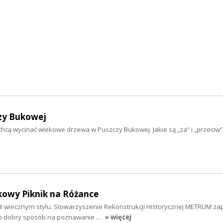
czy Bukowej
ą wycinać wiekowe drzewa w Puszczy Bukowej. Jakie są „za” i „przeciw” t
owy Piknik na Różance
III wiecznym stylu. Stowarzyszenie Rekonstrukcji Historycznej METRUM za
to dobry sposób na poznawanie …
» więcej