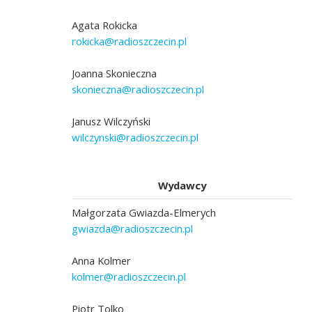
Agata Rokicka
rokicka@radioszczecin.pl
Joanna Skonieczna
skonieczna@radioszczecin.pl
Janusz Wilczyński
wilczynski@radioszczecin.pl
Wydawcy
Małgorzata Gwiazda-Elmerych
gwiazda@radioszczecin.pl
Anna Kolmer
kolmer@radioszczecin.pl
Piotr Tolko