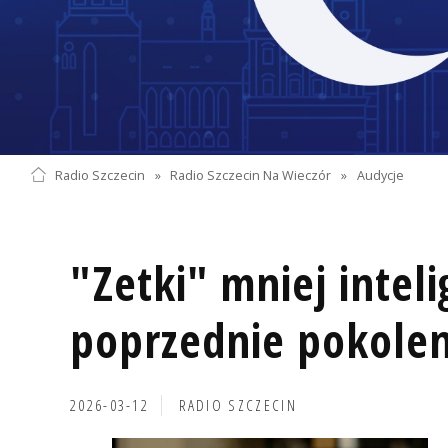
Radio Szczecin
»
Radio Szczecin Na Wieczór
»
Audycje
"Zetki" mniej inteli
poprzednie pokolen
2026-03-12
RADIO SZCZECIN