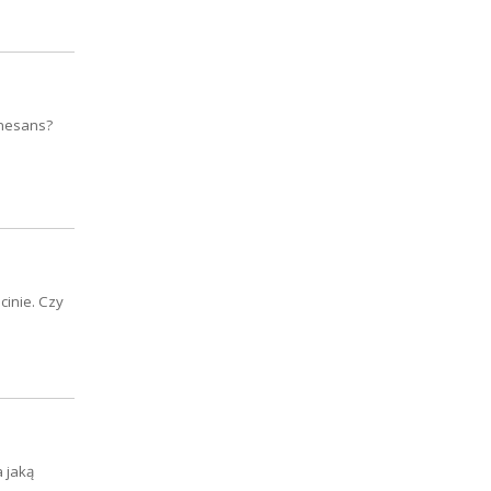
enesans?
cinie. Czy
 jaką