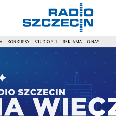
A
KONKURSY
STUDIO S-1
REKLAMA
O NAS