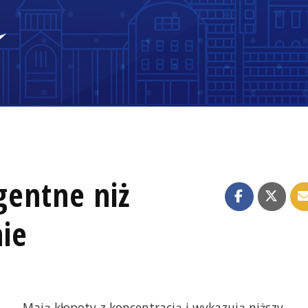
gentne niż
ie
Mają kłopoty z koncentracją i wykazują niższy