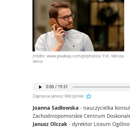
źródło: www.pixabay.com/pl/photos/ Fot. Mircea
Iancu
Zaprasza Janusz Wilczyński
Joanna Sadłowska
- nauczycielka konsu
Zachodniopomorskie Centrum Doskonalen
Janusz Olczak
- dyrektor Liceum Ogólnok