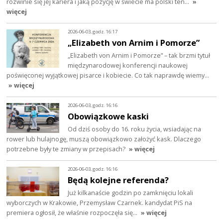
rozwinie się jej kariera i jaką pozycję w świecie ma polski ten…
»
więcej
2026-06-03, godz. 16:17
„Elizabeth von Arnim i Pomorze”
„Elizabeth von Arnim i Pomorze” – tak brzmi tytuł
międzynarodowej konferencji naukowej
poświęconej wyjątkowej pisarce i kobiecie. Co tak naprawdę wiemy…
» więcej
2026-06-03, godz. 16:16
Obowiązkowe kaski
Od dziś osoby do 16. roku życia, wsiadając na
rower lub hulajnogę, muszą obowiązkowo założyć kask. Dlaczego
potrzebne były te zmiany w przepisach?
» więcej
2026-06-03, godz. 16:16
Będą kolejne referenda?
Już kilkanaście godzin po zamknięciu lokali
wyborczych w Krakowie, Przemysław Czarnek. kandydat PiS na
premiera ogłosił, że właśnie rozpoczęła się…
» więcej