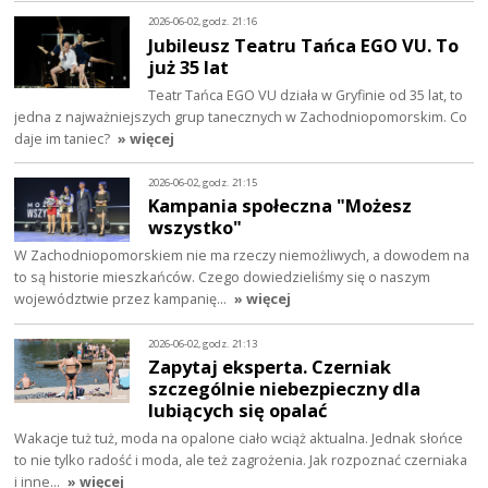
2026-06-02, godz. 21:16
Jubileusz Teatru Tańca EGO VU. To
już 35 lat
Teatr Tańca EGO VU działa w Gryfinie od 35 lat, to
jedna z najważniejszych grup tanecznych w Zachodniopomorskim. Co
daje im taniec?
» więcej
2026-06-02, godz. 21:15
Kampania społeczna "Możesz
wszystko"
W Zachodniopomorskiem nie ma rzeczy niemożliwych, a dowodem na
to są historie mieszkańców. Czego dowiedzieliśmy się o naszym
województwie przez kampanię…
» więcej
2026-06-02, godz. 21:13
Zapytaj eksperta. Czerniak
szczególnie niebezpieczny dla
lubiących się opalać
Wakacje tuż tuż, moda na opalone ciało wciąż aktualna. Jednak słońce
to nie tylko radość i moda, ale też zagrożenia. Jak rozpoznać czerniaka
i inne…
» więcej