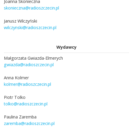
Joanna Skonieczna
skonieczna@radioszczecin.pl
Janusz Wilczyński
wilczynski@radioszczecin.pl
Wydawcy
Małgorzata Gwiazda-Elmerych
gwiazda@radioszczecin.pl
Anna Kolmer
kolmer@radioszczecin.pl
Piotr Tolko
tolko@radioszczecin.pl
Paulina Zaremba
zaremba@radioszczecin.pl