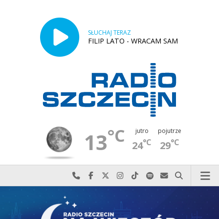
SŁUCHAJ TERAZ
FILIP LATO - WRACAM SAM
°C
jutro
pojutrze
13
°C
°C
24
29
Najlepiej po prostu do nas zadzwoń
Odwiedź nas na Facebook-u
Odwiedź nas na X
Odwiedź nas na Instagram-ie
Odwiedź nas na TikTok-u
Szukaj nas na Spotify
Wyślij do nas w
Szukaj