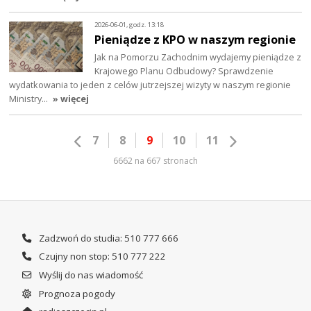
2026-06-01, godz. 13:18
Pieniądze z KPO w naszym regionie
Jak na Pomorzu Zachodnim wydajemy pieniądze z
Krajowego Planu Odbudowy? Sprawdzenie
wydatkowania to jeden z celów jutrzejszej wizyty w naszym regionie
Ministry…
» więcej
7
8
9
10
11
6662 na 667 stronach
Zadzwoń do studia: 510 777 666
Czujny non stop: 510 777 222
Wyślij do nas wiadomość
Prognoza pogody