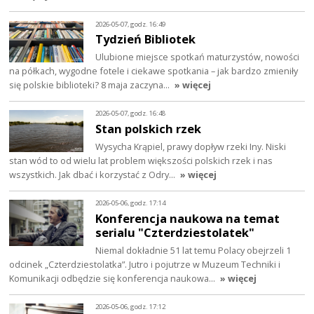
2026-05-07, godz. 16:49
Tydzień Bibliotek
Ulubione miejsce spotkań maturzystów, nowości
na półkach, wygodne fotele i ciekawe spotkania – jak bardzo zmieniły
się polskie biblioteki? 8 maja zaczyna…
» więcej
2026-05-07, godz. 16:48
Stan polskich rzek
Wysycha Krąpiel, prawy dopływ rzeki Iny. Niski
stan wód to od wielu lat problem większości polskich rzek i nas
wszystkich. Jak dbać i korzystać z Odry…
» więcej
2026-05-06, godz. 17:14
Konferencja naukowa na temat
serialu "Czterdziestolatek"
Niemal dokładnie 51 lat temu Polacy obejrzeli 1
odcinek „Czterdziestolatka”. Jutro i pojutrze w Muzeum Techniki i
Komunikacji odbędzie się konferencja naukowa…
» więcej
2026-05-06, godz. 17:12