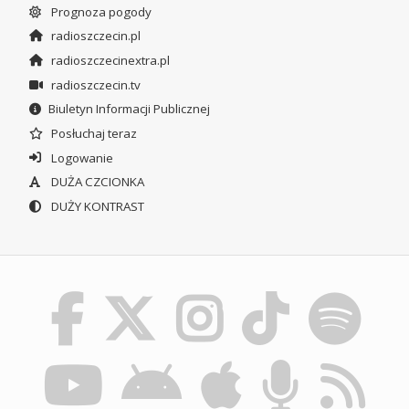
Prognoza pogody
radioszczecin.pl
radioszczecinextra.pl
radioszczecin.tv
Biuletyn Informacji Publicznej
Posłuchaj teraz
Logowanie
DUŻA CZCIONKA
DUŻY KONTRAST