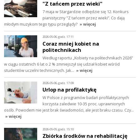
"Z tańcem przez wieki"
7 maja w Stargardzie odbędzie się 12. Konkurs
pianistyczny "Z tańcem przez wieki”. Co dają
młodym muzykom tego typu przeglądy?
» więcej
2026-05-06, godz. 17:11
Coraz mniej kobiet na
politechnikach
Według raportu „Kobiety na politechnikach 2026”
w ciągu ostatnich 6 lat o 2 % zmniejszył się udział kobiet wśród
studentów uczelni technicznych. Jak…
» więcej
2026-05-06, godz. 17:09
Urlop na profilaktykę
W Polsce z programów badań profilaktycznych
korzysta zaledwie 10-35 proc. uprawnionych
osób. Powodem nie jest brak świadomości, ale jest braku czasu. Czy…
» więcej
2026-05-05, godz. 15:10
Zbiórka środków na rehabilitację