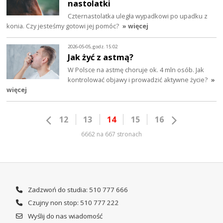
nastolatki
Czternastolatka uległa wypadkowi po upadku z
konia. Czy jesteśmy gotowi jej pomóc?
» więcej
2026-05-05, godz. 15:02
Jak żyć z astmą?
W Polsce na astmę choruje ok. 4 mln osób. Jak
kontrolować objawy i prowadzić aktywne życie?
»
więcej
12
13
14
15
16
6662 na 667 stronach
Zadzwoń do studia: 510 777 666
Czujny non stop: 510 777 222
Wyślij do nas wiadomość