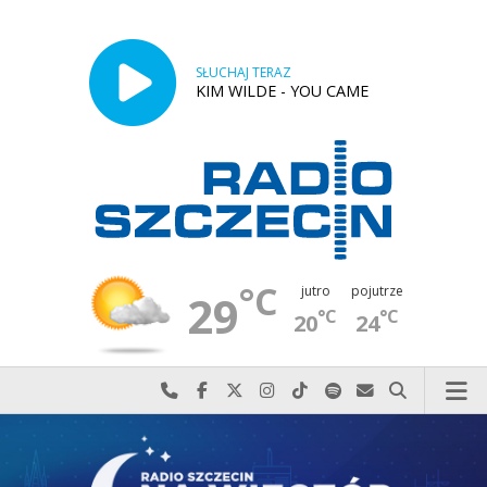
SŁUCHAJ TERAZ
KIM WILDE - YOU CAME
°C
jutro
pojutrze
29
°C
°C
20
24
Najlepiej po prostu do nas zadzwoń
Odwiedź nas na Facebook-u
Odwiedź nas na X
Odwiedź nas na Instagram-ie
Odwiedź nas na TikTok-u
Szukaj nas na Spotify
Wyślij do nas w
Szukaj