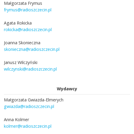
Małgorzata Frymus
frymus@radioszczecin.pl
Agata Rokicka
rokicka@radioszczecin.pl
Joanna Skonieczna
skonieczna@radioszczecin.pl
Janusz Wilczyński
wilczynski@radioszczecin.pl
Wydawcy
Małgorzata Gwiazda-Elmerych
gwiazda@radioszczecin.pl
Anna Kolmer
kolmer@radioszczecin.pl