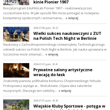
kinie Pionier 1907
Ruszył program EduFilmLab Pionier 1907 – realizowany przez
szczecińskie kino. W jaki sposób film może pomagać w rozwijaniu
kompetencji społecznych i wzmacniania…
» więcej
2026-07-08, godz. 20:23
Wielki sukces naukowczyni z ZUT
na Polish Tech Night w Berlinie
Naukowcy z Zachodniopomorskiego Uniwersytetu Technologicznego
odnieśli sukces na Polish Tech Night w Berlinie. Jak nauka uprawiana w
Szczecinie może zmieniać…
» więcej
2026-07-07, godz. 20:41
Prywatne salony artystyczne
wracają do łask
Znakomity pianista, półfinalista Konkursu Chopinowskiego Yehuda
Prokopowicz wystąpi w… Wołczkowie. Ożywa idea saloników
muzycznych. Dlaczego ten oddolny…
» więcej
2026-07-07, godz. 20:30
Wiejskie Kluby Sportowe - potęga w