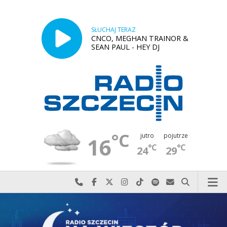
SŁUCHAJ TERAZ
CNCO, MEGHAN TRAINOR &
SEAN PAUL - HEY DJ
°C
jutro
pojutrze
16
°C
°C
24
29
Najlepiej po prostu do nas zadzwoń
Odwiedź nas na Facebook-u
Odwiedź nas na X
Odwiedź nas na Instagram-ie
Odwiedź nas na TikTok-u
Szukaj nas na Spotify
Wyślij do nas w
Szukaj