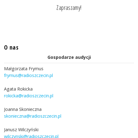
Zapraszamy!
O nas
Gospodarze audycji
Małgorzata Frymus
frymus@radioszczecin.pl
Agata Rokicka
rokicka@radioszczecin.pl
Joanna Skonieczna
skonieczna@radioszczecin.pl
Janusz Wilczyński
wilczynski@radioszczecin.pl