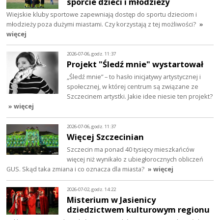
sporcie dzieci i młodzieży
Wiejskie kluby sportowe zapewniają dostęp do sportu dzieciom i
młodzieży poza dużymi miastami. Czy korzystają z tej możliwości?
»
więcej
2026-07-06, godz. 11:37
Projekt "Śledź mnie" wystartował
„Śledź mnie” – to hasło inicjatywy artystycznej i
społecznej, w której centrum są związane ze
Szczecinem artystki. Jakie idee niesie ten projekt?
» więcej
2026-07-06, godz. 11:37
Więcej Szczecinian
Szczecin ma ponad 40 tysięcy mieszkańców
więcej niż wynikało z ubiegłorocznych obliczeń
GUS. Skąd taka zmiana i co oznacza dla miasta?
» więcej
2026-07-02, godz. 14:22
Misterium w Jasienicy
dziedzictwem kulturowym regionu