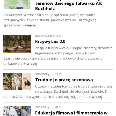
terenów dawnego folwarku Alt
Buchholz
Uniwersytet Szczeciński planuje sprzedaż jednej ze swoich
otrzymanych kiedyś od skarbu państwa działek. Dlaczego są
sprzeciwy?
» więcej
2026-07-09, godz. 13:25
Krzywy Las 2.0
Znają je turyści w całej Europie. Niestety, drzewa z
legendarnego Krzywego Lasu w Nowym
Czarnowie powoli umierają. Leśnicy i naukowcy chcą uratować to
unikatowe…
» więcej
2026-07-09, godz. 13:25
Trudniej o pracę sezonową
Uczniom i studentom coraz trudniej znaleźć pracę
na wakacje. Są chętni, ale ofert jest niewiele. Z
raportu OLX praca wynika, że liczba aplikacji na jedno…
» więcej
2026-07-08, godz. 20:28
Edukacja filmowa i filmoterapia w