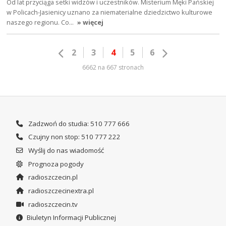
Od lat przyciąga setki widzów i uczestników. Misterium Męki Pańskiej
w Policach-Jasienicy uznano za niematerialne dziedzictwo kulturowe
naszego regionu. Co…
» więcej
2
3
4
5
6
6662 na 667 stronach
Zadzwoń do studia: 510 777 666
Czujny non stop: 510 777 222
Wyślij do nas wiadomość
Prognoza pogody
radioszczecin.pl
radioszczecinextra.pl
radioszczecin.tv
Biuletyn Informacji Publicznej