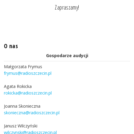
Zapraszamy!
O nas
Gospodarze audycji
Małgorzata Frymus
frymus@radioszczecin.pl
Agata Rokicka
rokicka@radioszczecin.pl
Joanna Skonieczna
skonieczna@radioszczecin.pl
Janusz Wilczyński
wilczynski@radioszczecin.pl