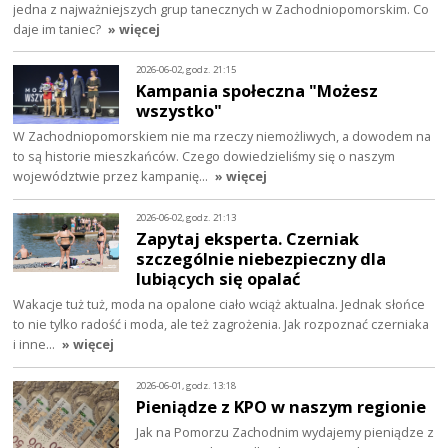
jedna z najważniejszych grup tanecznych w Zachodniopomorskim. Co
daje im taniec?
» więcej
2026-06-02, godz. 21:15
Kampania społeczna "Możesz
wszystko"
W Zachodniopomorskiem nie ma rzeczy niemożliwych, a dowodem na
to są historie mieszkańców. Czego dowiedzieliśmy się o naszym
województwie przez kampanię…
» więcej
2026-06-02, godz. 21:13
Zapytaj eksperta. Czerniak
szczególnie niebezpieczny dla
lubiących się opalać
Wakacje tuż tuż, moda na opalone ciało wciąż aktualna. Jednak słońce
to nie tylko radość i moda, ale też zagrożenia. Jak rozpoznać czerniaka
i inne…
» więcej
2026-06-01, godz. 13:18
Pieniądze z KPO w naszym regionie
Jak na Pomorzu Zachodnim wydajemy pieniądze z