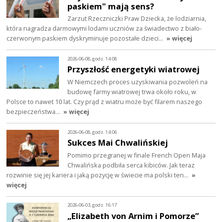
paskiem" mają sens?
Zarzut Rzeczniczki Praw Dziecka, że lodziarnia,
która nagradza darmowymi lodami uczniów za świadectwo z biało-
czerwonym paskiem dyskryminuje pozostałe dzieci…
» więcej
2026-06-08, godz. 14:08
Przyszłość energetyki wiatrowej
W Niemczech proces uzyskiwania pozwoleń na
budowę farmy wiatrowej trwa około roku, w
Polsce to nawet 10 lat. Czy prąd z wiatru może być filarem naszego
bezpieczeństwa…
» więcej
2026-06-08, godz. 14:06
Sukces Mai Chwalińskiej
Pomimo przegranej w finale French Open Maja
Chwalińska podbiła serca kibiców. Jak teraz
rozwinie się jej kariera i jaką pozycję w świecie ma polski ten…
»
więcej
2026-06-03, godz. 16:17
„Elizabeth von Arnim i Pomorze”