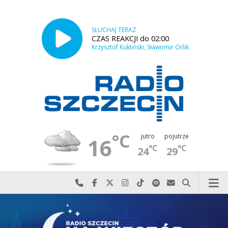
SŁUCHAJ TERAZ
CZAS REAKCJI do 02:00
Krzysztof Kukliński, Sławomir Orlik
°C
jutro
pojutrze
16
°C
°C
24
29
Najlepiej po prostu do nas zadzwoń
Odwiedź nas na Facebook-u
Odwiedź nas na X
Odwiedź nas na Instagram-ie
Odwiedź nas na TikTok-u
Szukaj nas na Spotify
Wyślij do nas w
Szukaj