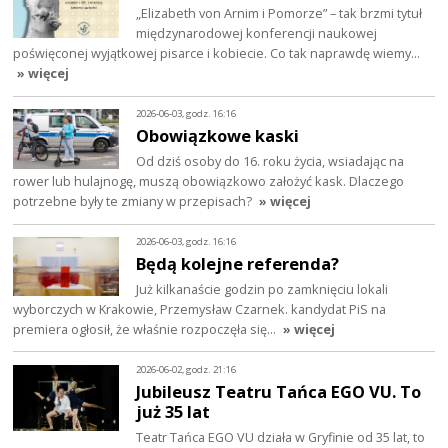
„Elizabeth von Arnim i Pomorze” – tak brzmi tytuł
międzynarodowej konferencji naukowej
poświęconej wyjątkowej pisarce i kobiecie. Co tak naprawdę wiemy…
» więcej
2026-06-03, godz. 16:16
Obowiązkowe kaski
Od dziś osoby do 16. roku życia, wsiadając na
rower lub hulajnogę, muszą obowiązkowo założyć kask. Dlaczego
potrzebne były te zmiany w przepisach?
» więcej
2026-06-03, godz. 16:16
Będą kolejne referenda?
Już kilkanaście godzin po zamknięciu lokali
wyborczych w Krakowie, Przemysław Czarnek. kandydat PiS na
premiera ogłosił, że właśnie rozpoczęła się…
» więcej
2026-06-02, godz. 21:16
Jubileusz Teatru Tańca EGO VU. To
już 35 lat
Teatr Tańca EGO VU działa w Gryfinie od 35 lat, to