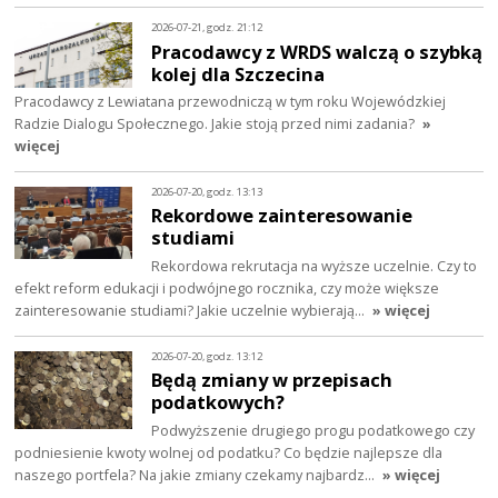
2026-07-21, godz. 21:12
Pracodawcy z WRDS walczą o szybką
kolej dla Szczecina
Pracodawcy z Lewiatana przewodniczą w tym roku Wojewódzkiej
Radzie Dialogu Społecznego. Jakie stoją przed nimi zadania?
»
więcej
2026-07-20, godz. 13:13
Rekordowe zainteresowanie
studiami
Rekordowa rekrutacja na wyższe uczelnie. Czy to
efekt reform edukacji i podwójnego rocznika, czy może większe
zainteresowanie studiami? Jakie uczelnie wybierają…
» więcej
2026-07-20, godz. 13:12
Będą zmiany w przepisach
podatkowych?
Podwyższenie drugiego progu podatkowego czy
podniesienie kwoty wolnej od podatku? Co będzie najlepsze dla
naszego portfela? Na jakie zmiany czekamy najbardz…
» więcej