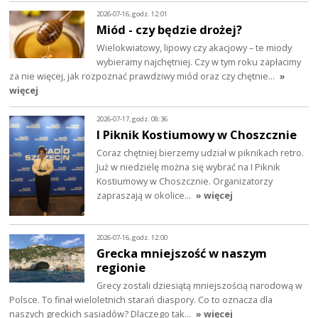
2026-07-16, godz. 12:01
Miód - czy będzie drożej?
Wielokwiatowy, lipowy czy akacjowy – te miody
wybieramy najchętniej. Czy w tym roku zapłacimy
za nie więcej, jak rozpoznać prawdziwy miód oraz czy chętnie…
»
więcej
2026-07-17, godz. 08:36
I Piknik Kostiumowy w Choszcznie
Coraz chętniej bierzemy udział w piknikach retro.
Już w niedzielę można się wybrać na I Piknik
Kostiumowy w Choszcznie. Organizatorzy
zapraszają w okolice…
» więcej
2026-07-16, godz. 12:00
Grecka mniejszość w naszym
regionie
Grecy zostali dziesiątą mniejszością narodową w
Polsce. To finał wieloletnich starań diaspory. Co to oznacza dla
naszych greckich sąsiadów? Dlaczego tak…
» więcej