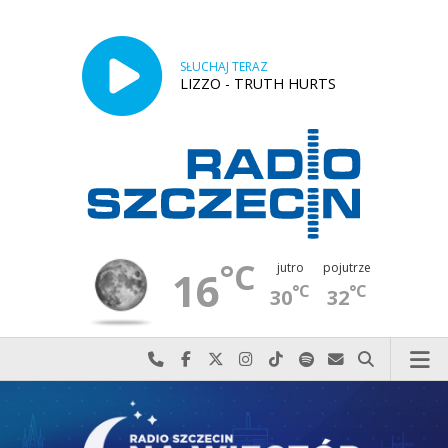
SŁUCHAJ TERAZ
LIZZO - TRUTH HURTS
°C
jutro
pojutrze
16
°C
°C
30
32
Najlepiej po prostu do nas zadzwoń
Odwiedź nas na Facebook-u
Odwiedź nas na X
Odwiedź nas na Instagram-ie
Odwiedź nas na TikTok-u
Szukaj nas na Spotify
Wyślij do nas w
Szukaj