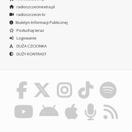
radioszczecinextra.pl
radioszczecin.tv
Biuletyn Informacji Publicznej
Posłuchaj teraz
Logowanie
DUŻA CZCIONKA
DUŻY KONTRAST