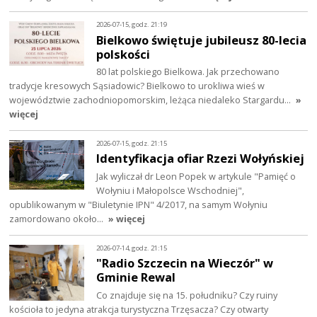
2026-07-15, godz. 21:19
Bielkowo świętuje jubileusz 80-lecia
polskości
80 lat polskiego Bielkowa. Jak przechowano
tradycje kresowych Sąsiadowic? Bielkowo to urokliwa wieś w
województwie zachodniopomorskim, leżąca niedaleko Stargardu…
»
więcej
2026-07-15, godz. 21:15
Identyfikacja ofiar Rzezi Wołyńskiej
Jak wyliczał dr Leon Popek w artykule "Pamięć o
Wołyniu i Małopolsce Wschodniej",
opublikowanym w "Biuletynie IPN" 4/2017, na samym Wołyniu
zamordowano około…
» więcej
2026-07-14, godz. 21:15
"Radio Szczecin na Wieczór" w
Gminie Rewal
Co znajduje się na 15. południku? Czy ruiny
kościoła to jedyna atrakcja turystyczna Trzęsacza? Czy otwarty