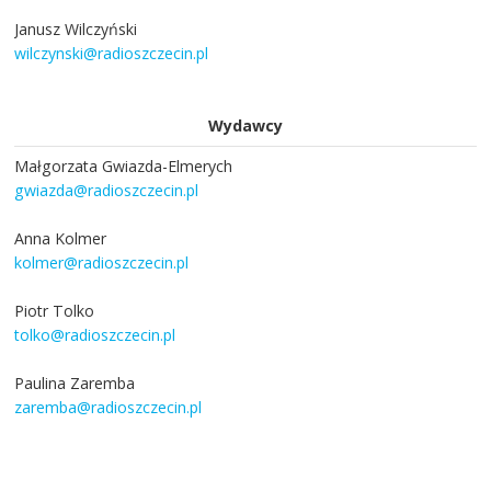
Janusz Wilczyński
wilczynski@radioszczecin.pl
Wydawcy
Małgorzata Gwiazda-Elmerych
gwiazda@radioszczecin.pl
Anna Kolmer
kolmer@radioszczecin.pl
Piotr Tolko
tolko@radioszczecin.pl
Paulina Zaremba
zaremba@radioszczecin.pl