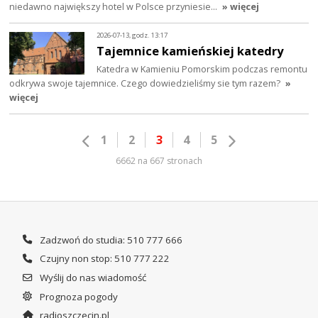
niedawno największy hotel w Polsce przyniesie…
» więcej
2026-07-13, godz. 13:17
Tajemnice kamieńskiej katedry
Katedra w Kamieniu Pomorskim podczas remontu
odkrywa swoje tajemnice. Czego dowiedzieliśmy sie tym razem?
»
więcej
1
2
3
4
5
6662 na 667 stronach
Zadzwoń do studia: 510 777 666
Czujny non stop: 510 777 222
Wyślij do nas wiadomość
Prognoza pogody
radioszczecin.pl