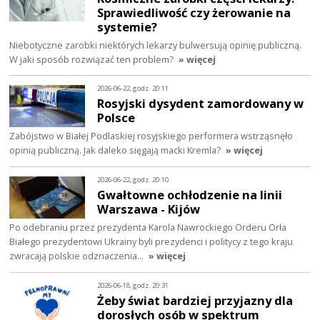
Sprawiedliwość czy żerowanie na
systemie?
Niebotyczne zarobki niektórych lekarzy bulwersują opinię publiczną.
W jaki sposób rozwiązać ten problem?
» więcej
2026-06-22, godz. 20:11
Rosyjski dysydent zamordowany w
Polsce
Zabójstwo w Białej Podlaskiej rosyjskiego performera wstrząsnęło
opinią publiczną. Jak daleko sięgają macki Kremla?
» więcej
2026-06-22, godz. 20:10
Gwałtowne ochłodzenie na linii
Warszawa - Kijów
Po odebraniu przez prezydenta Karola Nawrockiego Orderu Orła
Białego prezydentowi Ukrainy byli prezydenci i politycy z tego kraju
zwracają polskie odznaczenia…
» więcej
2026-06-18, godz. 20:31
Żeby świat bardziej przyjazny dla
dorosłych osób w spektrum