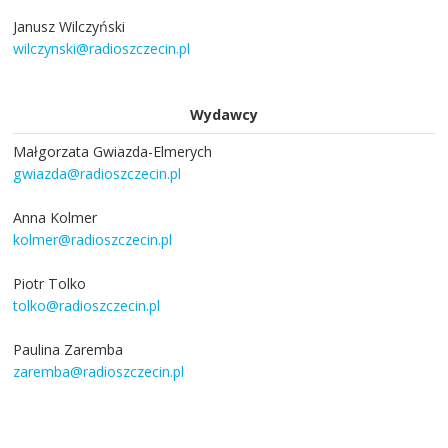
Janusz Wilczyński
wilczynski@radioszczecin.pl
Wydawcy
Małgorzata Gwiazda-Elmerych
gwiazda@radioszczecin.pl
Anna Kolmer
kolmer@radioszczecin.pl
Piotr Tolko
tolko@radioszczecin.pl
Paulina Zaremba
zaremba@radioszczecin.pl