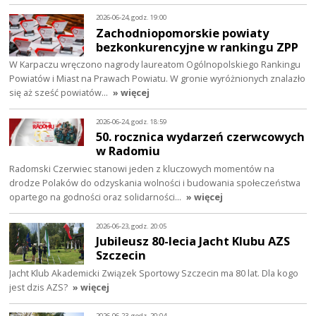
2026-06-24, godz. 19:00
Zachodniopomorskie powiaty
bezkonkurencyjne w rankingu ZPP
W Karpaczu wręczono nagrody laureatom Ogólnopolskiego Rankingu
Powiatów i Miast na Prawach Powiatu. W gronie wyróżnionych znalazło
się aż sześć powiatów…
» więcej
2026-06-24, godz. 18:59
50. rocznica wydarzeń czerwcowych
w Radomiu
Radomski Czerwiec stanowi jeden z kluczowych momentów na
drodze Polaków do odzyskania wolności i budowania społeczeństwa
opartego na godności oraz solidarności…
» więcej
2026-06-23, godz. 20:05
Jubileusz 80-lecia Jacht Klubu AZS
Szczecin
Jacht Klub Akademicki Związek Sportowy Szczecin ma 80 lat. Dla kogo
jest dzis AZS?
» więcej
2026-06-23, godz. 20:04