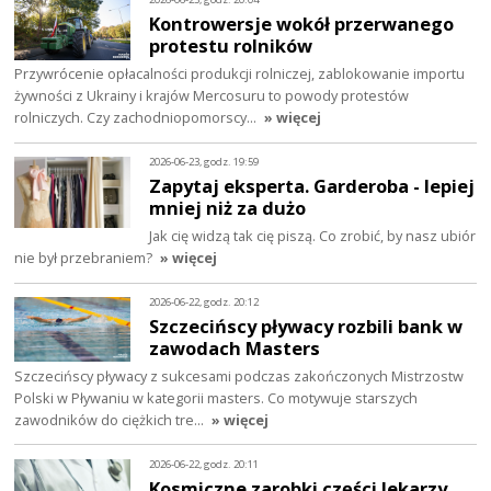
Kontrowersje wokół przerwanego
protestu rolników
Przywrócenie opłacalności produkcji rolniczej, zablokowanie importu
żywności z Ukrainy i krajów Mercosuru to powody protestów
rolniczych. Czy zachodniopomorscy…
» więcej
2026-06-23, godz. 19:59
Zapytaj eksperta. Garderoba - lepiej
mniej niż za dużo
Jak cię widzą tak cię piszą. Co zrobić, by nasz ubiór
nie był przebraniem?
» więcej
2026-06-22, godz. 20:12
Szczecińscy pływacy rozbili bank w
zawodach Masters
Szczecińscy pływacy z sukcesami podczas zakończonych Mistrzostw
Polski w Pływaniu w kategorii masters. Co motywuje starszych
zawodników do ciężkich tre…
» więcej
2026-06-22, godz. 20:11
Kosmiczne zarobki części lekarzy.