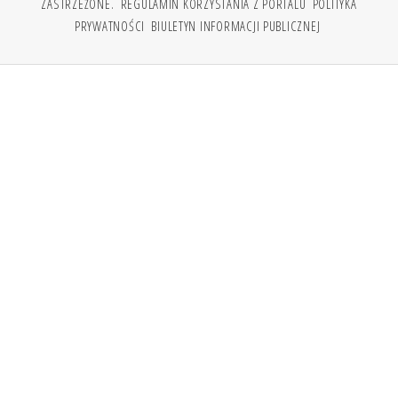
ZASTRZEŻONE.
REGULAMIN KORZYSTANIA Z PORTALU
POLITYKA
PRYWATNOŚCI
BIULETYN INFORMACJI PUBLICZNEJ