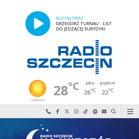
SŁUCHAJ TERAZ
GRZEGORZ TURNAU - LIST
DO JEDZĄCEJ EURYDYKI
°C
jutro
pojutrze
28
°C
°C
26
22
Najlepiej po prostu do nas zadzwoń
Odwiedź nas na Facebook-u
Odwiedź nas na X
Odwiedź nas na Instagram-ie
Odwiedź nas na TikTok-u
Szukaj nas na Spotify
Wyślij do nas w
Szukaj