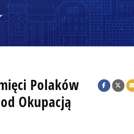
mięci Polaków
pod Okupacją