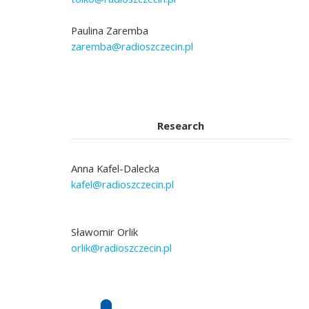
Paulina Zaremba
zaremba@radioszczecin.pl
Research
Anna Kafel-Dalecka
kafel@radioszczecin.pl
Sławomir Orlik
orlik@radioszczecin.pl