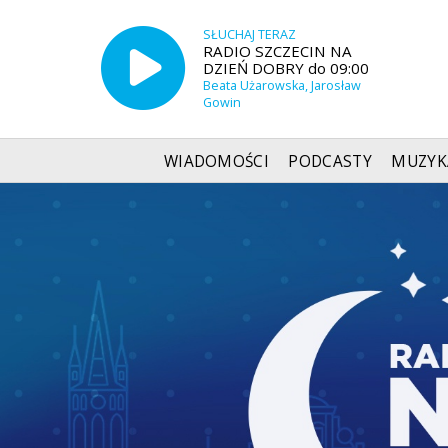
SŁUCHAJ TERAZ
RADIO SZCZECIN NA
DZIEŃ DOBRY do 09:00
Beata Użarowska, Jarosław
Gowin
WIADOMOŚCI
PODCASTY
MUZYK