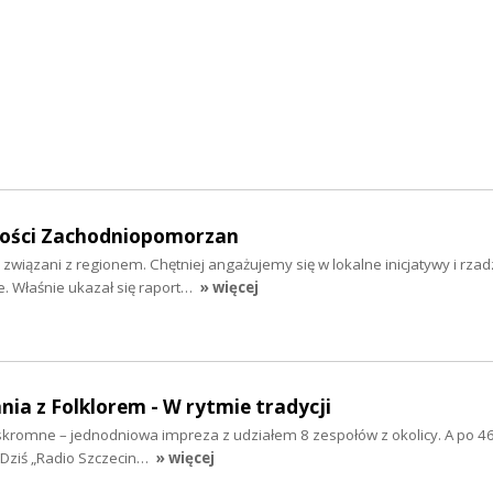
mości Zachodniopomorzan
 związani z regionem. Chętniej angażujemy się w lokalne inicjatywy i rzad
 Właśnie ukazał się raport…
» więcej
nia z Folklorem - W rytmie tradycji
ż skromne – jednodniowa impreza z udziałem 8 zespołów z okolicy. A po 46
 Dziś „Radio Szczecin…
» więcej