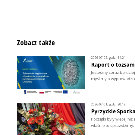
Zobacz także
2026-07-02, godz. 14:21
Raport o tożsa
Jesteśmy coraz bardziej
myślimy o wyprowadzce.
2026-07-01, godz. 20:19
Pyrzyckie Spotka
Początki były więcej ni
właśnie to sprawdzimy.