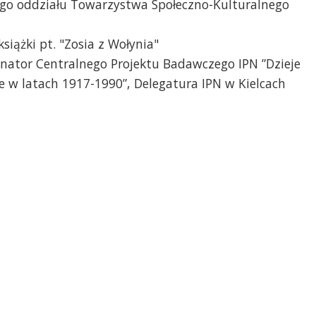
ego oddziału Towarzystwa Społeczno-Kulturalnego
książki pt. "Zosia z Wołynia"
ynator Centralnego Projektu Badawczego IPN ”Dzieje
ie w latach 1917-1990”, Delegatura IPN w Kielcach