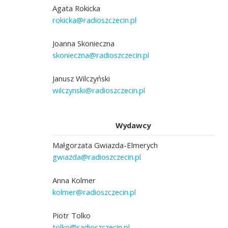
Agata Rokicka
rokicka@radioszczecin.pl
Joanna Skonieczna
skonieczna@radioszczecin.pl
Janusz Wilczyński
wilczynski@radioszczecin.pl
Wydawcy
Małgorzata Gwiazda-Elmerych
gwiazda@radioszczecin.pl
Anna Kolmer
kolmer@radioszczecin.pl
Piotr Tolko
tolko@radioszczecin.pl