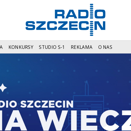
A
KONKURSY
STUDIO S-1
REKLAMA
O NAS