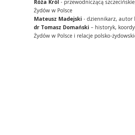
Róża Król
- przewodniczącą szczeciński
Żydów w Polsce
Mateusz Madejski
- dziennikarz, autor 
dr Tomasz Domański
– historyk, koord
Żydów w Polsce i relacje polsko-żydowsk