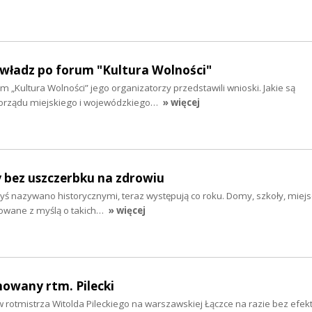
 władz po forum "Kultura Wolności"
m „Kultura Wolności” jego organizatorzy przedstawili wnioski. Jakie są
rządu miejskiego i wojewódzkiego…
» więcej
y bez uszczerbku na zdrowiu
dyś nazywano historycznymi, teraz występują co roku. Domy, szkoły, miej
dowane z myślą o takich…
» więcej
howany rtm. Pilecki
rotmistrza Witolda Pileckiego na warszawskiej Łączce na razie bez efekt