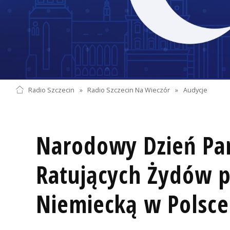
Radio Szczecin
»
Radio Szczecin Na Wieczór
»
Audycje
Narodowy Dzień Pa
Ratujących Żydów 
Niemiecką w Polsce