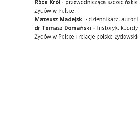
Róża Król
- przewodniczącą szczeciński
Żydów w Polsce
Mateusz Madejski
- dziennikarz, autor 
dr Tomasz Domański
– historyk, koord
Żydów w Polsce i relacje polsko-żydowsk