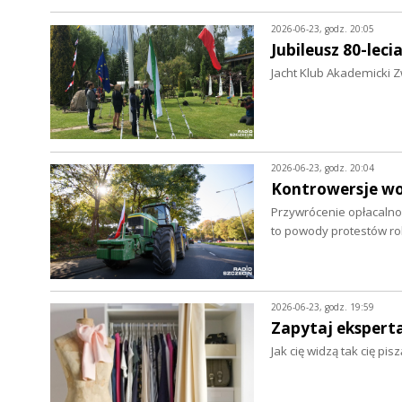
2026-06-23, godz. 20:05
Jubileusz 80-leci
Jacht Klub Akademicki Z
2026-06-23, godz. 20:04
Kontrowersje wo
Przywrócenie opłacalnoś
to powody protestów r
2026-06-23, godz. 19:59
Zapytaj eksperta.
Jak cię widzą tak cię pi