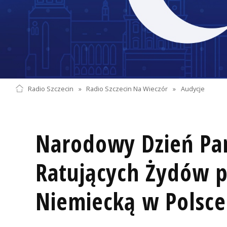
Radio Szczecin
»
Radio Szczecin Na Wieczór
»
Audycje
Narodowy Dzień Pa
Ratujących Żydów 
Niemiecką w Polsce