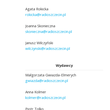
Agata Rokicka
rokicka@radioszczecin.pl
Joanna Skonieczna
skonieczna@radioszczecin.pl
Janusz Wilczyński
wilczynski@radioszczecin.pl
Wydawcy
Małgorzata Gwiazda-Elmerych
gwiazda@radioszczecin.pl
Anna Kolmer
kolmer@radioszczecin.pl
Piotr Tolko