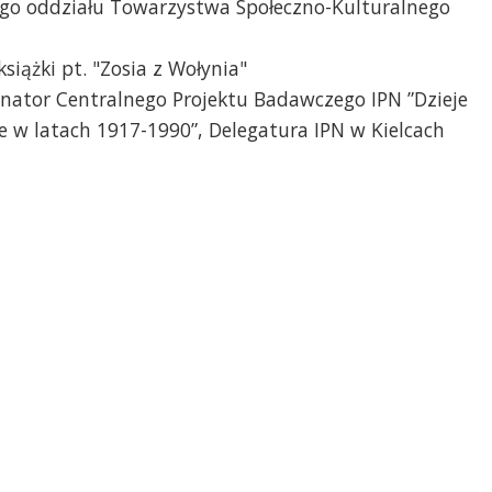
ego oddziału Towarzystwa Społeczno-Kulturalnego
książki pt. "Zosia z Wołynia"
ynator Centralnego Projektu Badawczego IPN ”Dzieje
ie w latach 1917-1990”, Delegatura IPN w Kielcach