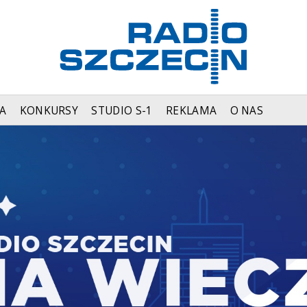
A
KONKURSY
STUDIO S-1
REKLAMA
O NAS