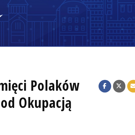
mięci Polaków
pod Okupacją