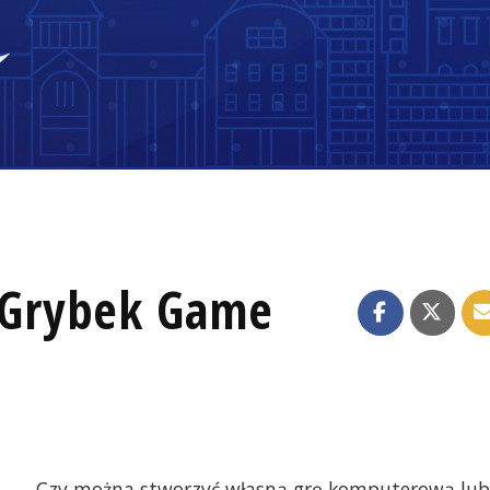
Grybek Game
Czy można stworzyć własną grę komputerową lub