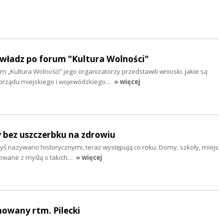
 władz po forum "Kultura Wolności"
m „Kultura Wolności” jego organizatorzy przedstawili wnioski. Jakie są
rządu miejskiego i wojewódzkiego…
» więcej
y bez uszczerbku na zdrowiu
dyś nazywano historycznymi, teraz występują co roku. Domy, szkoły, miej
dowane z myślą o takich…
» więcej
howany rtm. Pilecki