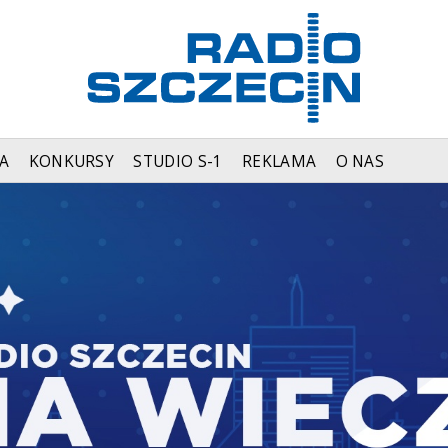
A
KONKURSY
STUDIO S-1
REKLAMA
O NAS