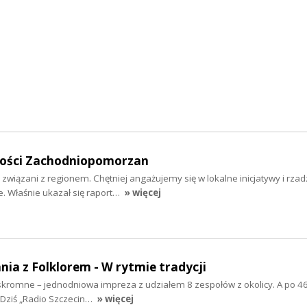
mości Zachodniopomorzan
 związani z regionem. Chętniej angażujemy się w lokalne inicjatywy i rzad
 Właśnie ukazał się raport…
» więcej
nia z Folklorem - W rytmie tradycji
ż skromne – jednodniowa impreza z udziałem 8 zespołów z okolicy. A po 46
 Dziś „Radio Szczecin…
» więcej