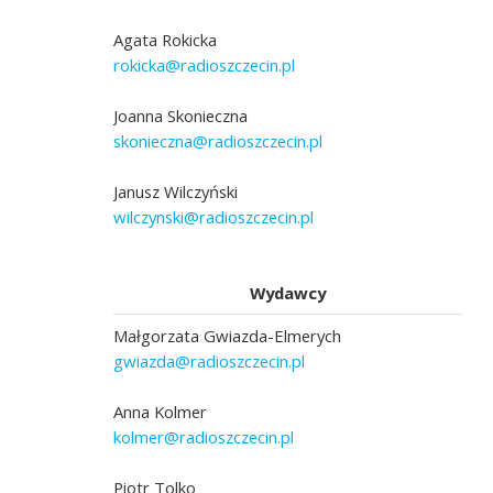
Agata Rokicka
rokicka@radioszczecin.pl
Joanna Skonieczna
skonieczna@radioszczecin.pl
Janusz Wilczyński
wilczynski@radioszczecin.pl
Wydawcy
Małgorzata Gwiazda-Elmerych
gwiazda@radioszczecin.pl
Anna Kolmer
kolmer@radioszczecin.pl
Piotr Tolko