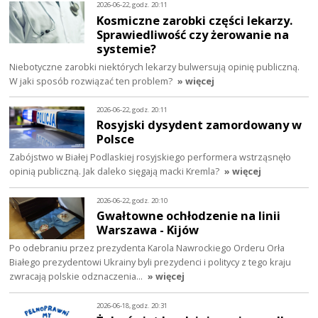
2026-06-22, godz. 20:11
Kosmiczne zarobki części lekarzy.
Sprawiedliwość czy żerowanie na
systemie?
Niebotyczne zarobki niektórych lekarzy bulwersują opinię publiczną.
W jaki sposób rozwiązać ten problem?
» więcej
2026-06-22, godz. 20:11
Rosyjski dysydent zamordowany w
Polsce
Zabójstwo w Białej Podlaskiej rosyjskiego performera wstrząsnęło
opinią publiczną. Jak daleko sięgają macki Kremla?
» więcej
2026-06-22, godz. 20:10
Gwałtowne ochłodzenie na linii
Warszawa - Kijów
Po odebraniu przez prezydenta Karola Nawrockiego Orderu Orła
Białego prezydentowi Ukrainy byli prezydenci i politycy z tego kraju
zwracają polskie odznaczenia…
» więcej
2026-06-18, godz. 20:31