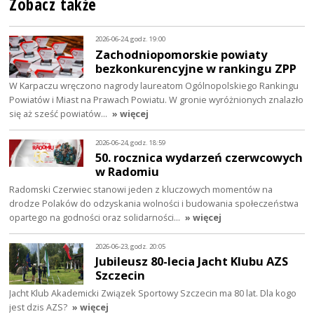
Zobacz także
2026-06-24, godz. 19:00
Zachodniopomorskie powiaty
bezkonkurencyjne w rankingu ZPP
W Karpaczu wręczono nagrody laureatom Ogólnopolskiego Rankingu
Powiatów i Miast na Prawach Powiatu. W gronie wyróżnionych znalazło
się aż sześć powiatów…
» więcej
2026-06-24, godz. 18:59
50. rocznica wydarzeń czerwcowych
w Radomiu
Radomski Czerwiec stanowi jeden z kluczowych momentów na
drodze Polaków do odzyskania wolności i budowania społeczeństwa
opartego na godności oraz solidarności…
» więcej
2026-06-23, godz. 20:05
Jubileusz 80-lecia Jacht Klubu AZS
Szczecin
Jacht Klub Akademicki Związek Sportowy Szczecin ma 80 lat. Dla kogo
jest dzis AZS?
» więcej