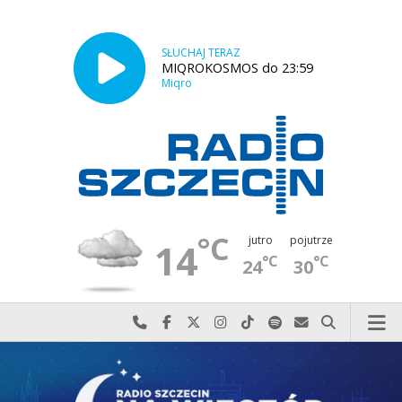
SŁUCHAJ TERAZ
MIQROKOSMOS do 23:59
Miqro
°C
jutro
pojutrze
14
°C
°C
24
30
Najlepiej po prostu do nas zadzwoń
Odwiedź nas na Facebook-u
Odwiedź nas na X
Odwiedź nas na Instagram-ie
Odwiedź nas na TikTok-u
Szukaj nas na Spotify
Wyślij do nas w
Szukaj