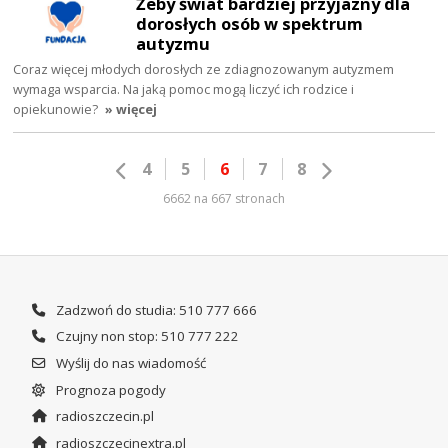
Żeby świat bardziej przyjazny dla
dorosłych osób w spektrum
autyzmu
Coraz więcej młodych dorosłych ze zdiagnozowanym autyzmem
wymaga wsparcia. Na jaką pomoc mogą liczyć ich rodzice i
opiekunowie?
» więcej
4
5
6
7
8
6662 na 667 stronach
Zadzwoń do studia: 510 777 666
Czujny non stop: 510 777 222
Wyślij do nas wiadomość
Prognoza pogody
radioszczecin.pl
radioszczecinextra.pl