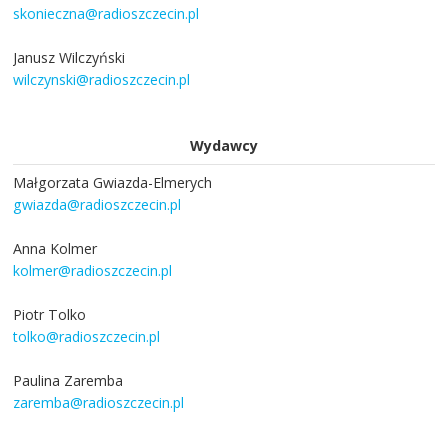
skonieczna@radioszczecin.pl
Janusz Wilczyński
wilczynski@radioszczecin.pl
Wydawcy
Małgorzata Gwiazda-Elmerych
gwiazda@radioszczecin.pl
Anna Kolmer
kolmer@radioszczecin.pl
Piotr Tolko
tolko@radioszczecin.pl
Paulina Zaremba
zaremba@radioszczecin.pl