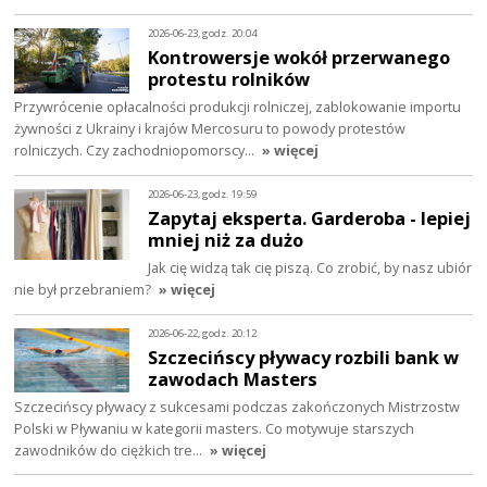
2026-06-23, godz. 20:04
Kontrowersje wokół przerwanego
protestu rolników
Przywrócenie opłacalności produkcji rolniczej, zablokowanie importu
żywności z Ukrainy i krajów Mercosuru to powody protestów
rolniczych. Czy zachodniopomorscy…
» więcej
2026-06-23, godz. 19:59
Zapytaj eksperta. Garderoba - lepiej
mniej niż za dużo
Jak cię widzą tak cię piszą. Co zrobić, by nasz ubiór
nie był przebraniem?
» więcej
2026-06-22, godz. 20:12
Szczecińscy pływacy rozbili bank w
zawodach Masters
Szczecińscy pływacy z sukcesami podczas zakończonych Mistrzostw
Polski w Pływaniu w kategorii masters. Co motywuje starszych
zawodników do ciężkich tre…
» więcej