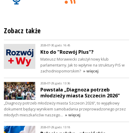
Zobacz także
2026-07-30, godz. 16:45
Kto do "Rozwój Plus"?
Mateusz Morawiecki założył nowy klub
parlamentarny. Jak to wpłynie na struktury PiS w
zachodniopomorskim?
» więcej
2026-07-29, godz. 13:36
Powstała „Diagnoza potrzeb
młodzieży miasta Szczecin 2026”
„Diagnozy potrzeb młodzieży miasta Szczecin 2026”, to wyjątkowy
dokument będący wynikiem samobadania przeprowadzonego przez
młodych mieszkańców naszego…
» więcej
2026-07-29, godz. 13:18