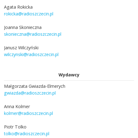
Agata Rokicka
rokicka@radioszczecin.pl
Joanna Skonieczna
skonieczna@radioszczecin.pl
Janusz Wilczyński
wilczynski@radioszczecin.pl
Wydawcy
Małgorzata Gwiazda-Elmerych
gwiazda@radioszczecin.pl
Anna Kolmer
kolmer@radioszczecin.pl
Piotr Tolko
tolko@radioszczecin.pl