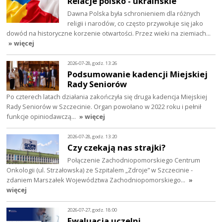
Relacje polsko - ukraińskie
Dawna Polska była schronieniem dla różnych
religii i narodów, co często przywołuje się jako
dowód na historyczne korzenie otwartości. Przez wieki na ziemiach…
» więcej
2026-07-28, godz. 13:26
Podsumowanie kadencji Miejskiej
Rady Seniorów
Po czterech latach działania zakończyła się druga kadencja Miejskiej
Rady Seniorów w Szczecinie. Organ powołano w 2022 roku i pełnił
funkcje opiniodawczą…
» więcej
2026-07-28, godz. 13:20
Czy czekają nas strajki?
Połączenie Zachodniopomorskiego Centrum
Onkologii (ul. Strzałowska) ze Szpitalem „Zdroje” w Szczecinie -
zdaniem Marszałek Województwa Zachodniopomorskiego…
»
więcej
2026-07-27, godz. 18:00
Ewaluacja uczelni