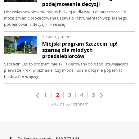
podejmowania decyzji
Ubezwłasnowolnienie osoby bliskiej to dla wielu ostateczność. Co
może zmienić procedowana ustawa o instrumentach wspieranego
podejmowania decyzji?
» więcej
2026-07-21, godz. 21:13
Miejski program Szczecin_up!
szansą dla młodych
przedsiębiorców
Szczecin_up! to program miejski, skierowany do osób, stawiających
pierwsze kroki w biznesie. Czy młodzi ludzie chcą nie popełniać
błędów?
» więcej
1
2
3
4
5
6662 na 667 stronach
Zadzwoń do studia: 510 777 666