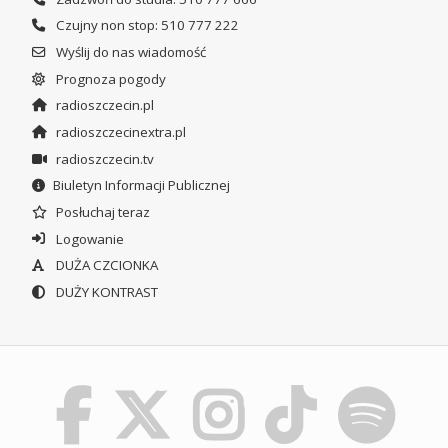
Czujny non stop: 510 777 222
Wyślij do nas wiadomość
Prognoza pogody
radioszczecin.pl
radioszczecinextra.pl
radioszczecin.tv
Biuletyn Informacji Publicznej
Posłuchaj teraz
Logowanie
DUŻA CZCIONKA
DUŻY KONTRAST