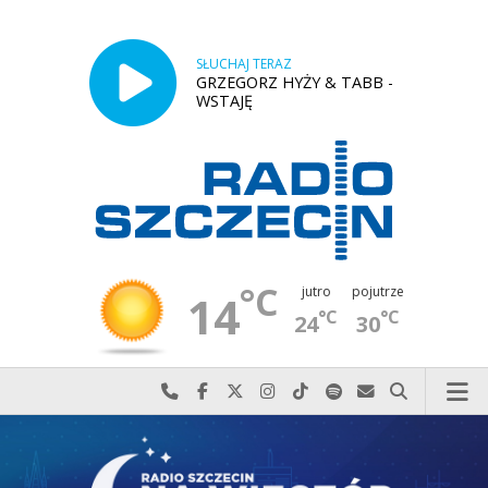
SŁUCHAJ TERAZ
GRZEGORZ HYŻY & TABB -
WSTAJĘ
°C
jutro
pojutrze
14
°C
°C
24
30
Najlepiej po prostu do nas zadzwoń
Odwiedź nas na Facebook-u
Odwiedź nas na X
Odwiedź nas na Instagram-ie
Odwiedź nas na TikTok-u
Szukaj nas na Spotify
Wyślij do nas w
Szukaj