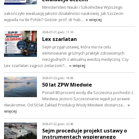
Ministerstwo Nauki i Szkolnictwa Wyższego
zakończyło ewaluację jakości działalności naukowej. Jak Szczecin
wypada na tle Polski? Goście: prof. dr hab…
» więcej
2026-07-27, godz. 11:33
Lex szarlatan
Sejm przyjął ustawę, która ma na celu
eliminowanie groźnych praktyk zdrowotnych
niezgodnych z aktualną wiedzą medyczną. Czy
Lex szarlatan zagrozi zielarzom?…
» więcej
2026-07-23, godz. 18:08
50 lat ZPW Miedwie
Ponad 80 procent wody dla Szczecina pochodzi z
Miedwia. Jezioro Szczecinianie wypili już prawie
dwukrotnie. Od 50 lat Zakład Produkcji Wody Miedwie dostarcza…
»
więcej
2026-07-22, godz. 22:48
Sejm proceduje projekt ustawy o
instrumentach wspieranego