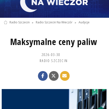
Radio Szczecin
»
Radio Szczecin Na Wieczór
»
Audycje
Maksymalne ceny paliw
2026-03-30
RADIO SZCZECIN