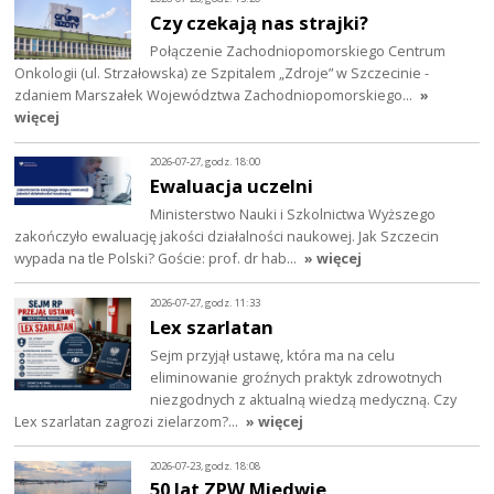
Czy czekają nas strajki?
Połączenie Zachodniopomorskiego Centrum
Onkologii (ul. Strzałowska) ze Szpitalem „Zdroje” w Szczecinie -
zdaniem Marszałek Województwa Zachodniopomorskiego…
»
więcej
2026-07-27, godz. 18:00
Ewaluacja uczelni
Ministerstwo Nauki i Szkolnictwa Wyższego
zakończyło ewaluację jakości działalności naukowej. Jak Szczecin
wypada na tle Polski? Goście: prof. dr hab…
» więcej
2026-07-27, godz. 11:33
Lex szarlatan
Sejm przyjął ustawę, która ma na celu
eliminowanie groźnych praktyk zdrowotnych
niezgodnych z aktualną wiedzą medyczną. Czy
Lex szarlatan zagrozi zielarzom?…
» więcej
2026-07-23, godz. 18:08
50 lat ZPW Miedwie