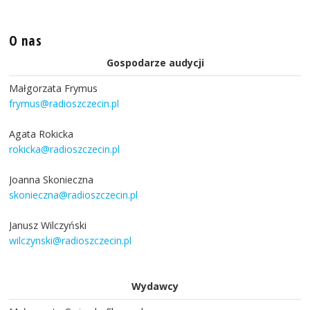
O nas
Gospodarze audycji
Małgorzata Frymus
frymus@radioszczecin.pl
Agata Rokicka
rokicka@radioszczecin.pl
Joanna Skonieczna
skonieczna@radioszczecin.pl
Janusz Wilczyński
wilczynski@radioszczecin.pl
Wydawcy