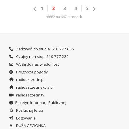
1
2
3
4
5
6662 na 667 stronach
Zadzwoń do studia: 510 777 666
Czujny non stop: 510 777 222
Wyślij do nas wiadomość
Prognoza pogody
radioszczecin.pl
radioszczecinextra.pl
radioszczecin.tv
Biuletyn Informacji Publicznej
Posłuchaj teraz
Logowanie
DUŻA CZCIONKA