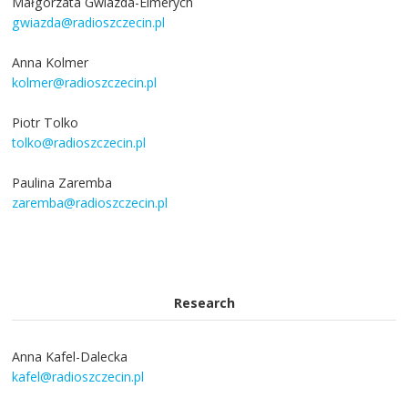
Małgorzata Gwiazda-Elmerych
gwiazda@radioszczecin.pl
Anna Kolmer
kolmer@radioszczecin.pl
Piotr Tolko
tolko@radioszczecin.pl
Paulina Zaremba
zaremba@radioszczecin.pl
Research
Anna Kafel-Dalecka
kafel@radioszczecin.pl