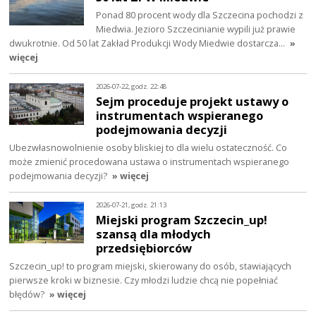
Ponad 80 procent wody dla Szczecina pochodzi z
Miedwia. Jezioro Szczecinianie wypili już prawie
dwukrotnie. Od 50 lat Zakład Produkcji Wody Miedwie dostarcza…
»
więcej
2026-07-22, godz. 22:48
Sejm proceduje projekt ustawy o
instrumentach wspieranego
podejmowania decyzji
Ubezwłasnowolnienie osoby bliskiej to dla wielu ostateczność. Co
może zmienić procedowana ustawa o instrumentach wspieranego
podejmowania decyzji?
» więcej
2026-07-21, godz. 21:13
Miejski program Szczecin_up!
szansą dla młodych
przedsiębiorców
Szczecin_up! to program miejski, skierowany do osób, stawiających
pierwsze kroki w biznesie. Czy młodzi ludzie chcą nie popełniać
błędów?
» więcej