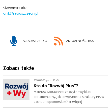
Sławomir Orlik
orlik@radioszczecin.pl
PODCAST AUDIO
AKTUALNOŚCI RSS
Zobacz także
2026-07-30, godz. 16:45
Kto do "Rozwój Plus"?
Mateusz Morawiecki założył nowy klub
parlamentarny. Jak to wpłynie na struktury PiS w
zachodniopomorskim?
» więcej