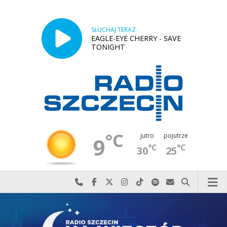
SŁUCHAJ TERAZ
EAGLE-EYE CHERRY - SAVE
TONIGHT
°C
jutro
pojutrze
9
°C
°C
30
25
Najlepiej po prostu do nas zadzwoń
Odwiedź nas na Facebook-u
Odwiedź nas na X
Odwiedź nas na Instagram-ie
Odwiedź nas na TikTok-u
Szukaj nas na Spotify
Wyślij do nas w
Szukaj