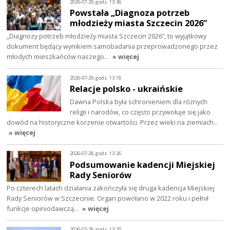
2026-07-29, godz. 13:36
Powstała „Diagnoza potrzeb
młodzieży miasta Szczecin 2026”
„Diagnozy potrzeb młodzieży miasta Szczecin 2026”, to wyjątkowy
dokument będący wynikiem samobadania przeprowadzonego przez
młodych mieszkańców naszego…
» więcej
2026-07-29, godz. 13:18
Relacje polsko - ukraińskie
Dawna Polska była schronieniem dla różnych
religii i narodów, co często przywołuje się jako
dowód na historyczne korzenie otwartości. Przez wieki na ziemiach…
» więcej
2026-07-28, godz. 13:26
Podsumowanie kadencji Miejskiej
Rady Seniorów
Po czterech latach działania zakończyła się druga kadencja Miejskiej
Rady Seniorów w Szczecinie. Organ powołano w 2022 roku i pełnił
funkcje opiniodawczą…
» więcej
2026-07-28, godz. 13:20