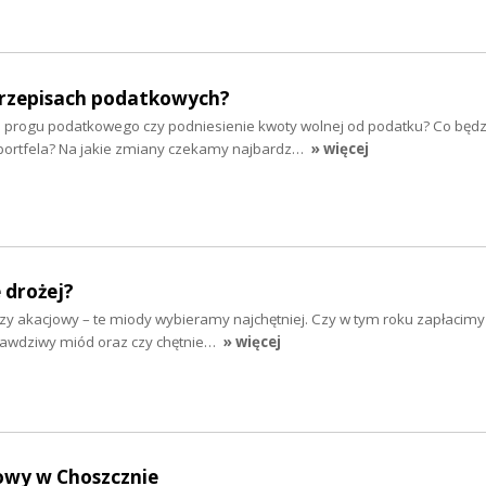
rzepisach podatkowych?
 progu podatkowego czy podniesienie kwoty wolnej od podatku? Co będz
portfela? Na jakie zmiany czekamy najbardz…
» więcej
 drożej?
zy akacjowy – te miody wybieramy najchętniej. Czy w tym roku zapłacimy
prawdziwy miód oraz czy chętnie…
» więcej
owy w Choszcznie