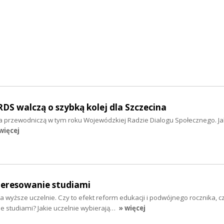
S walczą o szybką kolej dla Szczecina
 przewodniczą w tym roku Wojewódzkiej Radzie Dialogu Społecznego. Jak
więcej
eresowanie studiami
 wyższe uczelnie. Czy to efekt reform edukacji i podwójnego rocznika, 
e studiami? Jakie uczelnie wybierają…
» więcej