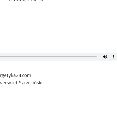
ergetyka24.com
wersytet Szczeciński