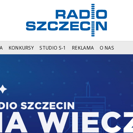
A
KONKURSY
STUDIO S-1
REKLAMA
O NAS