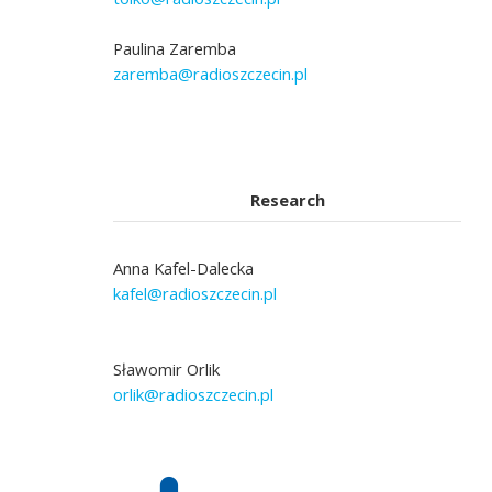
Paulina Zaremba
zaremba@radioszczecin.pl
Research
Anna Kafel-Dalecka
kafel@radioszczecin.pl
Sławomir Orlik
orlik@radioszczecin.pl