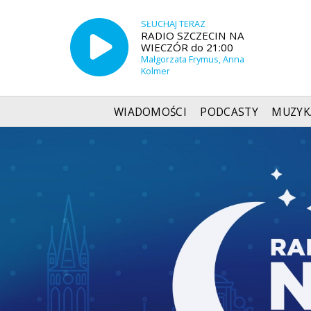
SŁUCHAJ TERAZ
RADIO SZCZECIN NA
WIECZÓR do 21:00
Małgorzata Frymus, Anna
Kolmer
WIADOMOŚCI
PODCASTY
MUZYK