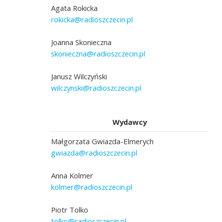
Agata Rokicka
rokicka@radioszczecin.pl
Joanna Skonieczna
skonieczna@radioszczecin.pl
Janusz Wilczyński
wilczynski@radioszczecin.pl
Wydawcy
Małgorzata Gwiazda-Elmerych
gwiazda@radioszczecin.pl
Anna Kolmer
kolmer@radioszczecin.pl
Piotr Tolko
tolko@radioszczecin.pl