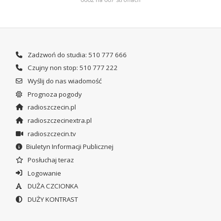
Zadzwoń do studia: 510 777 666
Czujny non stop: 510 777 222
Wyślij do nas wiadomość
Prognoza pogody
radioszczecin.pl
radioszczecinextra.pl
radioszczecin.tv
Biuletyn Informacji Publicznej
Posłuchaj teraz
Logowanie
DUŻA CZCIONKA
DUŻY KONTRAST