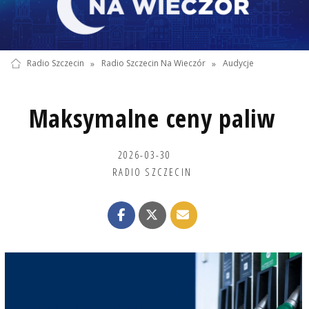
Radio Szczecin
»
Radio Szczecin Na Wieczór
»
Audycje
Maksymalne ceny paliw
2026-03-30
RADIO SZCZECIN