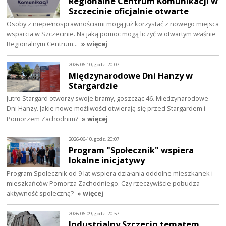
Regionalne Centrum Komunikacji w
Szczecinie oficjalnie otwarte
Osoby z niepełnosprawnościami mogą już korzystać z nowego miejsca
wsparcia w Szczecinie. Na jaką pomoc mogą liczyć w otwartym właśnie
Regionalnym Centrum…
» więcej
2026-06-10, godz. 20:07
Międzynarodowe Dni Hanzy w
Stargardzie
Jutro Stargard otworzy swoje bramy, goszcząc 46. Międzynarodowe
Dni Hanzy. Jakie nowe możliwości otwierają się przed Stargardem i
Pomorzem Zachodnim?
» więcej
2026-06-10, godz. 20:07
Program "Społecznik" wspiera
lokalne inicjatywy
Program Społecznik od 9 lat wspiera działania oddolne mieszkanek i
mieszkańców Pomorza Zachodniego. Czy rzeczywiście pobudza
aktywność społeczną?
» więcej
2026-06-09, godz. 20:57
Industrialny Szczecin tematem