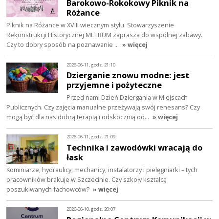
Barokowo-Rokokowy Piknik na
Różance
Piknik na Różance w XVIII wiecznym stylu. Stowarzyszenie
Rekonstrukcji Historycznej METRUM zaprasza do wspólnej zabawy.
Czy to dobry sposób na poznawanie …
» więcej
2026-06-11, godz. 21:10
Dzierganie znowu modne: jest
przyjemne i pożyteczne
Przed nami Dzień Dziergania w Miejscach
Publicznych. Czy zajęcia manualne przeżywają swój renesans? Czy
mogą być dla nas dobrą terapią i odskocznią od…
» więcej
2026-06-11, godz. 21:09
Technika i zawodówki wracają do
łask
Kominiarze, hydraulicy, mechanicy, instalatorzy i pielęgniarki – tych
pracowników brakuje w Szczecinie. Czy szkoły kształcą
poszukiwanych fachowców?
» więcej
2026-06-10, godz. 20:07