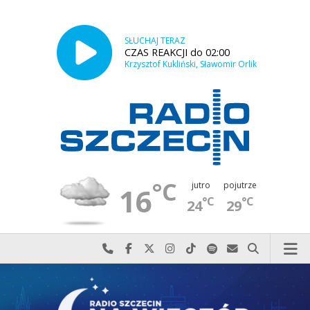
SŁUCHAJ TERAZ
CZAS REAKCJI do 02:00
Krzysztof Kukliński, Sławomir Orlik
°C
jutro
pojutrze
16
°C
°C
24
29
Najlepiej po prostu do nas zadzwoń
Odwiedź nas na Facebook-u
Odwiedź nas na X
Odwiedź nas na Instagram-ie
Odwiedź nas na TikTok-u
Szukaj nas na Spotify
Wyślij do nas w
Szukaj