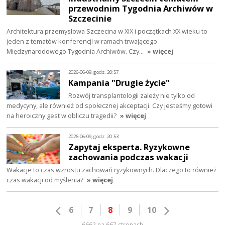
przewodnim Tygodnia Archiwów w
Szczecinie
Architektura przemysłowa Szczecina w XIX i początkach XX wieku to
jeden z tematów konferencji w ramach trwającego
Międzynarodowego Tygodnia Archiwów. Czy…
» więcej
2026-06-09, godz. 20:57
Kampania "Drugie życie"
Rozwój transplantologii zależy nie tylko od
medycyny, ale również od społecznej akceptacji. Czy jesteśmy gotowi
na heroiczny gest w obliczu tragedii?
» więcej
2026-06-09, godz. 20:53
Zapytaj eksperta. Ryzykowne
zachowania podczas wakacji
Wakacje to czas wzrostu zachowań ryzykownych. Dlaczego to również
czas wakacji od myślenia?
» więcej
6
7
8
9
10
6662 na 667 stronach