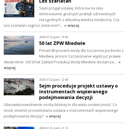
Lex szarlatan
Sejm przyjął ustawę, która ma na celu
eliminowanie groźnych praktyk zdrowotnych
niezgodnych z aktualną wiedzą medyczną. Czy
Lex szarlatan zagrozi zielarzom?…
» więcej
2026-07-23, godz. 18:08
50 lat ZPW Miedwie
Ponad 80 procent wody dla Szczecina pochodzi z
Miedwia. Jezioro Szczecinianie wypili już prawie
dwukrotnie. Od 50 lat Zakład Produkcji Wody Miedwie dostarcza…
»
więcej
2026-07-22, godz. 22:48
Sejm proceduje projekt ustawy o
instrumentach wspieranego
podejmowania decyzji
Ubezwłasnowolnienie osoby bliskiej to dla wielu ostateczność. Co
może zmienić procedowana ustawa o instrumentach wspieranego
podejmowania decyzji?
» więcej
2026-07-21, godz. 21:13