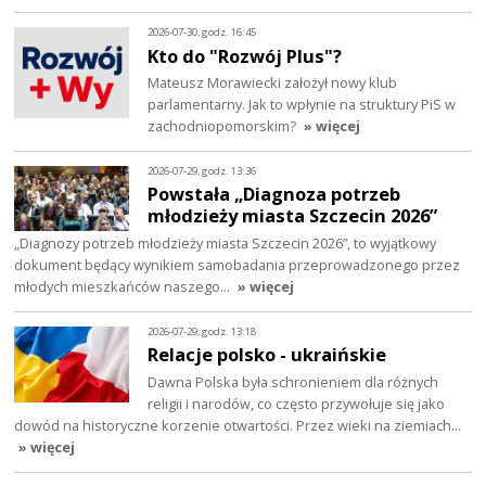
2026-07-30, godz. 16:45
Kto do "Rozwój Plus"?
Mateusz Morawiecki założył nowy klub
parlamentarny. Jak to wpłynie na struktury PiS w
zachodniopomorskim?
» więcej
2026-07-29, godz. 13:36
Powstała „Diagnoza potrzeb
młodzieży miasta Szczecin 2026”
„Diagnozy potrzeb młodzieży miasta Szczecin 2026”, to wyjątkowy
dokument będący wynikiem samobadania przeprowadzonego przez
młodych mieszkańców naszego…
» więcej
2026-07-29, godz. 13:18
Relacje polsko - ukraińskie
Dawna Polska była schronieniem dla różnych
religii i narodów, co często przywołuje się jako
dowód na historyczne korzenie otwartości. Przez wieki na ziemiach…
» więcej