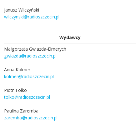
Janusz Wilczyński
wilczynski@radioszczecin.pl
Wydawcy
Małgorzata Gwiazda-Elmerych
gwiazda@radioszczecin.pl
Anna Kolmer
kolmer@radioszczecin.pl
Piotr Tolko
tolko@radioszczecin.pl
Paulina Zaremba
zaremba@radioszczecin.pl