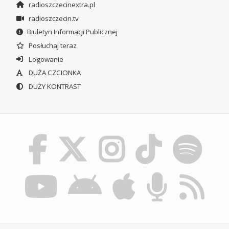
radioszczecinextra.pl
radioszczecin.tv
Biuletyn Informacji Publicznej
Posłuchaj teraz
Logowanie
DUŻA CZCIONKA
DUŻY KONTRAST