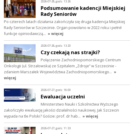
2026-07-28, godz. 13:26
Podsumowanie kadencji Miejskiej
Rady Seniorów
Po czterech latach działania zakończyła się druga kadencja Miejskiej
Rady Seniorów w Szczecinie. Organ powołano w 2022 roku i pełnił
funkcje opiniodawczą…
» więcej
2026-07-28, godz. 13:20
Czy czekają nas strajki?
Połączenie Zachodniopomorskiego Centrum
Onkologii (ul. Strzałowska) ze Szpitalem „Zdroje” w Szczecinie -
zdaniem Marszałek Województwa Zachodniopomorskiego…
»
więcej
2026-07-27, godz. 18:00
Ewaluacja uczelni
Ministerstwo Nauki i Szkolnictwa Wyższego
zakończyło ewaluację jakości działalności naukowej. Jak Szczecin
wypada na tle Polski? Goście: prof. dr hab…
» więcej
2026-07-27, godz. 11:33