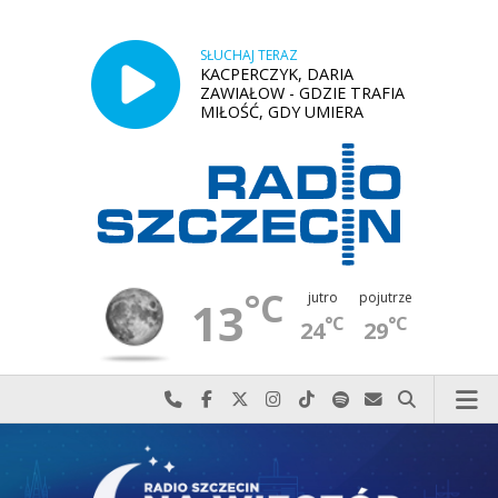
SŁUCHAJ TERAZ
KACPERCZYK, DARIA
ZAWIAŁOW - GDZIE TRAFIA
MIŁOŚĆ, GDY UMIERA
°C
jutro
pojutrze
13
°C
°C
24
29
Najlepiej po prostu do nas zadzwoń
Odwiedź nas na Facebook-u
Odwiedź nas na X
Odwiedź nas na Instagram-ie
Odwiedź nas na TikTok-u
Szukaj nas na Spotify
Wyślij do nas w
Szukaj