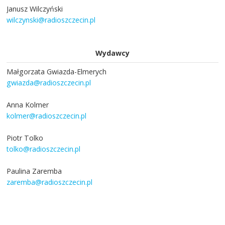
Janusz Wilczyński
wilczynski@radioszczecin.pl
Wydawcy
Małgorzata Gwiazda-Elmerych
gwiazda@radioszczecin.pl
Anna Kolmer
kolmer@radioszczecin.pl
Piotr Tolko
tolko@radioszczecin.pl
Paulina Zaremba
zaremba@radioszczecin.pl