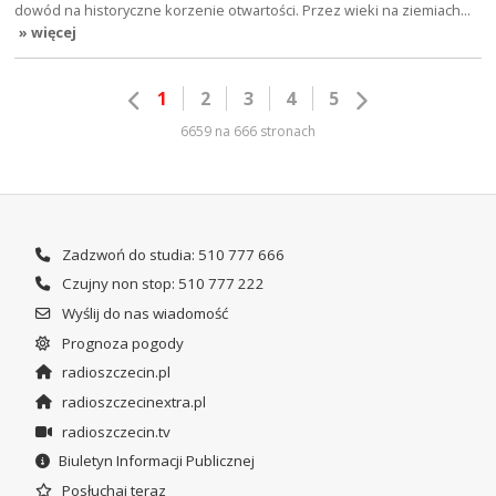
dowód na historyczne korzenie otwartości. Przez wieki na ziemiach…
» więcej
1
2
3
4
5
6659 na 666 stronach
Zadzwoń do studia: 510 777 666
Czujny non stop: 510 777 222
Wyślij do nas wiadomość
Prognoza pogody
radioszczecin.pl
radioszczecinextra.pl
radioszczecin.tv
Biuletyn Informacji Publicznej
Posłuchaj teraz