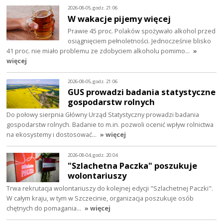
2026-08-05, godz. 21:06
W wakacje pijemy więcej
Prawie 45 proc. Polaków spożywało alkohol przed
osiągnięciem pełnoletności. Jednocześnie blisko
41 proc. nie miało problemu ze zdobyciem alkoholu pomimo…
»
więcej
2026-08-05, godz. 21:06
GUS prowadzi badania statystyczne
gospodarstw rolnych
Do połowy sierpnia Główny Urząd Statystyczny prowadzi badania
gospodarstw rolnych. Badanie to m.in. pozwoli ocenić wpływ rolnictwa
na ekosystemy i dostosować…
» więcej
2026-08-04, godz. 20:04
"Szlachetna Paczka" poszukuje
wolontariuszy
Trwa rekrutacja wolontariuszy do kolejnej edycji "Szlachetnej Paczki".
W całym kraju, w tym w Szczecinie, organizacja poszukuje osób
chętnych do pomagania…
» więcej