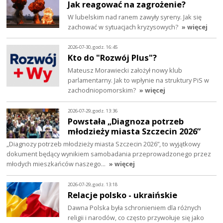
Jak reagować na zagrożenie?
W lubelskim nad ranem zawyły syreny. Jak się
zachować w sytuacjach kryzysowych?
» więcej
2026-07-30, godz. 16:45
Kto do "Rozwój Plus"?
Mateusz Morawiecki założył nowy klub
parlamentarny. Jak to wpłynie na struktury PiS w
zachodniopomorskim?
» więcej
2026-07-29, godz. 13:36
Powstała „Diagnoza potrzeb
młodzieży miasta Szczecin 2026”
„Diagnozy potrzeb młodzieży miasta Szczecin 2026”, to wyjątkowy
dokument będący wynikiem samobadania przeprowadzonego przez
młodych mieszkańców naszego…
» więcej
2026-07-29, godz. 13:18
Relacje polsko - ukraińskie
Dawna Polska była schronieniem dla różnych
religii i narodów, co często przywołuje się jako