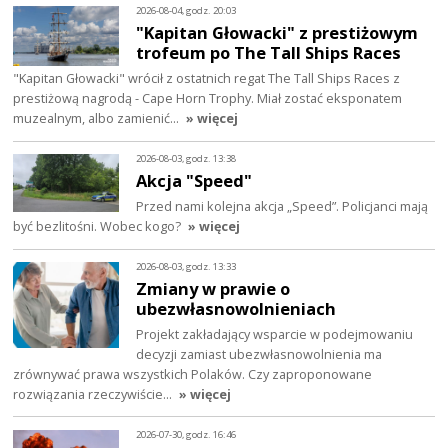
2026-08-04, godz. 20:03
"Kapitan Głowacki" z prestiżowym
trofeum po The Tall Ships Races
"Kapitan Głowacki" wrócił z ostatnich regat The Tall Ships Races z
prestiżową nagrodą - Cape Horn Trophy. Miał zostać eksponatem
muzealnym, albo zamienić…
» więcej
2026-08-03, godz. 13:38
Akcja "Speed"
Przed nami kolejna akcja „Speed”. Policjanci mają
być bezlitośni. Wobec kogo?
» więcej
2026-08-03, godz. 13:33
Zmiany w prawie o
ubezwłasnowolnieniach
Projekt zakładający wsparcie w podejmowaniu
decyzji zamiast ubezwłasnowolnienia ma
zrównywać prawa wszystkich Polaków. Czy zaproponowane
rozwiązania rzeczywiście…
» więcej
2026-07-30, godz. 16:46