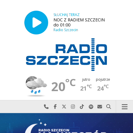
SŁUCHAJ TERAZ
NOC Z RADIEM SZCZECIN
do 01:00
Radio Szczecin
°C
jutro
pojutrze
20
°C
°C
21
24
Najlepiej po prostu do nas zadzwoń
Odwiedź nas na Facebook-u
Odwiedź nas na X
Odwiedź nas na Instagram-ie
Odwiedź nas na TikTok-u
Szukaj nas na Spotify
Wyślij do nas w
Szukaj