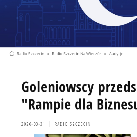
Radio Szczecin
»
Radio Szczecin Na Wieczór
»
Audycje
Goleniowscy przeds
"Rampie dla Biznes
2026-03-31
RADIO SZCZECIN