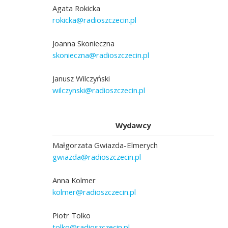
Agata Rokicka
rokicka@radioszczecin.pl
Joanna Skonieczna
skonieczna@radioszczecin.pl
Janusz Wilczyński
wilczynski@radioszczecin.pl
Wydawcy
Małgorzata Gwiazda-Elmerych
gwiazda@radioszczecin.pl
Anna Kolmer
kolmer@radioszczecin.pl
Piotr Tolko
tolko@radioszczecin.pl