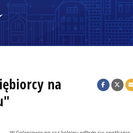
iębiorcy na
u"
W Goleniowie po raz kolejny odbyło się spotkanie