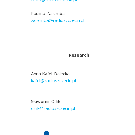
Paulina Zaremba
zaremba@radioszczecin.pl
Research
Anna Kafel-Dalecka
kafel@radioszczecin.pl
Sławomir Orlik
orlik@radioszczecin.pl