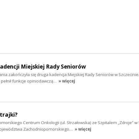
dencji Miejskiej Rady Seniorów
łania zakończyła się druga kadencja Miejskiej Rady Seniorów w Szczecinie
 pełnił funkcje opiniodawczą…
» więcej
trajki?
morskiego Centrum Onkologii (ul. Strzałowska) ze Szpitalem „Zdroje” w 
Województwa Zachodniopomorskiego…
» więcej