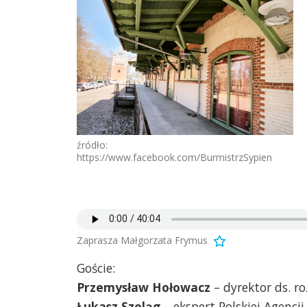
źródło:
https://www.facebook.com/BurmistrzSypien
Zaprasza Małgorzata Frymus
Goście:
Przemysław Hołowacz
– dyrektor ds. ro
Łukasz Szeląg
– ekspert Polskiej Agencj