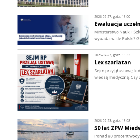
2026-07-27, godz. 18:00
Ewaluacja uczeln
Ministerstwo Nauki i Sz
wypada na tle Polski? G
2026-07-27, godz. 11:33
Lex szarlatan
Sejm przyjął ustawę, k
wiedzą medyczną. Czy L
2026-07-23, godz. 18:08
50 lat ZPW Mied
Ponad 80 procent wody d