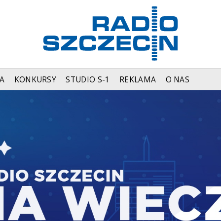
A
KONKURSY
STUDIO S-1
REKLAMA
O NAS