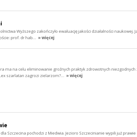
i
kolnictwa Wyższego zakończyło ewaluację jakości działalności naukowej. J
oście: prof. dr hab…
» więcej
tóra ma na celu eliminowanie groźnych praktyk zdrowotnych niezgodnych 
ex szarlatan zagrozi zielarzom?…
» więcej
wie
la Szczecina pochodzi z Miedwia. Jezioro Szczecinianie wypili już prawie