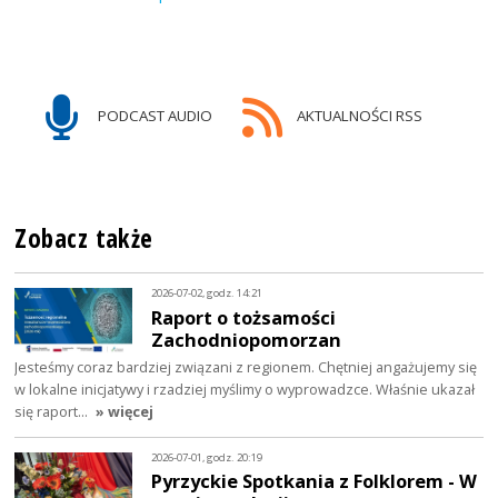
PODCAST AUDIO
AKTUALNOŚCI RSS
Zobacz także
2026-07-02, godz. 14:21
Raport o tożsamości
Zachodniopomorzan
Jesteśmy coraz bardziej związani z regionem. Chętniej angażujemy się
w lokalne inicjatywy i rzadziej myślimy o wyprowadzce. Właśnie ukazał
się raport…
» więcej
2026-07-01, godz. 20:19
Pyrzyckie Spotkania z Folklorem - W