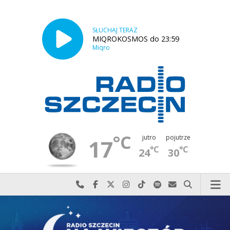
SŁUCHAJ TERAZ
MIQROKOSMOS do 23:59
Miqro
°C
jutro
pojutrze
17
°C
°C
24
30
Najlepiej po prostu do nas zadzwoń
Odwiedź nas na Facebook-u
Odwiedź nas na X
Odwiedź nas na Instagram-ie
Odwiedź nas na TikTok-u
Szukaj nas na Spotify
Wyślij do nas w
Szukaj