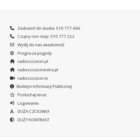
Zadzwoń do studia: 510 777 666
Czujny non stop: 510 777 222
Wyślij do nas wiadomość
Prognoza pogody
radioszczecin.pl
radioszczecinextra.pl
radioszczecin.tv
Biuletyn Informacji Publicznej
Posłuchaj teraz
Logowanie
DUŻA CZCIONKA
DUŻY KONTRAST