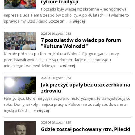
rytmie tradycji
Początki były więcej niż skromne – jednodniowa
impreza z udziałem 8 zespołów z okolicy. A po 46 latach…? I właśnie to
sprawdzimy. Dziś „Radio Szczecin…
» więcej
2026-06-30, godz. 19:53
7 postulatów do władz po forum
"Kultura Wolności"
Niecałe pół roku po forum „Kultura Wolności” jego organizatorzy
przedstawili wnioski. Jakie są rekomendacje dla samorządu
miejskiego i wojewódzkiego…
» więcej
2026-06-30, godz. 19:51
Jak przeżyć upały bez uszczerbku na
zdrowiu
Fale gorąca, które niegdyś nazywano historycznymi, teraz występują co
roku. Domy, szkoły, miejsca pracy w Polsce nie zostały zbudowane z
myślą o takich…
» więcej
2026-06-29, godz. 11:57
Gdzie został pochowany rtm. Pilecki