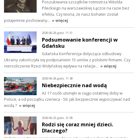
Poszukiwania szczątków rotmistrza Witolda
Pileckiego na warszawskiej Łączce na razie bez
efektu. Czy teoria, że nasz bohater został
potajemnie pochowany…
» więcej
2026-06-29, godz. 11:51
Podsumowanie konferencji w
Gdańsku
Gdańska konferencja dotycząca odbudowy
Ukrainy zakończyła się podpisaniem 15 umów z polskimi firmami. Czy
nierozliczenie Rzezi Wołyńskiej wpływa na relacje…
» więcej
2026-06-29, godz. 11:49
Niebezpiecznie nad wodą
Aż 17 osób utonęło w ciągu ostatniej doby w
Polsce, a od początku czerwca - 56. Jak bezpiecznie wypoczywać nad
wodą ?
» więcej
2026-06-25, godz. 21:08
Rodzi się coraz mniej dzieci.
Dlaczego?