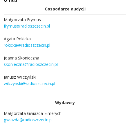
Gospodarze audycji
Małgorzata Frymus
frymus@radioszczecin.pl
Agata Rokicka
rokicka@radioszczecin.pl
Joanna Skonieczna
skonieczna@radioszczecin.pl
Janusz Wilczyński
wilczynski@radioszczecin.pl
Wydawcy
Małgorzata Gwiazda-Elmerych
gwiazda@radioszczecin.pl