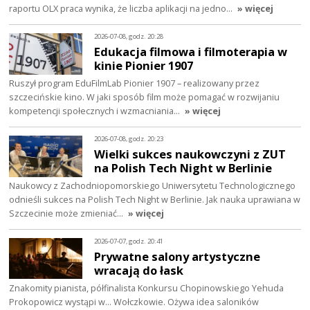
raportu OLX praca wynika, że liczba aplikacji na jedno…
» więcej
2026-07-08, godz. 20:28
Edukacja filmowa i filmoterapia w
kinie Pionier 1907
Ruszył program EduFilmLab Pionier 1907 – realizowany przez
szczecińskie kino. W jaki sposób film może pomagać w rozwijaniu
kompetencji społecznych i wzmacniania…
» więcej
2026-07-08, godz. 20:23
Wielki sukces naukowczyni z ZUT
na Polish Tech Night w Berlinie
Naukowcy z Zachodniopomorskiego Uniwersytetu Technologicznego
odnieśli sukces na Polish Tech Night w Berlinie. Jak nauka uprawiana w
Szczecinie może zmieniać…
» więcej
2026-07-07, godz. 20:41
Prywatne salony artystyczne
wracają do łask
Znakomity pianista, półfinalista Konkursu Chopinowskiego Yehuda
Prokopowicz wystąpi w… Wołczkowie. Ożywa idea saloników