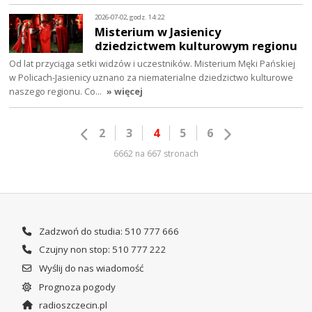
2026-07-02, godz. 14:22
Misterium w Jasienicy
dziedzictwem kulturowym regionu
Od lat przyciąga setki widzów i uczestników. Misterium Męki Pańskiej
w Policach-Jasienicy uznano za niematerialne dziedzictwo kulturowe
naszego regionu. Co…
» więcej
2
3
4
5
6
6662 na 667 stronach
Zadzwoń do studia: 510 777 666
Czujny non stop: 510 777 222
Wyślij do nas wiadomość
Prognoza pogody
radioszczecin.pl