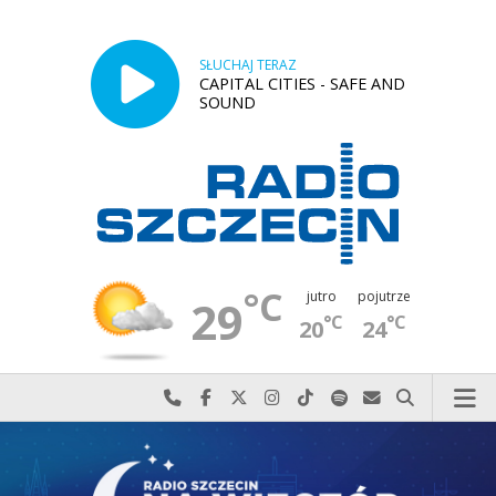
SŁUCHAJ TERAZ
CAPITAL CITIES - SAFE AND
SOUND
°C
jutro
pojutrze
29
°C
°C
20
24
Najlepiej po prostu do nas zadzwoń
Odwiedź nas na Facebook-u
Odwiedź nas na X
Odwiedź nas na Instagram-ie
Odwiedź nas na TikTok-u
Szukaj nas na Spotify
Wyślij do nas w
Szukaj