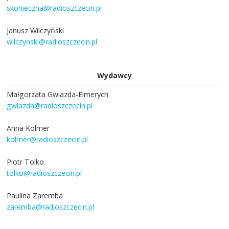
skonieczna@radioszczecin.pl
Janusz Wilczyński
wilczynski@radioszczecin.pl
Wydawcy
Małgorzata Gwiazda-Elmerych
gwiazda@radioszczecin.pl
Anna Kolmer
kolmer@radioszczecin.pl
Piotr Tolko
tolko@radioszczecin.pl
Paulina Zaremba
zaremba@radioszczecin.pl