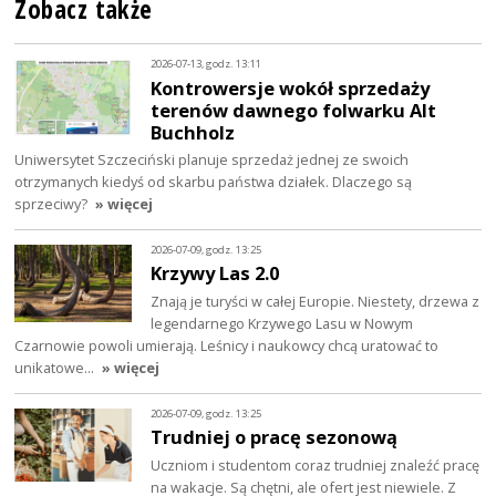
Zobacz także
2026-07-13, godz. 13:11
Kontrowersje wokół sprzedaży
terenów dawnego folwarku Alt
Buchholz
Uniwersytet Szczeciński planuje sprzedaż jednej ze swoich
otrzymanych kiedyś od skarbu państwa działek. Dlaczego są
sprzeciwy?
» więcej
2026-07-09, godz. 13:25
Krzywy Las 2.0
Znają je turyści w całej Europie. Niestety, drzewa z
legendarnego Krzywego Lasu w Nowym
Czarnowie powoli umierają. Leśnicy i naukowcy chcą uratować to
unikatowe…
» więcej
2026-07-09, godz. 13:25
Trudniej o pracę sezonową
Uczniom i studentom coraz trudniej znaleźć pracę
na wakacje. Są chętni, ale ofert jest niewiele. Z