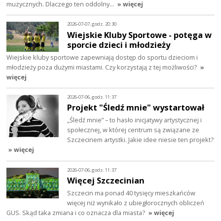
muzycznych. Dlaczego ten oddolny…
» więcej
2026-07-07, godz. 20:30
Wiejskie Kluby Sportowe - potęga w
sporcie dzieci i młodzieży
Wiejskie kluby sportowe zapewniają dostęp do sportu dzieciom i
młodzieży poza dużymi miastami. Czy korzystają z tej możliwości?
»
więcej
2026-07-06, godz. 11:37
Projekt "Śledź mnie" wystartował
„Śledź mnie” – to hasło inicjatywy artystycznej i
społecznej, w której centrum są związane ze
Szczecinem artystki. Jakie idee niesie ten projekt?
» więcej
2026-07-06, godz. 11:37
Więcej Szczecinian
Szczecin ma ponad 40 tysięcy mieszkańców
więcej niż wynikało z ubiegłorocznych obliczeń
GUS. Skąd taka zmiana i co oznacza dla miasta?
» więcej