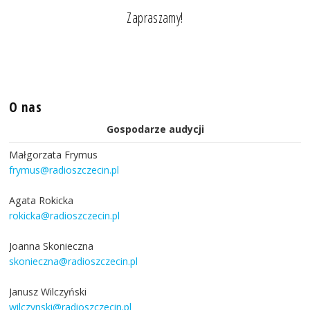
Zapraszamy!
O nas
Gospodarze audycji
Małgorzata Frymus
frymus@radioszczecin.pl
Agata Rokicka
rokicka@radioszczecin.pl
Joanna Skonieczna
skonieczna@radioszczecin.pl
Janusz Wilczyński
wilczynski@radioszczecin.pl