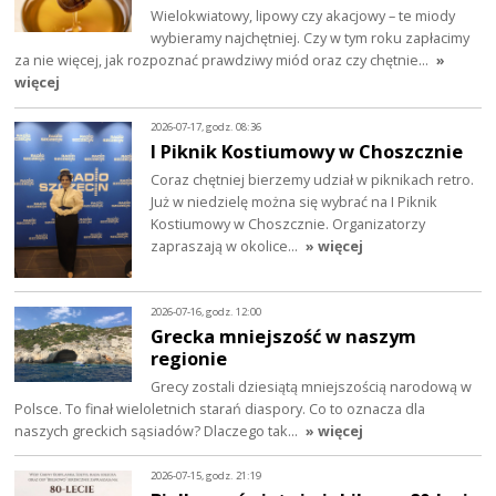
Wielokwiatowy, lipowy czy akacjowy – te miody
wybieramy najchętniej. Czy w tym roku zapłacimy
za nie więcej, jak rozpoznać prawdziwy miód oraz czy chętnie…
»
więcej
2026-07-17, godz. 08:36
I Piknik Kostiumowy w Choszcznie
Coraz chętniej bierzemy udział w piknikach retro.
Już w niedzielę można się wybrać na I Piknik
Kostiumowy w Choszcznie. Organizatorzy
zapraszają w okolice…
» więcej
2026-07-16, godz. 12:00
Grecka mniejszość w naszym
regionie
Grecy zostali dziesiątą mniejszością narodową w
Polsce. To finał wieloletnich starań diaspory. Co to oznacza dla
naszych greckich sąsiadów? Dlaczego tak…
» więcej
2026-07-15, godz. 21:19