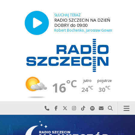
SŁUCHAJ TERAZ
RADIO SZCZECIN NA DZIEŃ
DOBRY do 09:00
Robert Bochenko, Jarosław Gowin
°C
jutro
pojutrze
16
°C
°C
24
30
Najlepiej po prostu do nas zadzwoń
Odwiedź nas na Facebook-u
Odwiedź nas na X
Odwiedź nas na Instagram-ie
Odwiedź nas na TikTok-u
Szukaj nas na Spotify
Wyślij do nas w
Szukaj