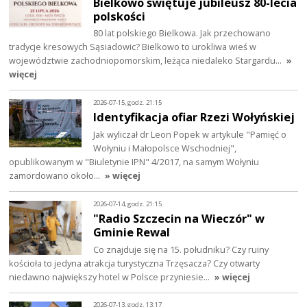
Bielkowo świętuje jubileusz 80-lecia
polskości
80 lat polskiego Bielkowa. Jak przechowano
tradycje kresowych Sąsiadowic? Bielkowo to urokliwa wieś w
województwie zachodniopomorskim, leżąca niedaleko Stargardu…
»
więcej
2026-07-15, godz. 21:15
Identyfikacja ofiar Rzezi Wołyńskiej
Jak wyliczał dr Leon Popek w artykule "Pamięć o
Wołyniu i Małopolsce Wschodniej",
opublikowanym w "Biuletynie IPN" 4/2017, na samym Wołyniu
zamordowano około…
» więcej
2026-07-14, godz. 21:15
"Radio Szczecin na Wieczór" w
Gminie Rewal
Co znajduje się na 15. południku? Czy ruiny
kościoła to jedyna atrakcja turystyczna Trzęsacza? Czy otwarty
niedawno największy hotel w Polsce przyniesie…
» więcej
2026-07-13, godz. 13:17