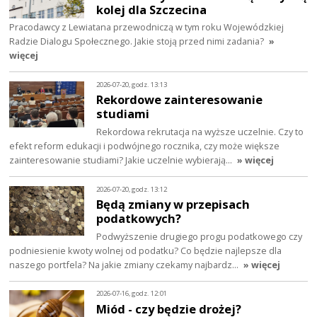
kolej dla Szczecina
Pracodawcy z Lewiatana przewodniczą w tym roku Wojewódzkiej
Radzie Dialogu Społecznego. Jakie stoją przed nimi zadania?
»
więcej
2026-07-20, godz. 13:13
Rekordowe zainteresowanie
studiami
Rekordowa rekrutacja na wyższe uczelnie. Czy to
efekt reform edukacji i podwójnego rocznika, czy może większe
zainteresowanie studiami? Jakie uczelnie wybierają…
» więcej
2026-07-20, godz. 13:12
Będą zmiany w przepisach
podatkowych?
Podwyższenie drugiego progu podatkowego czy
podniesienie kwoty wolnej od podatku? Co będzie najlepsze dla
naszego portfela? Na jakie zmiany czekamy najbardz…
» więcej
2026-07-16, godz. 12:01
Miód - czy będzie drożej?