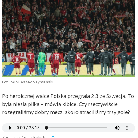
Fot. PAP/Leszek Szymański
Po heroicznej walce Polska przegrała 2:3 ze Szwecją. To
była niezła piłka – mówią kibice. Czy rzeczywiście
rozegraliśmy dobry mecz, skoro straciliśmy trzy gole?
Zaprasza Agata Rokicka