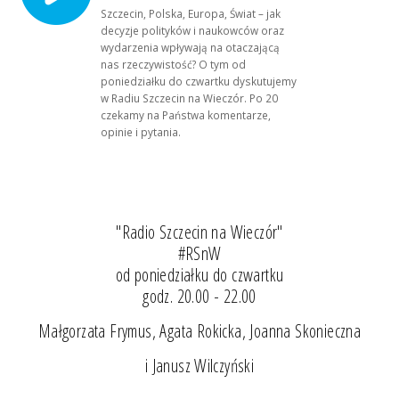
Szczecin, Polska, Europa, Świat – jak
decyzje polityków i naukowców oraz
wydarzenia wpływają na otaczającą
nas rzeczywistość? O tym od
poniedziałku do czwartku dyskutujemy
w Radiu Szczecin na Wieczór. Po 20
czekamy na Państwa komentarze,
opinie i pytania.
"Radio Szczecin na Wieczór"
#RSnW
od poniedziałku do czwartku
godz. 20.00 - 22.00
Małgorzata Frymus, Agata Rokicka, Joanna Skonieczna
i Janusz Wilczyński