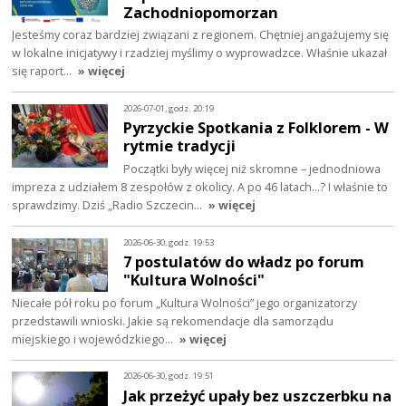
Zachodniopomorzan
Jesteśmy coraz bardziej związani z regionem. Chętniej angażujemy się
w lokalne inicjatywy i rzadziej myślimy o wyprowadzce. Właśnie ukazał
się raport…
» więcej
2026-07-01, godz. 20:19
Pyrzyckie Spotkania z Folklorem - W
rytmie tradycji
Początki były więcej niż skromne – jednodniowa
impreza z udziałem 8 zespołów z okolicy. A po 46 latach…? I właśnie to
sprawdzimy. Dziś „Radio Szczecin…
» więcej
2026-06-30, godz. 19:53
7 postulatów do władz po forum
"Kultura Wolności"
Niecałe pół roku po forum „Kultura Wolności” jego organizatorzy
przedstawili wnioski. Jakie są rekomendacje dla samorządu
miejskiego i wojewódzkiego…
» więcej
2026-06-30, godz. 19:51
Jak przeżyć upały bez uszczerbku na