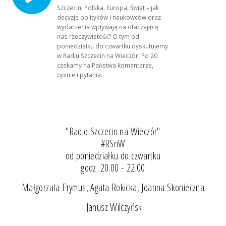
Szczecin, Polska, Europa, Świat – jak
decyzje polityków i naukowców oraz
wydarzenia wpływają na otaczającą
nas rzeczywistość? O tym od
poniedziałku do czwartku dyskutujemy
w Radiu Szczecin na Wieczór. Po 20
czekamy na Państwa komentarze,
opinie i pytania.
"Radio Szczecin na Wieczór"
#RSnW
od poniedziałku do czwartku
godz. 20.00 - 22.00
Małgorzata Frymus, Agata Rokicka, Joanna Skonieczna
i Janusz Wilczyński