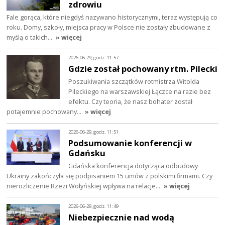
zdrowiu
Fale gorąca, które niegdyś nazywano historycznymi, teraz występują co
roku. Domy, szkoły, miejsca pracy w Polsce nie zostały zbudowane z
myślą o takich…
» więcej
2026-06-29, godz. 11:57
Gdzie został pochowany rtm. Pilecki
Poszukiwania szczątków rotmistrza Witolda
Pileckiego na warszawskiej Łączce na razie bez
efektu. Czy teoria, że nasz bohater został
potajemnie pochowany…
» więcej
2026-06-29, godz. 11:51
Podsumowanie konferencji w
Gdańsku
Gdańska konferencja dotycząca odbudowy
Ukrainy zakończyła się podpisaniem 15 umów z polskimi firmami. Czy
nierozliczenie Rzezi Wołyńskiej wpływa na relacje…
» więcej
2026-06-29, godz. 11:49
Niebezpiecznie nad wodą