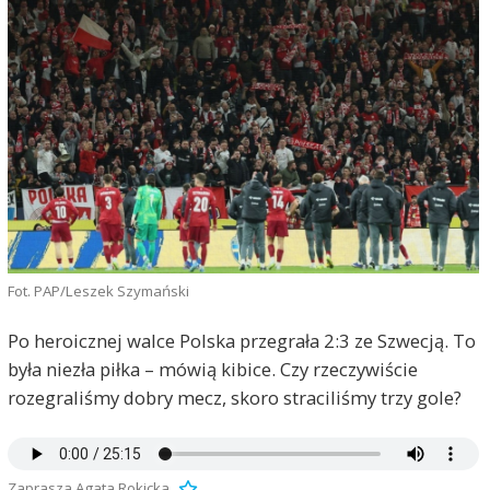
Fot. PAP/Leszek Szymański
Po heroicznej walce Polska przegrała 2:3 ze Szwecją. To
była niezła piłka – mówią kibice. Czy rzeczywiście
rozegraliśmy dobry mecz, skoro straciliśmy trzy gole?
Zaprasza Agata Rokicka