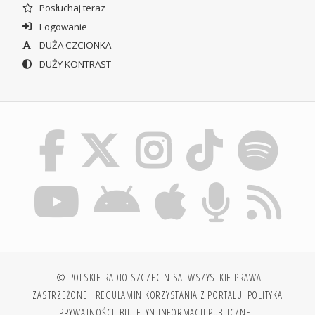
Posłuchaj teraz
Logowanie
DUŻA CZCIONKA
DUŻY KONTRAST
© POLSKIE RADIO SZCZECIN SA. WSZYSTKIE PRAWA
ZASTRZEŻONE.
REGULAMIN KORZYSTANIA Z PORTALU
POLITYKA
PRYWATNOŚCI
BIULETYN INFORMACJI PUBLICZNEJ