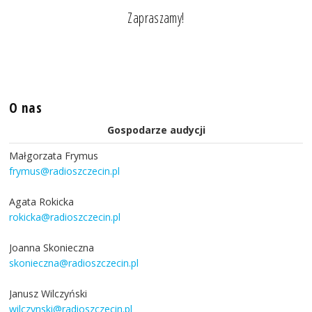
Zapraszamy!
O nas
Gospodarze audycji
Małgorzata Frymus
frymus@radioszczecin.pl
Agata Rokicka
rokicka@radioszczecin.pl
Joanna Skonieczna
skonieczna@radioszczecin.pl
Janusz Wilczyński
wilczynski@radioszczecin.pl