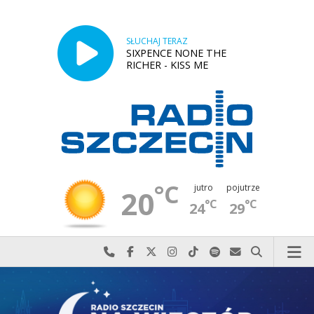
SŁUCHAJ TERAZ
SIXPENCE NONE THE
RICHER - KISS ME
°C
jutro
pojutrze
20
°C
°C
24
29
Najlepiej po prostu do nas zadzwoń
Odwiedź nas na Facebook-u
Odwiedź nas na X
Odwiedź nas na Instagram-ie
Odwiedź nas na TikTok-u
Szukaj nas na Spotify
Wyślij do nas w
Szukaj