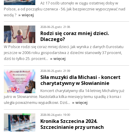
Aż 17 osób utonęło w ciągu ostatniej doby w
Polsce, a od początku czerwca - 56. Jak bezpiecznie wypoczywać nad
wodą ?
» więcej
2026-06-25, godz. 21:08
Rodzi się coraz mniej dzieci.
Dlaczego?
W Polsce rodzi się coraz mniej dzieci. Jak wynika z danych Eurostatu
jeszcze w 2006 roku gospodarstwa z dziećmi stanowiły 37 procent,
dziś to tylko 25. procent…
» więcej
2026-06-25, godz. 21:09
Siła muzyki dla Michasi - koncert
charytatywny w Słowianinie
Koncert charytatywny dla 14-letniej Michaliny już
jutro w Słowianinie. Nastolatka kilka miesięcy temu spadłą z konia i
uległa poważnemu wypadkowi. Dziś…
» więcej
2026-06-24, godz. 19:00
Kronika Szczecina 2024.
Szczecinianie przy urnach