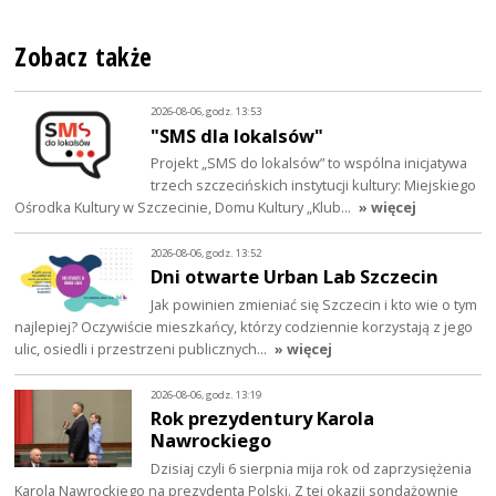
Zobacz także
2026-08-06, godz. 13:53
"SMS dla lokalsów"
Projekt „SMS do lokalsów” to wspólna inicjatywa
trzech szczecińskich instytucji kultury: Miejskiego
Ośrodka Kultury w Szczecinie, Domu Kultury „Klub…
» więcej
2026-08-06, godz. 13:52
Dni otwarte Urban Lab Szczecin
Jak powinien zmieniać się Szczecin i kto wie o tym
najlepiej? Oczywiście mieszkańcy, którzy codziennie korzystają z jego
ulic, osiedli i przestrzeni publicznych…
» więcej
2026-08-06, godz. 13:19
Rok prezydentury Karola
Nawrockiego
Dzisiaj czyli 6 sierpnia mija rok od zaprzysiężenia
Karola Nawrockiego na prezydenta Polski. Z tej okazji sondażownie