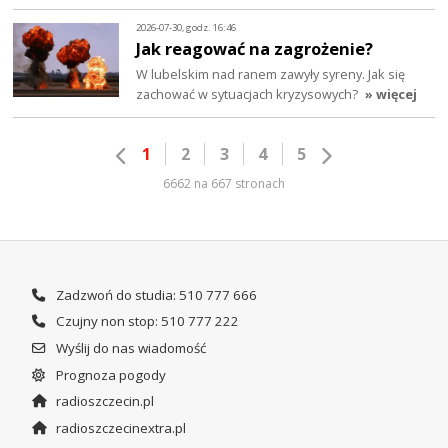
2026-07-30, godz. 16:46
Jak reagować na zagrożenie?
W lubelskim nad ranem zawyły syreny. Jak się
zachować w sytuacjach kryzysowych?
» więcej
1
2
3
4
5
6662 na 667 stronach
Zadzwoń do studia: 510 777 666
Czujny non stop: 510 777 222
Wyślij do nas wiadomość
Prognoza pogody
radioszczecin.pl
radioszczecinextra.pl