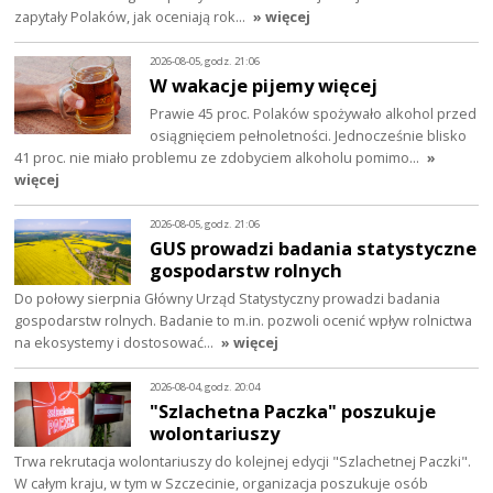
zapytały Polaków, jak oceniają rok…
» więcej
2026-08-05, godz. 21:06
W wakacje pijemy więcej
Prawie 45 proc. Polaków spożywało alkohol przed
osiągnięciem pełnoletności. Jednocześnie blisko
41 proc. nie miało problemu ze zdobyciem alkoholu pomimo…
»
więcej
2026-08-05, godz. 21:06
GUS prowadzi badania statystyczne
gospodarstw rolnych
Do połowy sierpnia Główny Urząd Statystyczny prowadzi badania
gospodarstw rolnych. Badanie to m.in. pozwoli ocenić wpływ rolnictwa
na ekosystemy i dostosować…
» więcej
2026-08-04, godz. 20:04
"Szlachetna Paczka" poszukuje
wolontariuszy
Trwa rekrutacja wolontariuszy do kolejnej edycji "Szlachetnej Paczki".
W całym kraju, w tym w Szczecinie, organizacja poszukuje osób