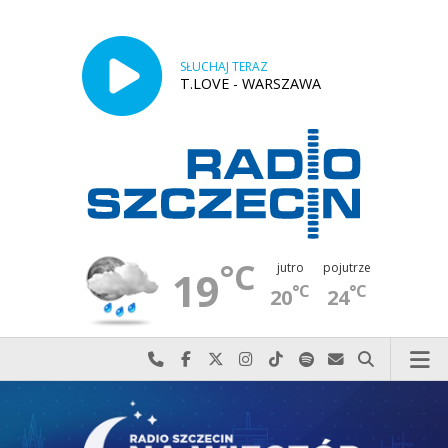
SŁUCHAJ TERAZ
T.LOVE - WARSZAWA
°C
jutro
pojutrze
19
°C
°C
20
24
Najlepiej po prostu do nas zadzwoń
Odwiedź nas na Facebook-u
Odwiedź nas na X
Odwiedź nas na Instagram-ie
Odwiedź nas na TikTok-u
Szukaj nas na Spotify
Wyślij do nas w
Szukaj