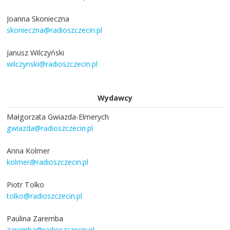
Joanna Skonieczna
skonieczna@radioszczecin.pl
Janusz Wilczyński
wilczynski@radioszczecin.pl
Wydawcy
Małgorzata Gwiazda-Elmerych
gwiazda@radioszczecin.pl
Anna Kolmer
kolmer@radioszczecin.pl
Piotr Tolko
tolko@radioszczecin.pl
Paulina Zaremba
zaremba@radioszczecin.pl