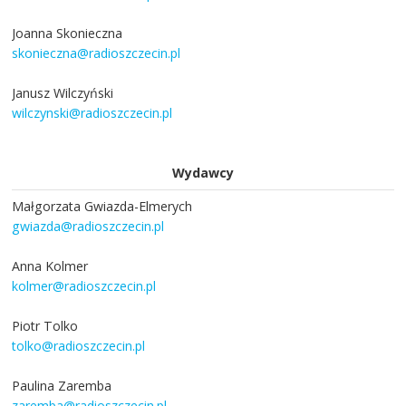
Joanna Skonieczna
skonieczna@radioszczecin.pl
Janusz Wilczyński
wilczynski@radioszczecin.pl
Wydawcy
Małgorzata Gwiazda-Elmerych
gwiazda@radioszczecin.pl
Anna Kolmer
kolmer@radioszczecin.pl
Piotr Tolko
tolko@radioszczecin.pl
Paulina Zaremba
zaremba@radioszczecin.pl