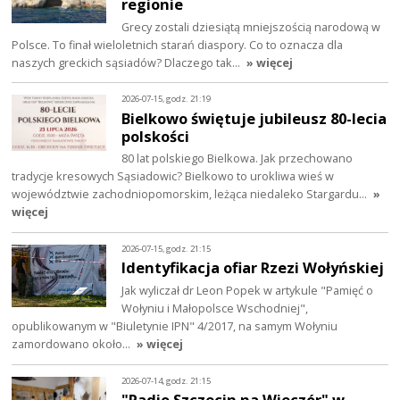
regionie
Grecy zostali dziesiątą mniejszością narodową w
Polsce. To finał wieloletnich starań diaspory. Co to oznacza dla
naszych greckich sąsiadów? Dlaczego tak…
» więcej
2026-07-15, godz. 21:19
Bielkowo świętuje jubileusz 80-lecia
polskości
80 lat polskiego Bielkowa. Jak przechowano
tradycje kresowych Sąsiadowic? Bielkowo to urokliwa wieś w
województwie zachodniopomorskim, leżąca niedaleko Stargardu…
»
więcej
2026-07-15, godz. 21:15
Identyfikacja ofiar Rzezi Wołyńskiej
Jak wyliczał dr Leon Popek w artykule "Pamięć o
Wołyniu i Małopolsce Wschodniej",
opublikowanym w "Biuletynie IPN" 4/2017, na samym Wołyniu
zamordowano około…
» więcej
2026-07-14, godz. 21:15
"Radio Szczecin na Wieczór" w