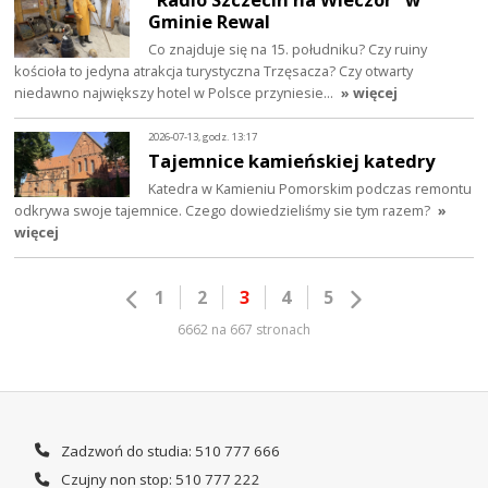
Gminie Rewal
Co znajduje się na 15. południku? Czy ruiny
kościoła to jedyna atrakcja turystyczna Trzęsacza? Czy otwarty
niedawno największy hotel w Polsce przyniesie…
» więcej
2026-07-13, godz. 13:17
Tajemnice kamieńskiej katedry
Katedra w Kamieniu Pomorskim podczas remontu
odkrywa swoje tajemnice. Czego dowiedzieliśmy sie tym razem?
»
więcej
1
2
3
4
5
6662 na 667 stronach
Zadzwoń do studia: 510 777 666
Czujny non stop: 510 777 222