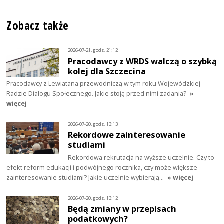
Zobacz także
2026-07-21, godz. 21:12
Pracodawcy z WRDS walczą o szybką
kolej dla Szczecina
Pracodawcy z Lewiatana przewodniczą w tym roku Wojewódzkiej
Radzie Dialogu Społecznego. Jakie stoją przed nimi zadania?
»
więcej
2026-07-20, godz. 13:13
Rekordowe zainteresowanie
studiami
Rekordowa rekrutacja na wyższe uczelnie. Czy to
efekt reform edukacji i podwójnego rocznika, czy może większe
zainteresowanie studiami? Jakie uczelnie wybierają…
» więcej
2026-07-20, godz. 13:12
Będą zmiany w przepisach
podatkowych?