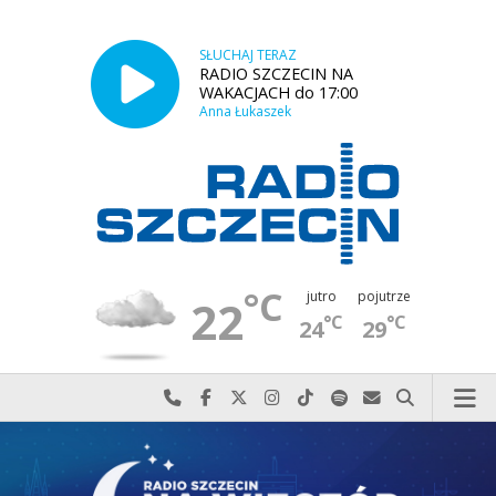
SŁUCHAJ TERAZ
RADIO SZCZECIN NA
WAKACJACH do 17:00
Anna Łukaszek
°C
jutro
pojutrze
22
°C
°C
24
29
Najlepiej po prostu do nas zadzwoń
Odwiedź nas na Facebook-u
Odwiedź nas na X
Odwiedź nas na Instagram-ie
Odwiedź nas na TikTok-u
Szukaj nas na Spotify
Wyślij do nas w
Szukaj