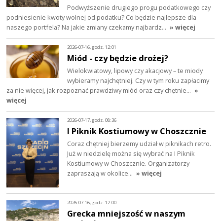
Podwyższenie drugiego progu podatkowego czy
podniesienie kwoty wolnej od podatku? Co będzie najlepsze dla
naszego portfela? Na jakie zmiany czekamy najbardz…
» więcej
2026-07-16, godz. 12:01
Miód - czy będzie drożej?
Wielokwiatowy, lipowy czy akacjowy – te miody
wybieramy najchętniej. Czy w tym roku zapłacimy
za nie więcej, jak rozpoznać prawdziwy miód oraz czy chętnie…
»
więcej
2026-07-17, godz. 08:36
I Piknik Kostiumowy w Choszcznie
Coraz chętniej bierzemy udział w piknikach retro.
Już w niedzielę można się wybrać na I Piknik
Kostiumowy w Choszcznie. Organizatorzy
zapraszają w okolice…
» więcej
2026-07-16, godz. 12:00
Grecka mniejszość w naszym