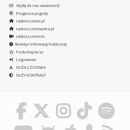
Wyślij do nas wiadomość
Prognoza pogody
radioszczecin.pl
radioszczecinextra.pl
radioszczecin.tv
Biuletyn Informacji Publicznej
Posłuchaj teraz
Logowanie
DUŻA CZCIONKA
DUŻY KONTRAST