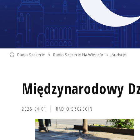
Radio Szczecin
»
Radio Szczecin Na Wieczór
»
Audycje
Międzynarodowy Dz
2026-04-01
RADIO SZCZECIN