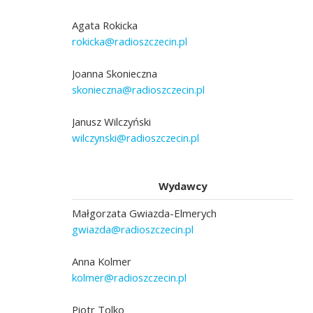
Agata Rokicka
rokicka@radioszczecin.pl
Joanna Skonieczna
skonieczna@radioszczecin.pl
Janusz Wilczyński
wilczynski@radioszczecin.pl
Wydawcy
Małgorzata Gwiazda-Elmerych
gwiazda@radioszczecin.pl
Anna Kolmer
kolmer@radioszczecin.pl
Piotr Tolko