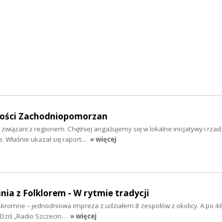
mości Zachodniopomorzan
 związani z regionem. Chętniej angażujemy się w lokalne inicjatywy i rzad
 Właśnie ukazał się raport…
» więcej
nia z Folklorem - W rytmie tradycji
ż skromne – jednodniowa impreza z udziałem 8 zespołów z okolicy. A po 46
 Dziś „Radio Szczecin…
» więcej