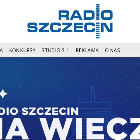
A
KONKURSY
STUDIO S-1
REKLAMA
O NAS