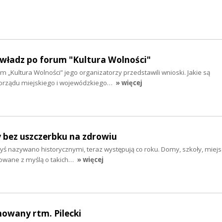
 władz po forum "Kultura Wolności"
m „Kultura Wolności” jego organizatorzy przedstawili wnioski. Jakie są
rządu miejskiego i wojewódzkiego…
» więcej
y bez uszczerbku na zdrowiu
dyś nazywano historycznymi, teraz występują co roku. Domy, szkoły, miej
dowane z myślą o takich…
» więcej
howany rtm. Pilecki