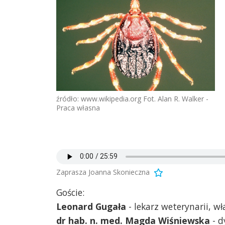
źródło: www.wikipedia.org Fot. Alan R. Walker -
Praca własna
Zaprasza Joanna Skonieczna
Goście:
Leonard Gugała
- lekarz weterynarii, wł
dr hab. n. med. Magda Wiśniewska
- d