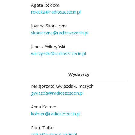
Agata Rokicka
rokicka@radioszczecin.pl
Joanna Skonieczna
skonieczna@radioszczecin.pl
Janusz Wilczyński
wilczynski@radioszczecin.pl
Wydawcy
Małgorzata Gwiazda-Elmerych
gwiazda@radioszczecin.pl
Anna Kolmer
kolmer@radioszczecin.pl
Piotr Tolko
tolko@radioszczecin.pl