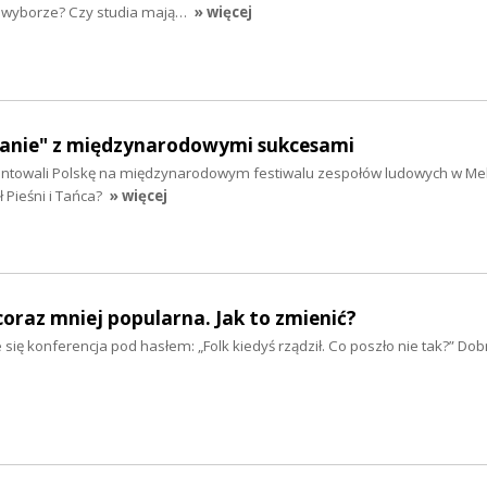
y wyborze? Czy studia mają…
» więcej
nianie" z międzynarodowymi sukcesami
entowali Polskę na międzynarodowym festiwalu zespołów ludowych w Me
 Pieśni i Tańca?
» więcej
raz mniej popularna. Jak to zmienić?
 się konferencja pod hasłem: „Folk kiedyś rządził. Co poszło nie tak?” Dob