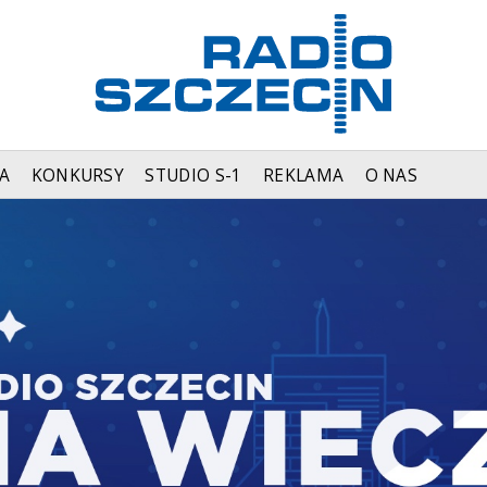
A
KONKURSY
STUDIO S-1
REKLAMA
O NAS