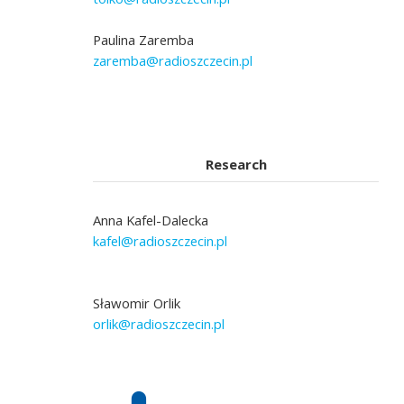
Paulina Zaremba
zaremba@radioszczecin.pl
Research
Anna Kafel-Dalecka
kafel@radioszczecin.pl
Sławomir Orlik
orlik@radioszczecin.pl