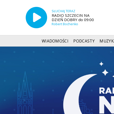
SŁUCHAJ TERAZ
RADIO SZCZECIN NA
DZIEŃ DOBRY do 09:00
Robert Bochenko
WIADOMOŚCI
PODCASTY
MUZYK