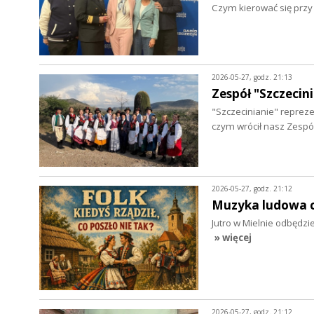
Czym kierować się prz
2026-05-27, godz. 21:13
Zespół "Szczeci
"Szczecinianie" reprez
czym wrócił nasz Zespół
2026-05-27, godz. 21:12
Muzyka ludowa co
Jutro w Mielnie odbędzie
» więcej
2026-05-27, godz. 21:12