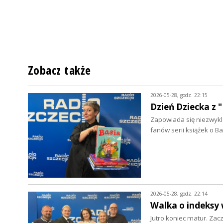
Zobacz także
2026-05-28, godz. 22:15
Dzień Dziecka z 
Zapowiada się niezwykle 
fanów serii książek o B
2026-05-28, godz. 22:14
Walka o indeksy
Jutro koniec matur. Zac