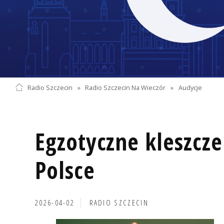
Radio Szczecin
»
Radio Szczecin Na Wieczór
»
Audycje
Egzotyczne kleszcze
Polsce
2026-04-02
RADIO SZCZECIN