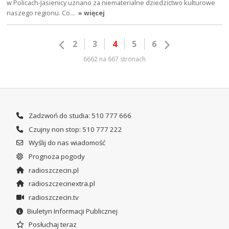
w Policach-Jasienicy uznano za niematerialne dziedzictwo kulturowe
naszego regionu. Co…
» więcej
2
3
4
5
6
6662 na 667 stronach
Zadzwoń do studia: 510 777 666
Czujny non stop: 510 777 222
Wyślij do nas wiadomość
Prognoza pogody
radioszczecin.pl
radioszczecinextra.pl
radioszczecin.tv
Biuletyn Informacji Publicznej
Posłuchaj teraz