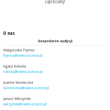
Zapraszamy!
O nas
Gospodarze audycji
Małgorzata Frymus
frymus@radioszczecin.pl
Agata Rokicka
rokicka@radioszczecin.pl
Joanna Skonieczna
skonieczna@radioszczecin.pl
Janusz Wilczyński
wilczynski@radioszczecin.pl