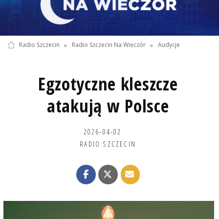
Radio Szczecin
»
Radio Szczecin Na Wieczór
»
Audycje
Egzotyczne kleszcze
atakują w Polsce
2026-04-02
RADIO SZCZECIN