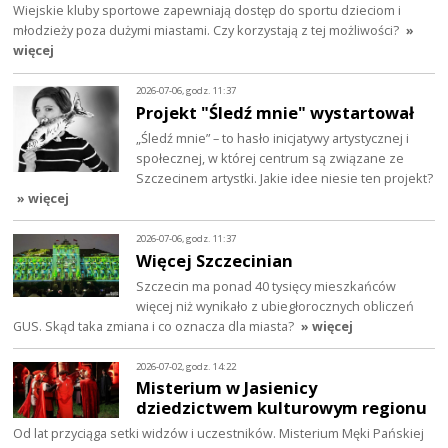
Wiejskie kluby sportowe zapewniają dostęp do sportu dzieciom i
młodzieży poza dużymi miastami. Czy korzystają z tej możliwości?
»
więcej
2026-07-06, godz. 11:37
Projekt "Śledź mnie" wystartował
„Śledź mnie” – to hasło inicjatywy artystycznej i
społecznej, w której centrum są związane ze
Szczecinem artystki. Jakie idee niesie ten projekt?
» więcej
2026-07-06, godz. 11:37
Więcej Szczecinian
Szczecin ma ponad 40 tysięcy mieszkańców
więcej niż wynikało z ubiegłorocznych obliczeń
GUS. Skąd taka zmiana i co oznacza dla miasta?
» więcej
2026-07-02, godz. 14:22
Misterium w Jasienicy
dziedzictwem kulturowym regionu
Od lat przyciąga setki widzów i uczestników. Misterium Męki Pańskiej