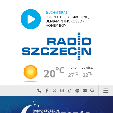
SŁUCHAJ TERAZ
PURPLE DISCO MACHINE,
BENJAMIN INGROSSO -
HONEY BOY
°C
jutro
pojutrze
20
°C
°C
27
22
Najlepiej po prostu do nas zadzwoń
Odwiedź nas na Facebook-u
Odwiedź nas na X
Odwiedź nas na Instagram-ie
Odwiedź nas na TikTok-u
Szukaj nas na Spotify
Wyślij do nas w
Szukaj