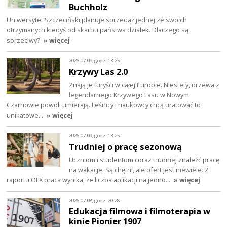
Buchholz
Uniwersytet Szczeciński planuje sprzedaż jednej ze swoich
otrzymanych kiedyś od skarbu państwa działek. Dlaczego są
sprzeciwy?
» więcej
2026-07-09, godz. 13:25
Krzywy Las 2.0
Znają je turyści w całej Europie. Niestety, drzewa z
legendarnego Krzywego Lasu w Nowym
Czarnowie powoli umierają. Leśnicy i naukowcy chcą uratować to
unikatowe…
» więcej
2026-07-09, godz. 13:25
Trudniej o pracę sezonową
Uczniom i studentom coraz trudniej znaleźć pracę
na wakacje. Są chętni, ale ofert jest niewiele. Z
raportu OLX praca wynika, że liczba aplikacji na jedno…
» więcej
2026-07-08, godz. 20:28
Edukacja filmowa i filmoterapia w
kinie Pionier 1907