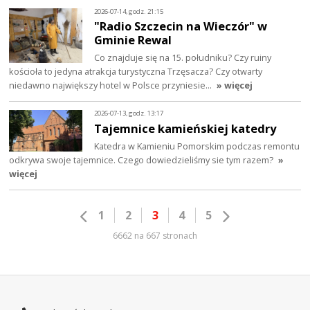
2026-07-14, godz. 21:15
"Radio Szczecin na Wieczór" w
Gminie Rewal
Co znajduje się na 15. południku? Czy ruiny
kościoła to jedyna atrakcja turystyczna Trzęsacza? Czy otwarty
niedawno największy hotel w Polsce przyniesie…
» więcej
2026-07-13, godz. 13:17
Tajemnice kamieńskiej katedry
Katedra w Kamieniu Pomorskim podczas remontu
odkrywa swoje tajemnice. Czego dowiedzieliśmy sie tym razem?
»
więcej
1
2
3
4
5
6662 na 667 stronach