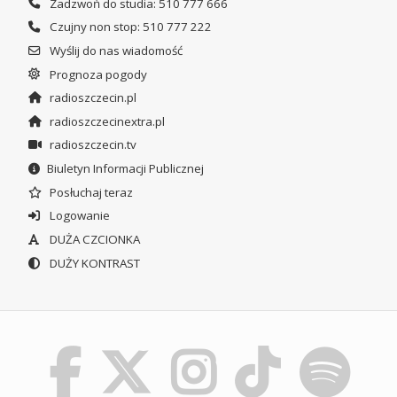
Zadzwoń do studia: 510 777 666
Czujny non stop: 510 777 222
Wyślij do nas wiadomość
Prognoza pogody
radioszczecin.pl
radioszczecinextra.pl
radioszczecin.tv
Biuletyn Informacji Publicznej
Posłuchaj teraz
Logowanie
DUŻA CZCIONKA
DUŻY KONTRAST