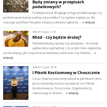
Będą zmiany w przepisach
podatkowych?
Podwyższenie drugiego progu podatkowego czy
podniesienie kwoty wolnej od podatku? Co będzie najlepsze dla
naszego portfela? Na jakie zmiany czekamy najbardz…
» więcej
2026-07-16, godz. 12:01
Miód - czy będzie drożej?
Wielokwiatowy, lipowy czy akacjowy – te miody
wybieramy najchętniej. Czy w tym roku zapłacimy
za nie więcej, jak rozpoznać prawdziwy miód oraz czy chętnie…
»
więcej
2026-07-17, godz. 08:36
I Piknik Kostiumowy w Choszcznie
Coraz chętniej bierzemy udział w piknikach retro.
Już w niedzielę można się wybrać na I Piknik
Kostiumowy w Choszcznie. Organizatorzy
zapraszają w okolice…
» więcej