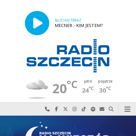
SŁUCHAJ TERAZ
MECNER - KIM JESTEM?
°C
jutro
pojutrze
20
°C
°C
24
30
Najlepiej po prostu do nas zadzwoń
Odwiedź nas na Facebook-u
Odwiedź nas na X
Odwiedź nas na Instagram-ie
Odwiedź nas na TikTok-u
Szukaj nas na Spotify
Wyślij do nas w
Szukaj