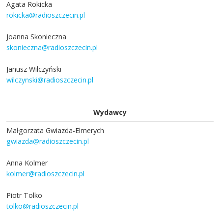
Agata Rokicka
rokicka@radioszczecin.pl
Joanna Skonieczna
skonieczna@radioszczecin.pl
Janusz Wilczyński
wilczynski@radioszczecin.pl
Wydawcy
Małgorzata Gwiazda-Elmerych
gwiazda@radioszczecin.pl
Anna Kolmer
kolmer@radioszczecin.pl
Piotr Tolko
tolko@radioszczecin.pl