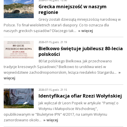
2026-07-16, godz. 12:00
Grecka mniejszość w naszym
regionie
Grecy zostali dziesiątą mniejszością narodową w
Polsce. To finał wieloletnich starań diaspory. Co to oznacza dla
naszych greckich sąsiadów? Dlaczego tak…
» więcej
2026-07-15, godz. 21:19
Bielkowo świętuje jubileusz 80-lecia
polskości
80 lat polskiego Bielkowa. Jak przechowano
tradycje kresowych Sąsiadowic? Bielkowo to urokliwa wieś w
województwie zachodniopomorskim, leżąca niedaleko Stargardu…
»
więcej
2026-07-15, godz. 21:15
Identyfikacja ofiar Rzezi Wołyńskiej
Jak wyliczał dr Leon Popek w artykule "Pamięć o
Wołyniu i Małopolsce Wschodniej",
opublikowanym w "Biuletynie IPN" 4/2017, na samym Wołyniu
zamordowano około…
» więcej