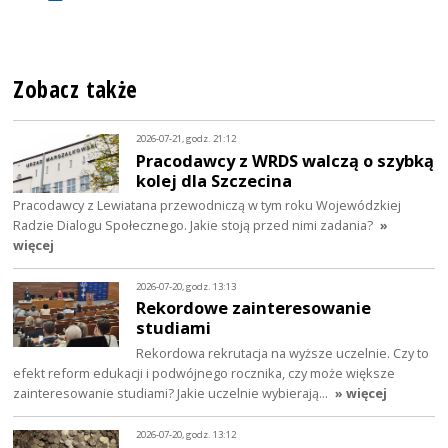
Zobacz także
2026-07-21, godz. 21:12
Pracodawcy z WRDS walczą o szybką
kolej dla Szczecina
Pracodawcy z Lewiatana przewodniczą w tym roku Wojewódzkiej
Radzie Dialogu Społecznego. Jakie stoją przed nimi zadania?
»
więcej
2026-07-20, godz. 13:13
Rekordowe zainteresowanie
studiami
Rekordowa rekrutacja na wyższe uczelnie. Czy to
efekt reform edukacji i podwójnego rocznika, czy może większe
zainteresowanie studiami? Jakie uczelnie wybierają…
» więcej
2026-07-20, godz. 13:12