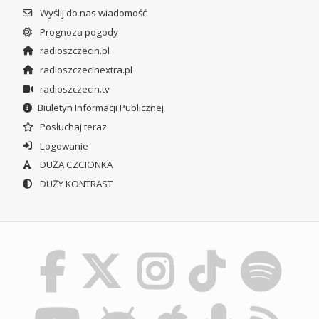
Wyślij do nas wiadomość
Prognoza pogody
radioszczecin.pl
radioszczecinextra.pl
radioszczecin.tv
Biuletyn Informacji Publicznej
Posłuchaj teraz
Logowanie
DUŻA CZCIONKA
DUŻY KONTRAST