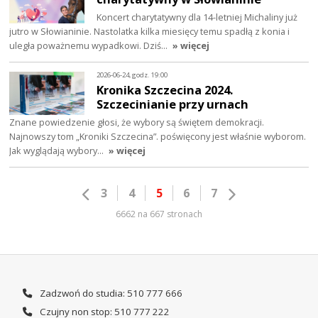
Koncert charytatywny dla 14-letniej Michaliny już
jutro w Słowianinie. Nastolatka kilka miesięcy temu spadłą z konia i
uległa poważnemu wypadkowi. Dziś…
» więcej
2026-06-24, godz. 19:00
Kronika Szczecina 2024.
Szczecinianie przy urnach
Znane powiedzenie głosi, że wybory są świętem demokracji.
Najnowszy tom „Kroniki Szczecina”. poświęcony jest właśnie wyborom.
Jak wyglądają wybory…
» więcej
3
4
5
6
7
6662 na 667 stronach
Zadzwoń do studia: 510 777 666
Czujny non stop: 510 777 222