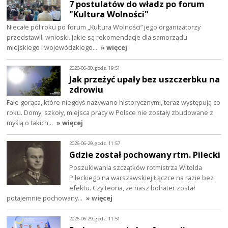
7 postulatów do władz po forum
"Kultura Wolności"
Niecałe pół roku po forum „Kultura Wolności” jego organizatorzy
przedstawili wnioski. Jakie są rekomendacje dla samorządu
miejskiego i wojewódzkiego…
» więcej
2026-06-30, godz. 19:51
Jak przeżyć upały bez uszczerbku na
zdrowiu
Fale gorąca, które niegdyś nazywano historycznymi, teraz występują co
roku. Domy, szkoły, miejsca pracy w Polsce nie zostały zbudowane z
myślą o takich…
» więcej
2026-06-29, godz. 11:57
Gdzie został pochowany rtm. Pilecki
Poszukiwania szczątków rotmistrza Witolda
Pileckiego na warszawskiej Łączce na razie bez
efektu. Czy teoria, że nasz bohater został
potajemnie pochowany…
» więcej
2026-06-29, godz. 11:51