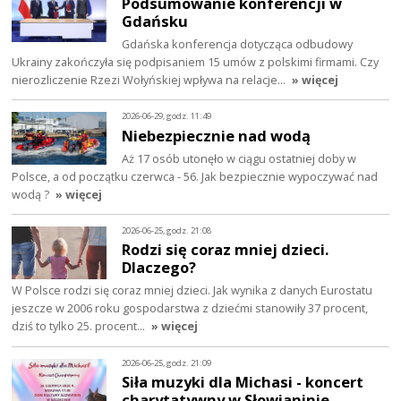
Podsumowanie konferencji w
Gdańsku
Gdańska konferencja dotycząca odbudowy
Ukrainy zakończyła się podpisaniem 15 umów z polskimi firmami. Czy
nierozliczenie Rzezi Wołyńskiej wpływa na relacje…
» więcej
2026-06-29, godz. 11:49
Niebezpiecznie nad wodą
Aż 17 osób utonęło w ciągu ostatniej doby w
Polsce, a od początku czerwca - 56. Jak bezpiecznie wypoczywać nad
wodą ?
» więcej
2026-06-25, godz. 21:08
Rodzi się coraz mniej dzieci.
Dlaczego?
W Polsce rodzi się coraz mniej dzieci. Jak wynika z danych Eurostatu
jeszcze w 2006 roku gospodarstwa z dziećmi stanowiły 37 procent,
dziś to tylko 25. procent…
» więcej
2026-06-25, godz. 21:09
Siła muzyki dla Michasi - koncert
charytatywny w Słowianinie