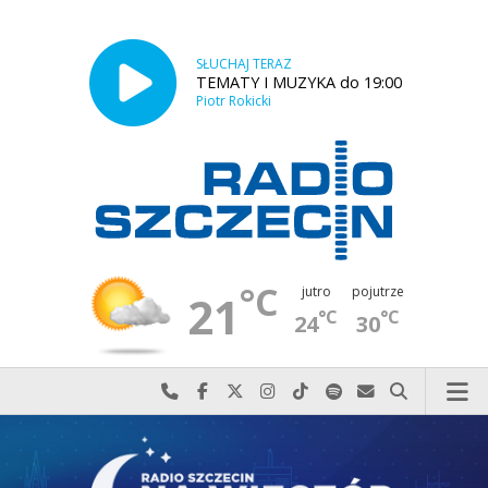
SŁUCHAJ TERAZ
TEMATY I MUZYKA do 19:00
Piotr Rokicki
°C
jutro
pojutrze
21
°C
°C
24
30
Najlepiej po prostu do nas zadzwoń
Odwiedź nas na Facebook-u
Odwiedź nas na X
Odwiedź nas na Instagram-ie
Odwiedź nas na TikTok-u
Szukaj nas na Spotify
Wyślij do nas w
Szukaj