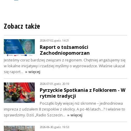
Zobacz także
2026-07-02, godz. 14:21
Raport o tożsamości
Zachodniopomorzan
Jesteśmy coraz bardziej związani z regionem. Chętniej angażujemy się
w lokalne inicjatywy i rzadziej myślimy o wyprowadzce. Właśnie ukazał
się raport…
» więcej
2026-07-01, godz. 20:19
Pyrzyckie Spotkania z Folklorem - W
rytmie tradycji
Początki były więcej niż skromne – jednodniowa
impreza z udziałem 8 zespołów z okolicy. A po 46 latach…? I właśnie to
sprawdzimy. Dziś „Radio Szczecin…
» więcej
2026-06-30, godz. 19:53