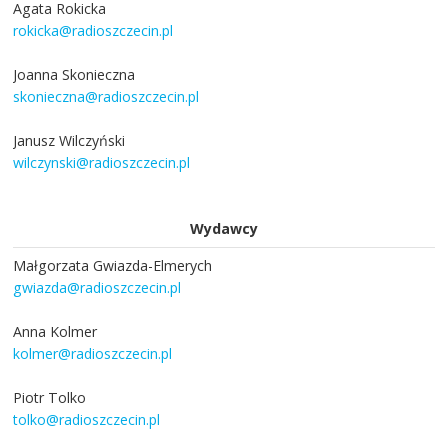
Agata Rokicka
rokicka@radioszczecin.pl
Joanna Skonieczna
skonieczna@radioszczecin.pl
Janusz Wilczyński
wilczynski@radioszczecin.pl
Wydawcy
Małgorzata Gwiazda-Elmerych
gwiazda@radioszczecin.pl
Anna Kolmer
kolmer@radioszczecin.pl
Piotr Tolko
tolko@radioszczecin.pl