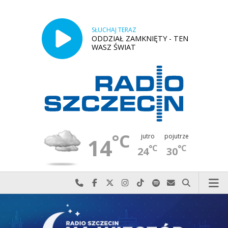
SŁUCHAJ TERAZ
ODDZIAŁ ZAMKNIĘTY - TEN
WASZ ŚWIAT
°C
jutro
pojutrze
14
°C
°C
24
30
Najlepiej po prostu do nas zadzwoń
Odwiedź nas na Facebook-u
Odwiedź nas na X
Odwiedź nas na Instagram-ie
Odwiedź nas na TikTok-u
Szukaj nas na Spotify
Wyślij do nas w
Szukaj