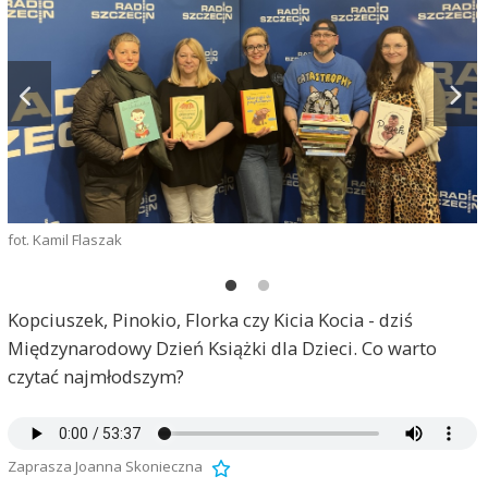
fot. Kamil Flaszak
ź
Kopciuszek, Pinokio, Florka czy Kicia Kocia - dziś
Międzynarodowy Dzień Książki dla Dzieci. Co warto
czytać najmłodszym?
Zaprasza Joanna Skonieczna