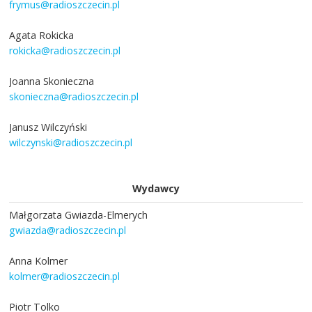
frymus@radioszczecin.pl
Agata Rokicka
rokicka@radioszczecin.pl
Joanna Skonieczna
skonieczna@radioszczecin.pl
Janusz Wilczyński
wilczynski@radioszczecin.pl
Wydawcy
Małgorzata Gwiazda-Elmerych
gwiazda@radioszczecin.pl
Anna Kolmer
kolmer@radioszczecin.pl
Piotr Tolko