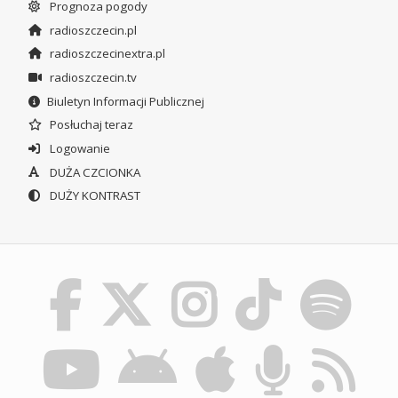
Prognoza pogody
radioszczecin.pl
radioszczecinextra.pl
radioszczecin.tv
Biuletyn Informacji Publicznej
Posłuchaj teraz
Logowanie
DUŻA CZCIONKA
DUŻY KONTRAST