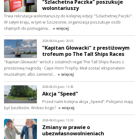
"Szlachetna Paczka" poszukuje
wolontariuszy
Trwa rekrutacja wolontariuszy do kolejnej edycji "Szlachetnej Paczki".
W całym kraju, w tym w Szczecinie, organizacja poszukuje osób
chętnych do pomagania…
» więcej
2026-08-04, godz. 20:03
"Kapitan Głowacki" z prestiżowym
trofeum po The Tall Ships Races
"Kapitan Głowacki" wrócił z ostatnich regat The Tall Ships Races z
prestiżową nagrodą - Cape Horn Trophy. Miał zostać eksponatem
muzealnym, albo zamienić…
» więcej
2026-08-03, godz. 13:38
Akcja "Speed"
Przed nami kolejna akcja „Speed”. Policjanci mają
być bezlitośni. Wobec kogo?
» więcej
2026-08-03, godz. 13:33
Zmiany w prawie o
ubezwłasnowolnieniach