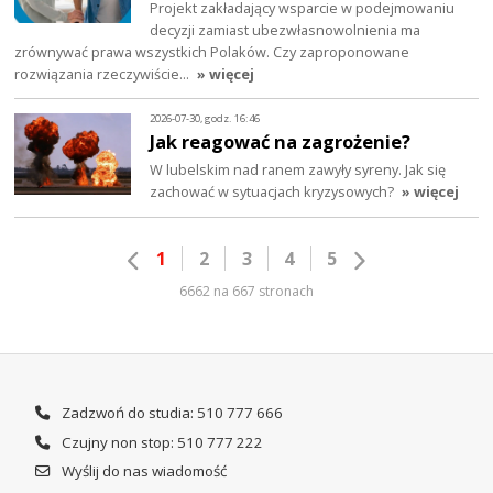
Projekt zakładający wsparcie w podejmowaniu
decyzji zamiast ubezwłasnowolnienia ma
zrównywać prawa wszystkich Polaków. Czy zaproponowane
rozwiązania rzeczywiście…
» więcej
2026-07-30, godz. 16:46
Jak reagować na zagrożenie?
W lubelskim nad ranem zawyły syreny. Jak się
zachować w sytuacjach kryzysowych?
» więcej
1
2
3
4
5
6662 na 667 stronach
Zadzwoń do studia: 510 777 666
Czujny non stop: 510 777 222
Wyślij do nas wiadomość