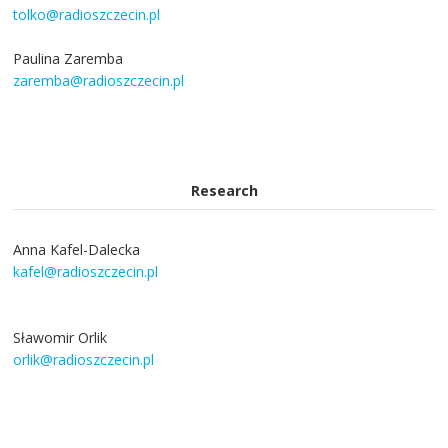
tolko@radioszczecin.pl
Paulina Zaremba
zaremba@radioszczecin.pl
Research
Anna Kafel-Dalecka
kafel@radioszczecin.pl
Sławomir Orlik
orlik@radioszczecin.pl