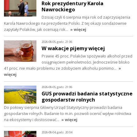
Rok prezydentury Karola
Nawrockiego
Dzisiaj czyli 6 sierpnia mija rok od zaprzysiężenia
Karola Nawrockiego na prezydenta Polski. Z tej okazji sondażownie
zapytały Polaków, jak oceniają rok…
» więcej
2026-08-05, godz. 21:06
W wakacje pijemy więcej
Prawie 45 proc. Polaków spożywało alkohol przed
osiągnięciem pełnoletności. Jednocześnie blisko
41 proc. nie miało problemu ze zdobyciem alkoholu pomimo…
»
więcej
2026-08-05, godz. 21:06
GUS prowadzi badania statystyczne
gospodarstw rolnych
Do połowy sierpnia Główny Urząd Statystyczny prowadzi badania
gospodarstw rolnych. Badanie to m.in. pozwoli ocenić wpływ rolnictwa
na ekosystemy i dostosować…
» więcej
2026-08-04, godz. 20:04