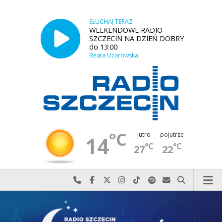
SŁUCHAJ TERAZ
WEEKENDOWE RADIO
SZCZECIN NA DZIEŃ DOBRY
do 13:00
Beata Użarowska
°C
jutro
pojutrze
14
°C
°C
27
22
Najlepiej po prostu do nas zadzwoń
Odwiedź nas na Facebook-u
Odwiedź nas na X
Odwiedź nas na Instagram-ie
Odwiedź nas na TikTok-u
Szukaj nas na Spotify
Wyślij do nas w
Szukaj