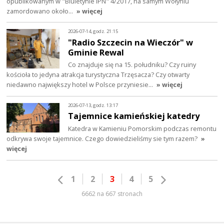
opublikowanym w "Biuletynie IPN" 4/2017, na samym Wołyniu
zamordowano około…
» więcej
2026-07-14, godz. 21:15
"Radio Szczecin na Wieczór" w
Gminie Rewal
Co znajduje się na 15. południku? Czy ruiny
kościoła to jedyna atrakcja turystyczna Trzęsacza? Czy otwarty
niedawno największy hotel w Polsce przyniesie…
» więcej
2026-07-13, godz. 13:17
Tajemnice kamieńskiej katedry
Katedra w Kamieniu Pomorskim podczas remontu
odkrywa swoje tajemnice. Czego dowiedzieliśmy sie tym razem?
»
więcej
1
2
3
4
5
6662 na 667 stronach