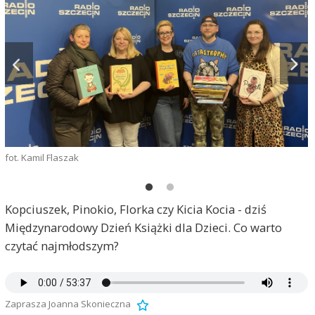
fot. Kamil Flaszak
ź
Kopciuszek, Pinokio, Florka czy Kicia Kocia - dziś
Międzynarodowy Dzień Książki dla Dzieci. Co warto
czytać najmłodszym?
Zaprasza Joanna Skonieczna