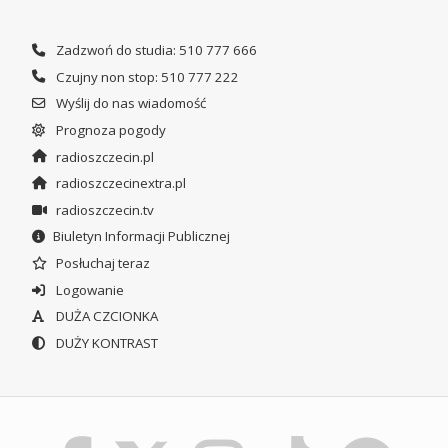
Zadzwoń do studia: 510 777 666
Czujny non stop: 510 777 222
Wyślij do nas wiadomość
Prognoza pogody
radioszczecin.pl
radioszczecinextra.pl
radioszczecin.tv
Biuletyn Informacji Publicznej
Posłuchaj teraz
Logowanie
DUŻA CZCIONKA
DUŻY KONTRAST