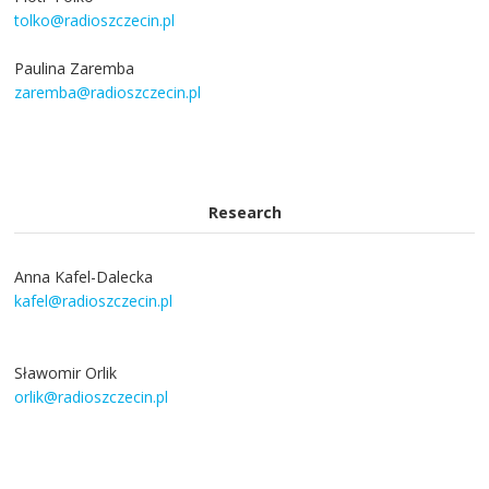
tolko@radioszczecin.pl
Paulina Zaremba
zaremba@radioszczecin.pl
Research
Anna Kafel-Dalecka
kafel@radioszczecin.pl
Sławomir Orlik
orlik@radioszczecin.pl