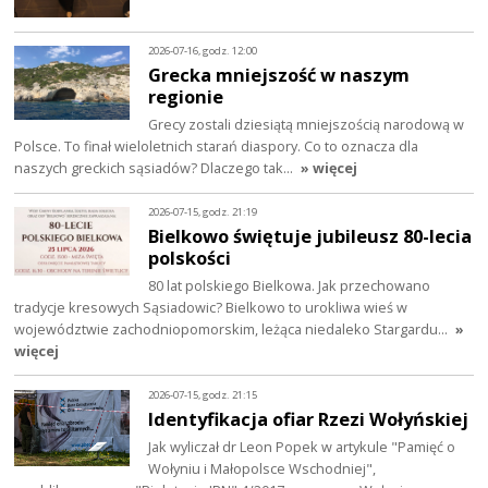
2026-07-16, godz. 12:00
Grecka mniejszość w naszym
regionie
Grecy zostali dziesiątą mniejszością narodową w
Polsce. To finał wieloletnich starań diaspory. Co to oznacza dla
naszych greckich sąsiadów? Dlaczego tak…
» więcej
2026-07-15, godz. 21:19
Bielkowo świętuje jubileusz 80-lecia
polskości
80 lat polskiego Bielkowa. Jak przechowano
tradycje kresowych Sąsiadowic? Bielkowo to urokliwa wieś w
województwie zachodniopomorskim, leżąca niedaleko Stargardu…
»
więcej
2026-07-15, godz. 21:15
Identyfikacja ofiar Rzezi Wołyńskiej
Jak wyliczał dr Leon Popek w artykule "Pamięć o
Wołyniu i Małopolsce Wschodniej",