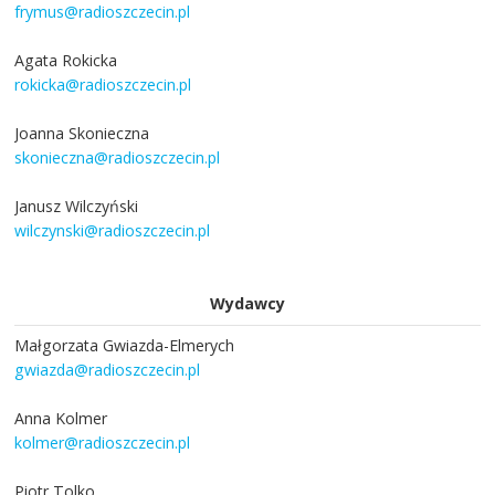
frymus@radioszczecin.pl
Agata Rokicka
rokicka@radioszczecin.pl
Joanna Skonieczna
skonieczna@radioszczecin.pl
Janusz Wilczyński
wilczynski@radioszczecin.pl
Wydawcy
Małgorzata Gwiazda-Elmerych
gwiazda@radioszczecin.pl
Anna Kolmer
kolmer@radioszczecin.pl
Piotr Tolko