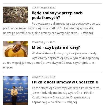
2026-07-20, godz. 13:12
Będą zmiany w przepisach
podatkowych?
Podwyższenie drugiego progu podatkowego czy
podniesienie kwoty wolnej od podatku? Co będzie najlepsze dla
naszego portfela? Na jakie zmiany czekamy najbardz…
» więcej
2026-07-16, godz. 12:01
Miód - czy będzie drożej?
Wielokwiatowy, lipowy czy akacjowy – te miody
wybieramy najchętniej. Czy w tym roku zapłacimy
za nie więcej, jak rozpoznać prawdziwy miód oraz czy chętnie…
»
więcej
2026-07-17, godz. 08:36
I Piknik Kostiumowy w Choszcznie
Coraz chętniej bierzemy udział w piknikach retro.
Już w niedzielę można się wybrać na I Piknik
Kostiumowy w Choszcznie. Organizatorzy
zapraszają w okolice…
» więcej