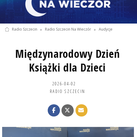
Radio Szczecin
»
Radio Szczecin Na Wieczór
»
Audycje
Międzynarodowy Dzień
Książki dla Dzieci
2026-04-02
RADIO SZCZECIN