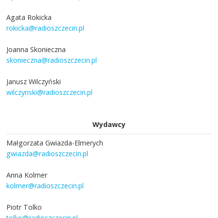
Agata Rokicka
rokicka@radioszczecin.pl
Joanna Skonieczna
skonieczna@radioszczecin.pl
Janusz Wilczyński
wilczynski@radioszczecin.pl
Wydawcy
Małgorzata Gwiazda-Elmerych
gwiazda@radioszczecin.pl
Anna Kolmer
kolmer@radioszczecin.pl
Piotr Tolko
tolko@radioszczecin.pl