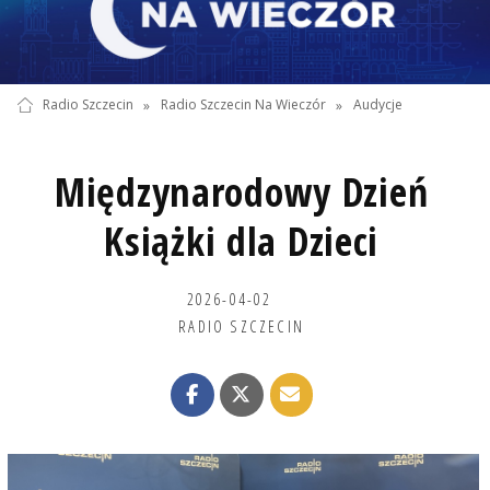
Radio Szczecin
»
Radio Szczecin Na Wieczór
»
Audycje
Międzynarodowy Dzień
Książki dla Dzieci
2026-04-02
RADIO SZCZECIN