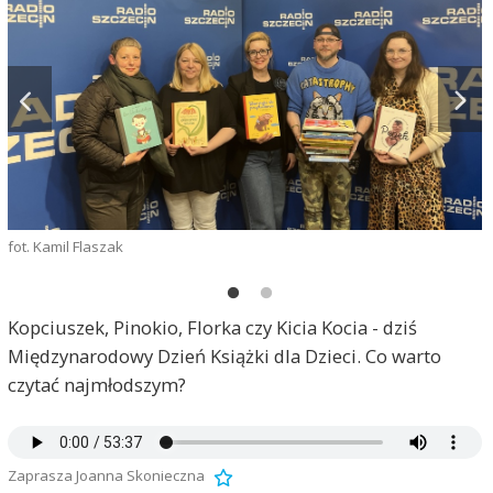
fot. Kamil Flaszak
ź
Kopciuszek, Pinokio, Florka czy Kicia Kocia - dziś
Międzynarodowy Dzień Książki dla Dzieci. Co warto
czytać najmłodszym?
Zaprasza Joanna Skonieczna