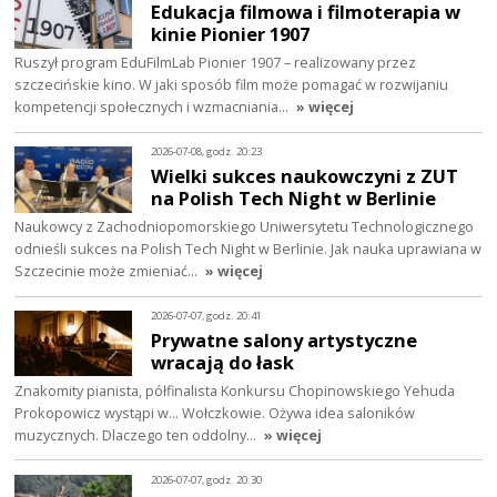
Edukacja filmowa i filmoterapia w
kinie Pionier 1907
Ruszył program EduFilmLab Pionier 1907 – realizowany przez
szczecińskie kino. W jaki sposób film może pomagać w rozwijaniu
kompetencji społecznych i wzmacniania…
» więcej
2026-07-08, godz. 20:23
Wielki sukces naukowczyni z ZUT
na Polish Tech Night w Berlinie
Naukowcy z Zachodniopomorskiego Uniwersytetu Technologicznego
odnieśli sukces na Polish Tech Night w Berlinie. Jak nauka uprawiana w
Szczecinie może zmieniać…
» więcej
2026-07-07, godz. 20:41
Prywatne salony artystyczne
wracają do łask
Znakomity pianista, półfinalista Konkursu Chopinowskiego Yehuda
Prokopowicz wystąpi w… Wołczkowie. Ożywa idea saloników
muzycznych. Dlaczego ten oddolny…
» więcej
2026-07-07, godz. 20:30