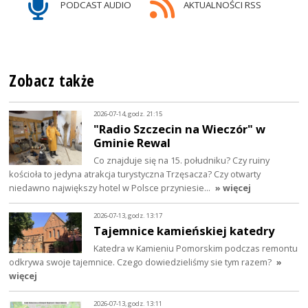
PODCAST AUDIO
AKTUALNOŚCI RSS
Zobacz także
2026-07-14, godz. 21:15
"Radio Szczecin na Wieczór" w
Gminie Rewal
Co znajduje się na 15. południku? Czy ruiny
kościoła to jedyna atrakcja turystyczna Trzęsacza? Czy otwarty
niedawno największy hotel w Polsce przyniesie…
» więcej
2026-07-13, godz. 13:17
Tajemnice kamieńskiej katedry
Katedra w Kamieniu Pomorskim podczas remontu
odkrywa swoje tajemnice. Czego dowiedzieliśmy sie tym razem?
»
więcej
2026-07-13, godz. 13:11