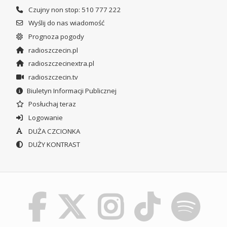
Czujny non stop: 510 777 222
Wyślij do nas wiadomość
Prognoza pogody
radioszczecin.pl
radioszczecinextra.pl
radioszczecin.tv
Biuletyn Informacji Publicznej
Posłuchaj teraz
Logowanie
DUŻA CZCIONKA
DUŻY KONTRAST