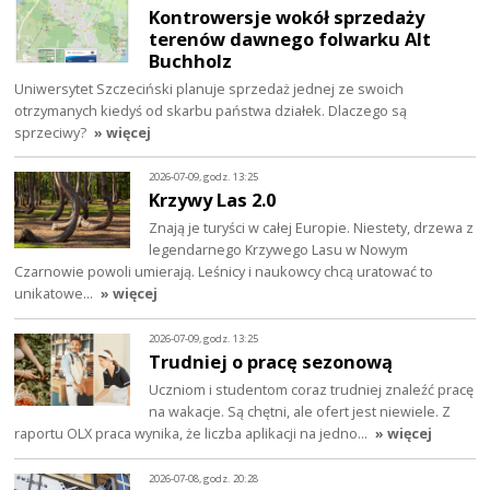
Kontrowersje wokół sprzedaży
terenów dawnego folwarku Alt
Buchholz
Uniwersytet Szczeciński planuje sprzedaż jednej ze swoich
otrzymanych kiedyś od skarbu państwa działek. Dlaczego są
sprzeciwy?
» więcej
2026-07-09, godz. 13:25
Krzywy Las 2.0
Znają je turyści w całej Europie. Niestety, drzewa z
legendarnego Krzywego Lasu w Nowym
Czarnowie powoli umierają. Leśnicy i naukowcy chcą uratować to
unikatowe…
» więcej
2026-07-09, godz. 13:25
Trudniej o pracę sezonową
Uczniom i studentom coraz trudniej znaleźć pracę
na wakacje. Są chętni, ale ofert jest niewiele. Z
raportu OLX praca wynika, że liczba aplikacji na jedno…
» więcej
2026-07-08, godz. 20:28