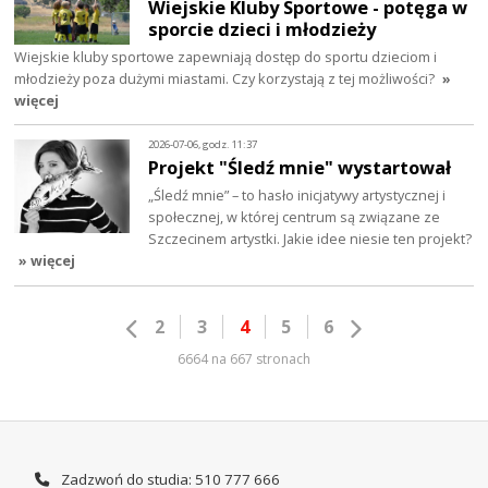
Wiejskie Kluby Sportowe - potęga w
sporcie dzieci i młodzieży
Wiejskie kluby sportowe zapewniają dostęp do sportu dzieciom i
młodzieży poza dużymi miastami. Czy korzystają z tej możliwości?
»
więcej
2026-07-06, godz. 11:37
Projekt "Śledź mnie" wystartował
„Śledź mnie” – to hasło inicjatywy artystycznej i
społecznej, w której centrum są związane ze
Szczecinem artystki. Jakie idee niesie ten projekt?
» więcej
2
3
4
5
6
6664 na 667 stronach
Zadzwoń do studia: 510 777 666