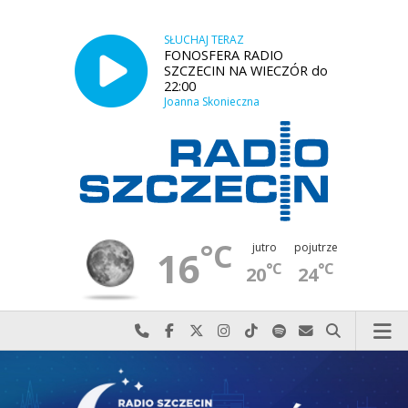
SŁUCHAJ TERAZ
FONOSFERA RADIO
SZCZECIN NA WIECZÓR do
22:00
Joanna Skonieczna
°C
jutro
pojutrze
16
°C
°C
20
24
Najlepiej po prostu do nas zadzwoń
Odwiedź nas na Facebook-u
Odwiedź nas na X
Odwiedź nas na Instagram-ie
Odwiedź nas na TikTok-u
Szukaj nas na Spotify
Wyślij do nas w
Szukaj