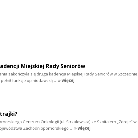
dencji Miejskiej Rady Seniorów
łania zakończyła się druga kadencja Miejskiej Rady Seniorów w Szczecinie
 pełnił funkcje opiniodawczą…
» więcej
trajki?
morskiego Centrum Onkologii (ul. Strzałowska) ze Szpitalem „Zdroje” w 
Województwa Zachodniopomorskiego…
» więcej