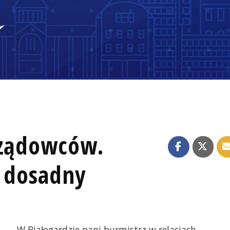
rządowców.
j dosadny
W Białogardzie pani burmistrz w relacjach