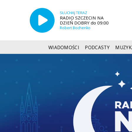
SŁUCHAJ TERAZ
RADIO SZCZECIN NA
DZIEŃ DOBRY do 09:00
Robert Bochenko
WIADOMOŚCI
PODCASTY
MUZYK