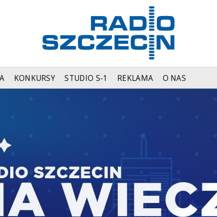
A
KONKURSY
STUDIO S-1
REKLAMA
O NAS