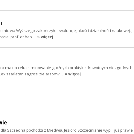
i
kolnictwa Wyższego zakończyło ewaluację jakości działalności naukowej. J
oście: prof. dr hab…
» więcej
tóra ma na celu eliminowanie groźnych praktyk zdrowotnych niezgodnych 
ex szarlatan zagrozi zielarzom?…
» więcej
wie
la Szczecina pochodzi z Miedwia. Jezioro Szczecinianie wypili już prawie