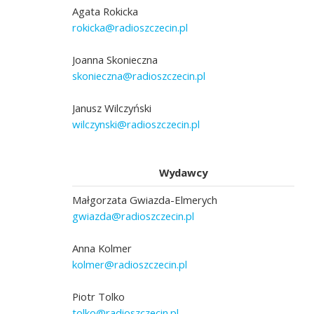
Agata Rokicka
rokicka@radioszczecin.pl
Joanna Skonieczna
skonieczna@radioszczecin.pl
Janusz Wilczyński
wilczynski@radioszczecin.pl
Wydawcy
Małgorzata Gwiazda-Elmerych
gwiazda@radioszczecin.pl
Anna Kolmer
kolmer@radioszczecin.pl
Piotr Tolko
tolko@radioszczecin.pl