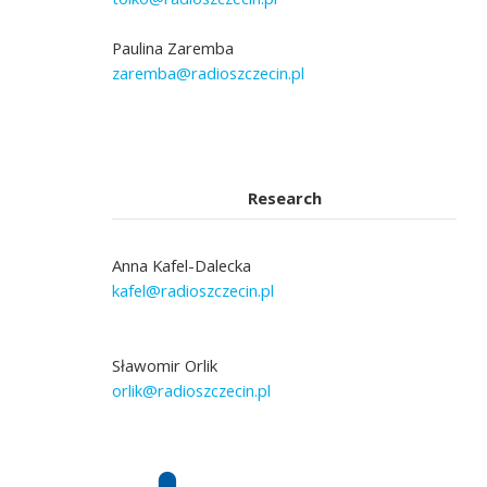
Paulina Zaremba
zaremba@radioszczecin.pl
Research
Anna Kafel-Dalecka
kafel@radioszczecin.pl
Sławomir Orlik
orlik@radioszczecin.pl