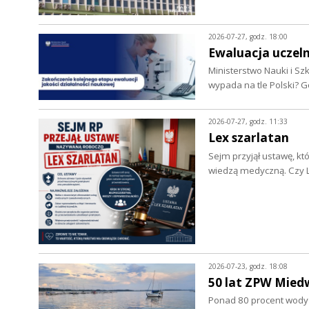
2026-07-27, godz. 18:00
Ewaluacja uczeln
Ministerstwo Nauki i Sz
wypada na tle Polski? G
2026-07-27, godz. 11:33
Lex szarlatan
Sejm przyjął ustawę, k
wiedzą medyczną. Czy L
2026-07-23, godz. 18:08
50 lat ZPW Mied
Ponad 80 procent wody d