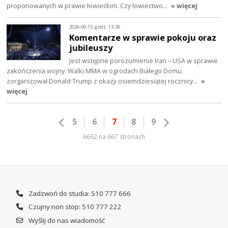
proponowanych w prawie łowieckim. Czy łowiectwo…
» więcej
2026-06-15, godz. 13:28
Komentarze w sprawie pokoju oraz
jubileuszy
Jest wstępne porozumienie Iran – USA w sprawie
zakończenia wojny. Walki MMA w ogrodach Białego Domu
zorganizował Donald Trump z okazji osiemdziesiątej rocznicy…
»
więcej
5
6
7
8
9
6662 na 667 stronach
Zadzwoń do studia: 510 777 666
Czujny non stop: 510 777 222
Wyślij do nas wiadomość