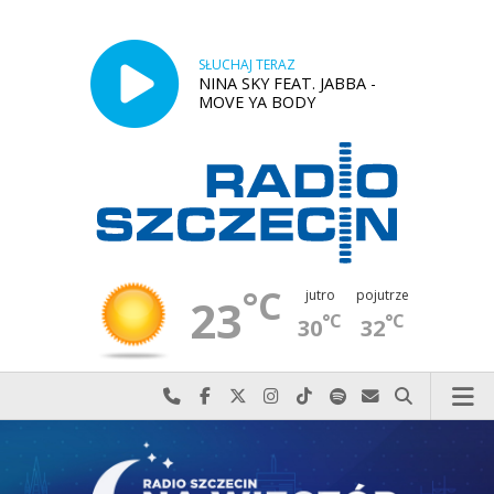
SŁUCHAJ TERAZ
NINA SKY FEAT. JABBA -
MOVE YA BODY
°C
jutro
pojutrze
23
°C
°C
30
32
Najlepiej po prostu do nas zadzwoń
Odwiedź nas na Facebook-u
Odwiedź nas na X
Odwiedź nas na Instagram-ie
Odwiedź nas na TikTok-u
Szukaj nas na Spotify
Wyślij do nas w
Szukaj