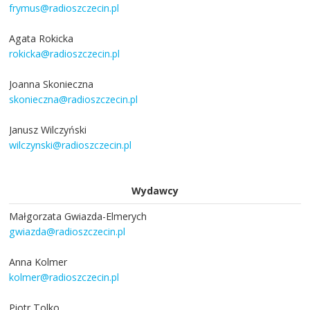
frymus@radioszczecin.pl
Agata Rokicka
rokicka@radioszczecin.pl
Joanna Skonieczna
skonieczna@radioszczecin.pl
Janusz Wilczyński
wilczynski@radioszczecin.pl
Wydawcy
Małgorzata Gwiazda-Elmerych
gwiazda@radioszczecin.pl
Anna Kolmer
kolmer@radioszczecin.pl
Piotr Tolko