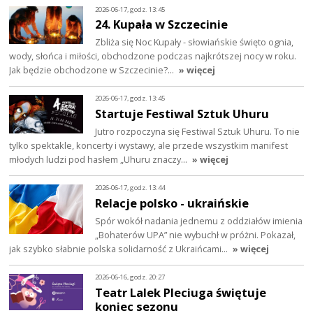
2026-06-17, godz. 13:45
24. Kupała w Szczecinie
Zbliża się Noc Kupały - słowiańskie święto ognia,
wody, słońca i miłości, obchodzone podczas najkrótszej nocy w roku.
Jak będzie obchodzone w Szczecinie?…
» więcej
2026-06-17, godz. 13:45
Startuje Festiwal Sztuk Uhuru
Jutro rozpoczyna się Festiwal Sztuk Uhuru. To nie
tylko spektakle, koncerty i wystawy, ale przede wszystkim manifest
młodych ludzi pod hasłem „Uhuru znaczy…
» więcej
2026-06-17, godz. 13:44
Relacje polsko - ukraińskie
Spór wokół nadania jednemu z oddziałów imienia
„Bohaterów UPA” nie wybuchł w próżni. Pokazał,
jak szybko słabnie polska solidarność z Ukraińcami…
» więcej
2026-06-16, godz. 20:27
Teatr Lalek Pleciuga świętuje
koniec sezonu