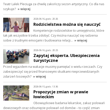
Teatr Lalek Pleciuga za chwilę zakończy sezon artystyczny. Co dla nas
szykuje?
» więcej
2026-06-16, godz. 20:26
Rodzicielstwa można się nauczyć
Kompetencje rodzicielskie to umiejętności, które
tak jak wszystkie trzeba zdobyć. Czy można nauczyć się radzenia
sobie z trudnymi emocjami i budowania relacji…
» więcej
2026-06-16, godz. 20:25
Zapytaj eksperta. Ubezpieczenia
turystyczne
Przed wyjazdem na wakacje musimy pamiętać o wielu rzeczach. Czy
zabezpieczyć się przed finansowymi skutkami nieprzewidzianych
zdarzeń losowych?
» więcej
2026-06-15, godz. 13:36
Propozycje zmian w prawie
łowieckim
Obowiązkowe badania lekarskie, zakaz polowań
dewizowych oraz odsunięcie polowań od domów – to część zmian