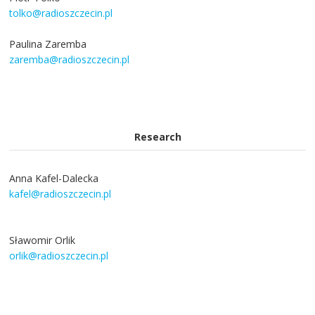
tolko@radioszczecin.pl
Paulina Zaremba
zaremba@radioszczecin.pl
Research
Anna Kafel-Dalecka
kafel@radioszczecin.pl
Sławomir Orlik
orlik@radioszczecin.pl