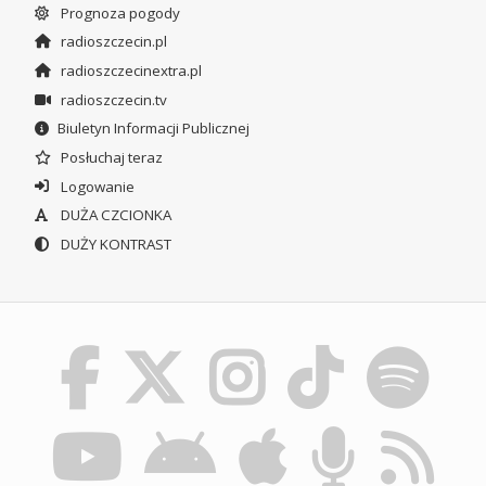
Prognoza pogody
radioszczecin.pl
radioszczecinextra.pl
radioszczecin.tv
Biuletyn Informacji Publicznej
Posłuchaj teraz
Logowanie
DUŻA CZCIONKA
DUŻY KONTRAST