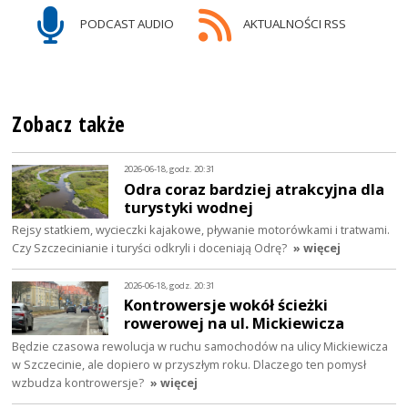
PODCAST AUDIO
AKTUALNOŚCI RSS
Zobacz także
2026-06-18, godz. 20:31
Odra coraz bardziej atrakcyjna dla
turystyki wodnej
Rejsy statkiem, wycieczki kajakowe, pływanie motorówkami i tratwami.
Czy Szczecinianie i turyści odkryli i doceniają Odrę?
» więcej
2026-06-18, godz. 20:31
Kontrowersje wokół ścieżki
rowerowej na ul. Mickiewicza
Będzie czasowa rewolucja w ruchu samochodów na ulicy Mickiewicza
w Szczecinie, ale dopiero w przyszłym roku. Dlaczego ten pomysł
wzbudza kontrowersje?
» więcej