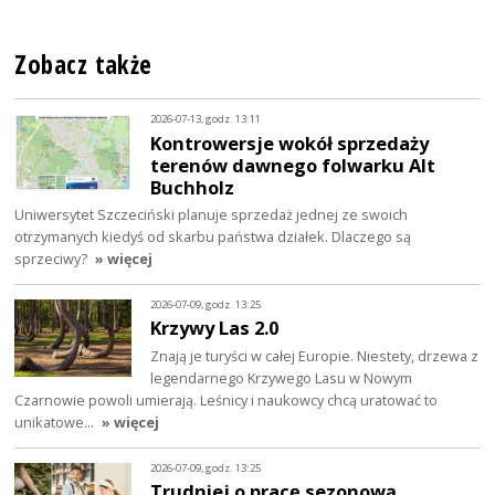
Zobacz także
2026-07-13, godz. 13:11
Kontrowersje wokół sprzedaży
terenów dawnego folwarku Alt
Buchholz
Uniwersytet Szczeciński planuje sprzedaż jednej ze swoich
otrzymanych kiedyś od skarbu państwa działek. Dlaczego są
sprzeciwy?
» więcej
2026-07-09, godz. 13:25
Krzywy Las 2.0
Znają je turyści w całej Europie. Niestety, drzewa z
legendarnego Krzywego Lasu w Nowym
Czarnowie powoli umierają. Leśnicy i naukowcy chcą uratować to
unikatowe…
» więcej
2026-07-09, godz. 13:25
Trudniej o pracę sezonową