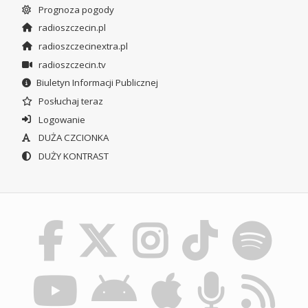
Prognoza pogody
radioszczecin.pl
radioszczecinextra.pl
radioszczecin.tv
Biuletyn Informacji Publicznej
Posłuchaj teraz
Logowanie
DUŻA CZCIONKA
DUŻY KONTRAST