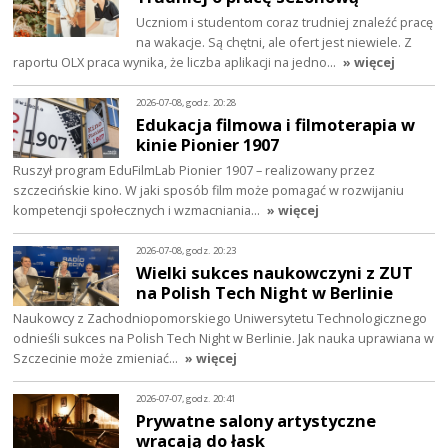
Uczniom i studentom coraz trudniej znaleźć pracę
na wakacje. Są chętni, ale ofert jest niewiele. Z
raportu OLX praca wynika, że liczba aplikacji na jedno…
» więcej
2026-07-08, godz. 20:28
Edukacja filmowa i filmoterapia w
kinie Pionier 1907
Ruszył program EduFilmLab Pionier 1907 – realizowany przez
szczecińskie kino. W jaki sposób film może pomagać w rozwijaniu
kompetencji społecznych i wzmacniania…
» więcej
2026-07-08, godz. 20:23
Wielki sukces naukowczyni z ZUT
na Polish Tech Night w Berlinie
Naukowcy z Zachodniopomorskiego Uniwersytetu Technologicznego
odnieśli sukces na Polish Tech Night w Berlinie. Jak nauka uprawiana w
Szczecinie może zmieniać…
» więcej
2026-07-07, godz. 20:41
Prywatne salony artystyczne
wracają do łask