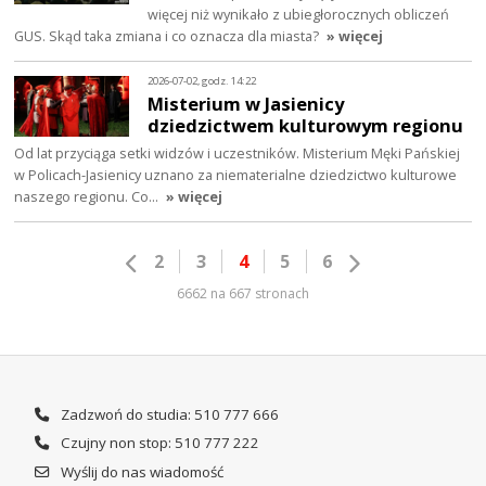
więcej niż wynikało z ubiegłorocznych obliczeń
GUS. Skąd taka zmiana i co oznacza dla miasta?
» więcej
2026-07-02, godz. 14:22
Misterium w Jasienicy
dziedzictwem kulturowym regionu
Od lat przyciąga setki widzów i uczestników. Misterium Męki Pańskiej
w Policach-Jasienicy uznano za niematerialne dziedzictwo kulturowe
naszego regionu. Co…
» więcej
2
3
4
5
6
6662 na 667 stronach
Zadzwoń do studia: 510 777 666
Czujny non stop: 510 777 222
Wyślij do nas wiadomość