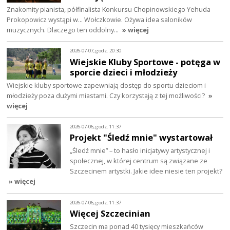
Znakomity pianista, półfinalista Konkursu Chopinowskiego Yehuda
Prokopowicz wystąpi w… Wołczkowie. Ożywa idea saloników
muzycznych. Dlaczego ten oddolny…
» więcej
2026-07-07, godz. 20:30
Wiejskie Kluby Sportowe - potęga w
sporcie dzieci i młodzieży
Wiejskie kluby sportowe zapewniają dostęp do sportu dzieciom i
młodzieży poza dużymi miastami. Czy korzystają z tej możliwości?
»
więcej
2026-07-06, godz. 11:37
Projekt "Śledź mnie" wystartował
„Śledź mnie” – to hasło inicjatywy artystycznej i
społecznej, w której centrum są związane ze
Szczecinem artystki. Jakie idee niesie ten projekt?
» więcej
2026-07-06, godz. 11:37
Więcej Szczecinian
Szczecin ma ponad 40 tysięcy mieszkańców