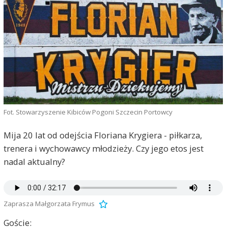
Fot. Stowarzyszenie Kibiców Pogoni Szczecin Portowcy
Mija 20 lat od odejścia Floriana Krygiera - piłkarza,
trenera i wychowawcy młodzieży. Czy jego etos jest
nadal aktualny?
Zaprasza Małgorzata Frymus
Goście: