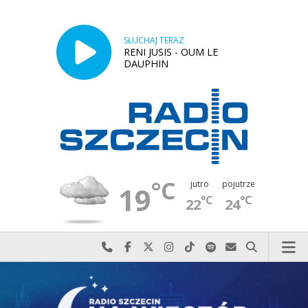
SŁUCHAJ TERAZ
RENI JUSIS - OUM LE
DAUPHIN
°C
jutro
pojutrze
19
°C
°C
22
24
Najlepiej po prostu do nas zadzwoń
Odwiedź nas na Facebook-u
Odwiedź nas na X
Odwiedź nas na Instagram-ie
Odwiedź nas na TikTok-u
Szukaj nas na Spotify
Wyślij do nas w
Szukaj