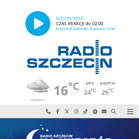
SŁUCHAJ TERAZ
CZAS REAKCJI do 02:00
Krzysztof Kukliński, Sławomir Orlik
°C
jutro
pojutrze
16
°C
°C
24
29
Najlepiej po prostu do nas zadzwoń
Odwiedź nas na Facebook-u
Odwiedź nas na X
Odwiedź nas na Instagram-ie
Odwiedź nas na TikTok-u
Szukaj nas na Spotify
Wyślij do nas w
Szukaj