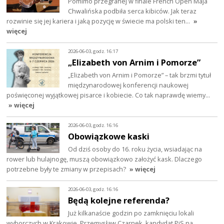
Pomimo przegranej w finale French Open Maja
Chwalińska podbiła serca kibiców. Jak teraz
rozwinie się jej kariera i jaką pozycję w świecie ma polski ten…
»
więcej
2026-06-03, godz. 16:17
„Elizabeth von Arnim i Pomorze”
„Elizabeth von Arnim i Pomorze” – tak brzmi tytuł
międzynarodowej konferencji naukowej
poświęconej wyjątkowej pisarce i kobiecie. Co tak naprawdę wiemy…
» więcej
2026-06-03, godz. 16:16
Obowiązkowe kaski
Od dziś osoby do 16. roku życia, wsiadając na
rower lub hulajnogę, muszą obowiązkowo założyć kask. Dlaczego
potrzebne były te zmiany w przepisach?
» więcej
2026-06-03, godz. 16:16
Będą kolejne referenda?
Już kilkanaście godzin po zamknięciu lokali
wyborczych w Krakowie, Przemysław Czarnek. kandydat PiS na