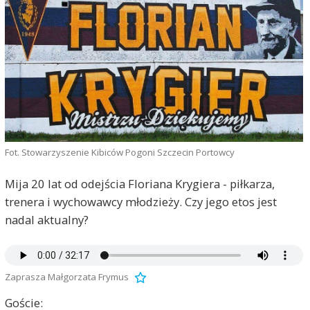
Fot. Stowarzyszenie Kibiców Pogoni Szczecin Portowcy
Mija 20 lat od odejścia Floriana Krygiera - piłkarza,
trenera i wychowawcy młodzieży. Czy jego etos jest
nadal aktualny?
Zaprasza Małgorzata Frymus
Goście: