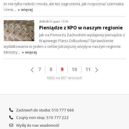
to nie tylko radość i moda, ale też zagrożenia. Jak rozpoznać czerniaka
i inne…
» więcej
2026-06-01, godz. 13:18
Pieniądze z KPO w naszym regionie
Jak na Pomorzu Zachodnim wydajemy pieniądze z
Krajowego Planu Odbudowy? Sprawdzenie
wydatkowania to jeden z celów jutrzejszej wizyty w naszym regionie
Ministry…
» więcej
7
8
9
10
11
6662 na 667 stronach
Zadzwoń do studia: 510 777 666
Czujny non stop: 510 777 222
Wyślij do nas wiadomość