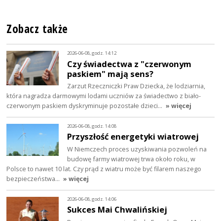
Zobacz także
2026-06-08, godz. 14:12
Czy świadectwa z "czerwonym
paskiem" mają sens?
Zarzut Rzeczniczki Praw Dziecka, że lodziarnia,
która nagradza darmowymi lodami uczniów za świadectwo z biało-
czerwonym paskiem dyskryminuje pozostałe dzieci…
» więcej
2026-06-08, godz. 14:08
Przyszłość energetyki wiatrowej
W Niemczech proces uzyskiwania pozwoleń na
budowę farmy wiatrowej trwa około roku, w
Polsce to nawet 10 lat. Czy prąd z wiatru może być filarem naszego
bezpieczeństwa…
» więcej
2026-06-08, godz. 14:06
Sukces Mai Chwalińskiej