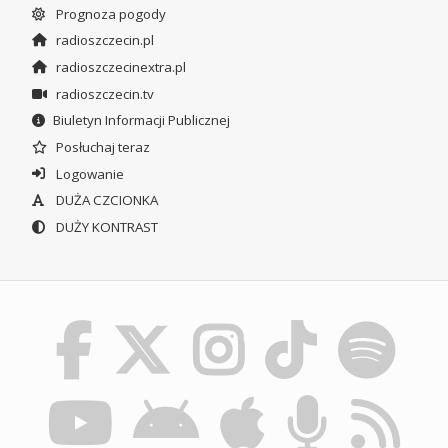
Prognoza pogody
radioszczecin.pl
radioszczecinextra.pl
radioszczecin.tv
Biuletyn Informacji Publicznej
Posłuchaj teraz
Logowanie
DUŻA CZCIONKA
DUŻY KONTRAST