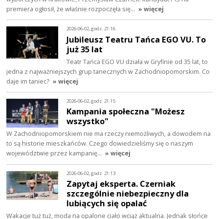
premiera ogłosił, że właśnie rozpoczęła się…
» więcej
2026-06-02, godz. 21:16
Jubileusz Teatru Tańca EGO VU. To
już 35 lat
Teatr Tańca EGO VU działa w Gryfinie od 35 lat, to
jedna z najważniejszych grup tanecznych w Zachodniopomorskim. Co
daje im taniec?
» więcej
2026-06-02, godz. 21:15
Kampania społeczna "Możesz
wszystko"
W Zachodniopomorskiem nie ma rzeczy niemożliwych, a dowodem na
to są historie mieszkańców. Czego dowiedzieliśmy się o naszym
województwie przez kampanię…
» więcej
2026-06-02, godz. 21:13
Zapytaj eksperta. Czerniak
szczególnie niebezpieczny dla
lubiących się opalać
Wakacje tuż tuż, moda na opalone ciało wciąż aktualna. Jednak słońce