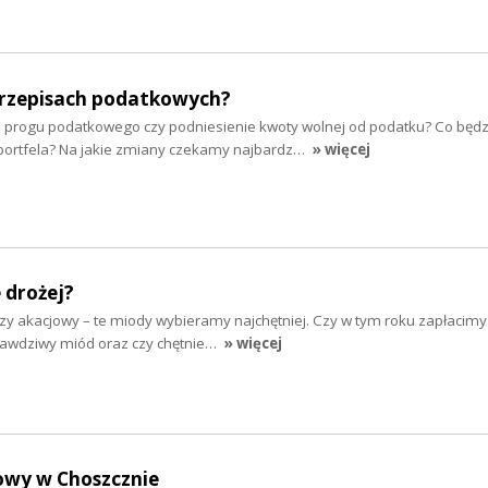
rzepisach podatkowych?
 progu podatkowego czy podniesienie kwoty wolnej od podatku? Co będz
portfela? Na jakie zmiany czekamy najbardz…
» więcej
 drożej?
zy akacjowy – te miody wybieramy najchętniej. Czy w tym roku zapłacimy
prawdziwy miód oraz czy chętnie…
» więcej
owy w Choszcznie