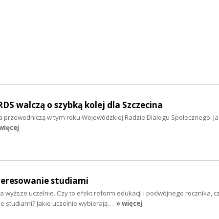
S walczą o szybką kolej dla Szczecina
 przewodniczą w tym roku Wojewódzkiej Radzie Dialogu Społecznego. Jak
więcej
eresowanie studiami
 wyższe uczelnie. Czy to efekt reform edukacji i podwójnego rocznika, 
e studiami? Jakie uczelnie wybierają…
» więcej