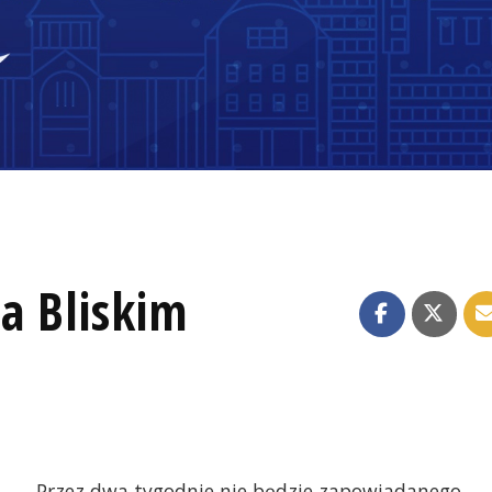
a Bliskim
Przez dwa tygodnie nie będzie zapowiadanego