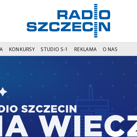
A
KONKURSY
STUDIO S-1
REKLAMA
O NAS