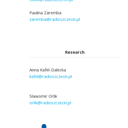
Paulina Zaremba
zaremba@radioszczecin.pl
Research
Anna Kafel-Dalecka
kafel@radioszczecin.pl
Sławomir Orlik
orlik@radioszczecin.pl