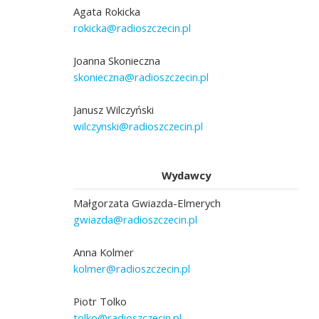
Agata Rokicka
rokicka@radioszczecin.pl
Joanna Skonieczna
skonieczna@radioszczecin.pl
Janusz Wilczyński
wilczynski@radioszczecin.pl
Wydawcy
Małgorzata Gwiazda-Elmerych
gwiazda@radioszczecin.pl
Anna Kolmer
kolmer@radioszczecin.pl
Piotr Tolko
tolko@radioszczecin.pl