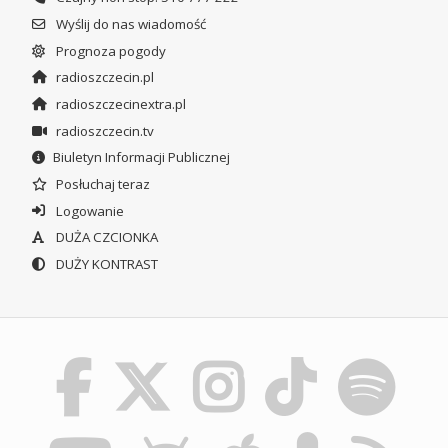
Wyślij do nas wiadomość
Prognoza pogody
radioszczecin.pl
radioszczecinextra.pl
radioszczecin.tv
Biuletyn Informacji Publicznej
Posłuchaj teraz
Logowanie
DUŻA CZCIONKA
DUŻY KONTRAST