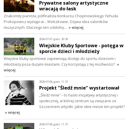
Prywatne salony artystyczne
wracają do łask
Znakomity pianista, półfinalista Konkursu Chopinowskiego Yehuda
Prokopowicz wystąpi w… Wołczkowie. Ożywa idea saloników
muzycznych. Dlaczego ten oddolny…
» więcej
2026-07-07, godz. 20:30
Wiejskie Kluby Sportowe - potęga w
sporcie dzieci i młodzieży
Wiejskie kluby sportowe zapewniają dostęp do sportu dzieciom i
młodzieży poza dużymi miastami. Czy korzystają z tej możliwości?
»
więcej
2026-07-06, godz. 11:37
Projekt "Śledź mnie" wystartował
„Śledź mnie” – to hasło inicjatywy artystycznej i
społecznej, w której centrum są związane ze
Szczecinem artystki. Jakie idee niesie ten projekt?
» więcej
2026-07-06, godz. 11:37