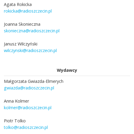
Agata Rokicka
rokicka@radioszczecin.pl
Joanna Skonieczna
skonieczna@radioszczecin.pl
Janusz Wilczyński
wilczynski@radioszczecin.pl
Wydawcy
Małgorzata Gwiazda-Elmerych
gwiazda@radioszczecin.pl
Anna Kolmer
kolmer@radioszczecin.pl
Piotr Tolko
tolko@radioszczecin.pl