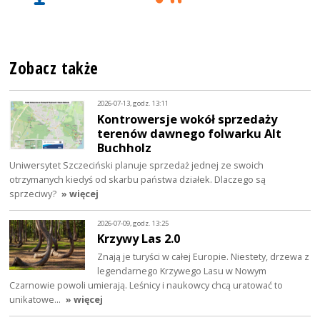
Zobacz także
2026-07-13, godz. 13:11
Kontrowersje wokół sprzedaży
terenów dawnego folwarku Alt
Buchholz
Uniwersytet Szczeciński planuje sprzedaż jednej ze swoich
otrzymanych kiedyś od skarbu państwa działek. Dlaczego są
sprzeciwy?
» więcej
2026-07-09, godz. 13:25
Krzywy Las 2.0
Znają je turyści w całej Europie. Niestety, drzewa z
legendarnego Krzywego Lasu w Nowym
Czarnowie powoli umierają. Leśnicy i naukowcy chcą uratować to
unikatowe…
» więcej