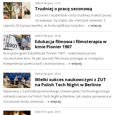
2026-07-09, godz. 13:25
Trudniej o pracę sezonową
Uczniom i studentom coraz trudniej znaleźć pracę
na wakacje. Są chętni, ale ofert jest niewiele. Z
raportu OLX praca wynika, że liczba aplikacji na jedno…
» więcej
2026-07-08, godz. 20:28
Edukacja filmowa i filmoterapia w
kinie Pionier 1907
Ruszył program EduFilmLab Pionier 1907 – realizowany przez
szczecińskie kino. W jaki sposób film może pomagać w rozwijaniu
kompetencji społecznych i wzmacniania…
» więcej
2026-07-08, godz. 20:23
Wielki sukces naukowczyni z ZUT
na Polish Tech Night w Berlinie
Naukowcy z Zachodniopomorskiego Uniwersytetu Technologicznego
odnieśli sukces na Polish Tech Night w Berlinie. Jak nauka uprawiana w
Szczecinie może zmieniać…
» więcej
2026-07-07, godz. 20:41