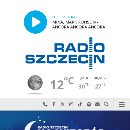
SŁUCHAJ TERAZ
MINA, MARK RONSON -
ANCORA ANCORA ANCORA
°C
jutro
pojutrze
12
°C
°C
30
27
Najlepiej po prostu do nas zadzwoń
Odwiedź nas na Facebook-u
Odwiedź nas na X
Odwiedź nas na Instagram-ie
Odwiedź nas na TikTok-u
Szukaj nas na Spotify
Wyślij do nas w
Szukaj