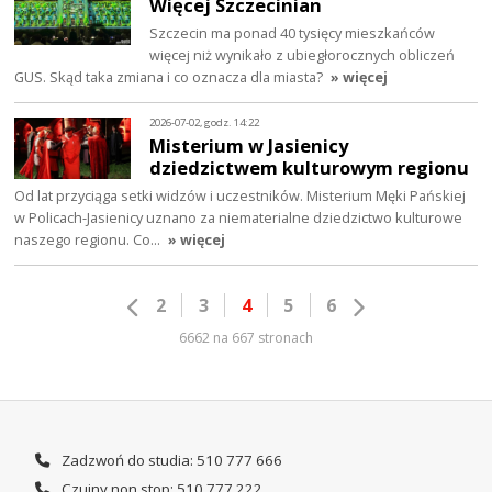
Więcej Szczecinian
Szczecin ma ponad 40 tysięcy mieszkańców
więcej niż wynikało z ubiegłorocznych obliczeń
GUS. Skąd taka zmiana i co oznacza dla miasta?
» więcej
2026-07-02, godz. 14:22
Misterium w Jasienicy
dziedzictwem kulturowym regionu
Od lat przyciąga setki widzów i uczestników. Misterium Męki Pańskiej
w Policach-Jasienicy uznano za niematerialne dziedzictwo kulturowe
naszego regionu. Co…
» więcej
2
3
4
5
6
6662 na 667 stronach
Zadzwoń do studia: 510 777 666
Czujny non stop: 510 777 222