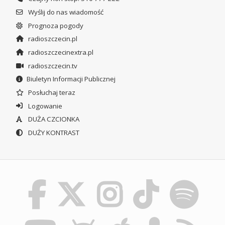
Wyślij do nas wiadomość
Prognoza pogody
radioszczecin.pl
radioszczecinextra.pl
radioszczecin.tv
Biuletyn Informacji Publicznej
Posłuchaj teraz
Logowanie
DUŻA CZCIONKA
DUŻY KONTRAST