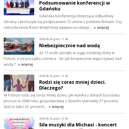
Podsumowanie konferencji w
Gdańsku
Gdańska konferencja dotycząca odbudowy
Ukrainy zakończyła się podpisaniem 15 umów z polskimi firmami. Czy
nierozliczenie Rzezi Wołyńskiej wpływa na relacje…
» więcej
2026-06-29, godz. 11:49
Niebezpiecznie nad wodą
Aż 17 osób utonęło w ciągu ostatniej doby w
Polsce, a od początku czerwca - 56. Jak bezpiecznie wypoczywać nad
wodą ?
» więcej
2026-06-25, godz. 21:08
Rodzi się coraz mniej dzieci.
Dlaczego?
W Polsce rodzi się coraz mniej dzieci. Jak wynika z danych Eurostatu
jeszcze w 2006 roku gospodarstwa z dziećmi stanowiły 37 procent,
dziś to tylko 25. procent…
» więcej
2026-06-25, godz. 21:09
Siła muzyki dla Michasi - koncert