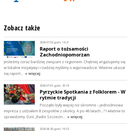
Zobacz także
2026-07-02, godz. 14:21
Raport o tożsamości
Zachodniopomorzan
Jesteśmy coraz bardziej związani z regionem. Chętniej angażujemy się
w lokalne inicjatywy i rzadziej myślimy o wyprowadzce. Właśnie ukazał
się raport…
» więcej
2026-07-01, godz. 20:19
Pyrzyckie Spotkania z Folklorem - W
rytmie tradycji
Początki były więcej niż skromne – jednodniowa
impreza z udziałem 8 zespołów z okolicy. A po 46 latach…? I właśnie to
sprawdzimy. Dziś „Radio Szczecin…
» więcej
2026-06-30, godz. 19:53