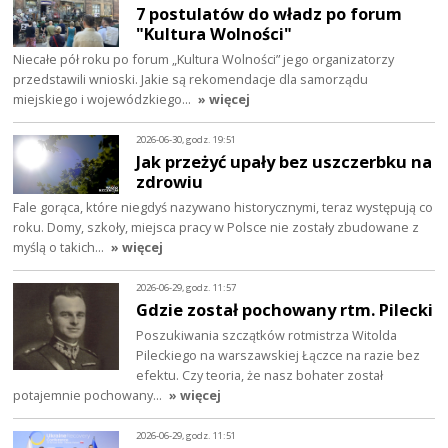
7 postulatów do władz po forum
"Kultura Wolności"
Niecałe pół roku po forum „Kultura Wolności” jego organizatorzy
przedstawili wnioski. Jakie są rekomendacje dla samorządu
miejskiego i wojewódzkiego…
» więcej
2026-06-30, godz. 19:51
Jak przeżyć upały bez uszczerbku na
zdrowiu
Fale gorąca, które niegdyś nazywano historycznymi, teraz występują co
roku. Domy, szkoły, miejsca pracy w Polsce nie zostały zbudowane z
myślą o takich…
» więcej
2026-06-29, godz. 11:57
Gdzie został pochowany rtm. Pilecki
Poszukiwania szczątków rotmistrza Witolda
Pileckiego na warszawskiej Łączce na razie bez
efektu. Czy teoria, że nasz bohater został
potajemnie pochowany…
» więcej
2026-06-29, godz. 11:51