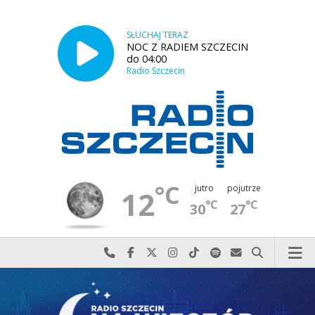
SŁUCHAJ TERAZ
NOC Z RADIEM SZCZECIN
do 04:00
Radio Szczecin
°C
jutro
pojutrze
12
°C
°C
30
27
Najlepiej po prostu do nas zadzwoń
Odwiedź nas na Facebook-u
Odwiedź nas na X
Odwiedź nas na Instagram-ie
Odwiedź nas na TikTok-u
Szukaj nas na Spotify
Wyślij do nas w
Szukaj