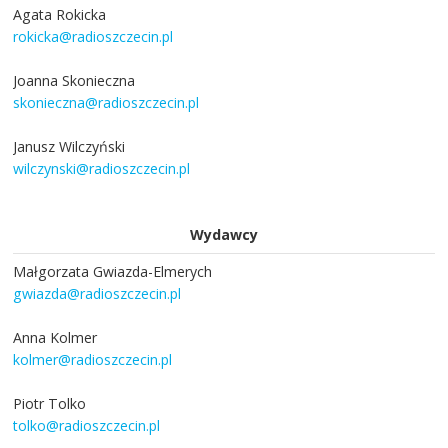
Agata Rokicka
rokicka@radioszczecin.pl
Joanna Skonieczna
skonieczna@radioszczecin.pl
Janusz Wilczyński
wilczynski@radioszczecin.pl
Wydawcy
Małgorzata Gwiazda-Elmerych
gwiazda@radioszczecin.pl
Anna Kolmer
kolmer@radioszczecin.pl
Piotr Tolko
tolko@radioszczecin.pl