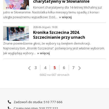
charytatywny w Słowianinie
Koncert charytatywny dla 14-letniej Michaliny już
jutro w Słowianinie. Nastolatka kilka miesięcy temu spadłą z konia i
uległa poważnemu wypadkowi. Dziś…
» więcej
2026-06-24, godz. 19:00
Kronika Szczecina 2024.
Szczecinianie przy urnach
Znane powiedzenie głosi, że wybory są świętem demokracji.
Najnowszy tom „Kroniki Szczecina”. poświęcony jest właśnie wyborom.
Jak wyglądają wybory…
» więcej
3
4
5
6
7
6662 na 667 stronach
Zadzwoń do studia: 510 777 666
Czujny non stop: 510 777 222