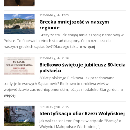
2026-07-16, godz. 12:00
Grecka mniejszość w naszym
regionie
Grecy zostali dziesiątą mniejszością narodową w
Polsce. To finał wieloletnich starań diaspory. Co to oznacza dla
naszych greckich sąsiadów? Dlaczego tak…
» więcej
2026-07-15, godz. 21:19
Bielkowo świętuje jubileusz 80-lecia
polskości
80 lat polskiego Bielkowa. Jak przechowano
tradycje kresowych Sąsiadowic? Bielkowo to urokliwa wieś w
województwie zachodniopomorskim, leżąca niedaleko Stargardu…
»
więcej
2026-07-15, godz. 21:15
Identyfikacja ofiar Rzezi Wołyńskiej
Jak wyliczał dr Leon Popek w artykule "Pamięć o
Wołyniu i Małopolsce Wschodniej",