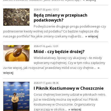
2026-07-20, godz. 13:12
Będą zmiany w przepisach
podatkowych?
Podwyższenie drugiego progu podatkowego czy
podniesienie kwoty wolnej od podatku? Co będzie najlepsze dla
naszego portfela? Na jakie zmiany czekamy najbardz…
» więcej
2026-07-16, godz. 12:01
Miód - czy będzie drożej?
Wielokwiatowy, lipowy czy akacjowy – te miody
wybieramy najchętniej. Czy w tym roku zapłacimy
za nie więcej, jak rozpoznać prawdziwy miód oraz czy chętnie…
»
więcej
2026-07-17, godz. 08:36
I Piknik Kostiumowy w Choszcznie
Coraz chętniej bierzemy udział w piknikach retro.
Już w niedzielę można się wybrać na I Piknik
Kostiumowy w Choszcznie. Organizatorzy
zapraszają w okolice…
» więcej