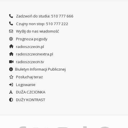
Zadzwoń do studia: 510 777 666
Czujny non stop: 510 777 222
Wyślij do nas wiadomość
Prognoza pogody
radioszczecin.pl
radioszczecinextra.pl
radioszczecin.tv
Biuletyn Informacji Publicznej
Posłuchaj teraz
Logowanie
DUŻA CZCIONKA
DUŻY KONTRAST