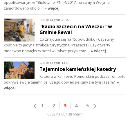
opublikowanym w "Biuletynie IPN" 4/2017, na samym Wołyniu
zamordowano około…
» więcej
2026-07-14, godz. 21:15
"Radio Szczecin na Wieczór" w
Gminie Rewal
Co znajduje się na 15. południku? Czy ruiny
kościoła to jedyna atrakcja turystyczna Trzęsacza? Czy otwarty
niedawno największy hotel w Polsce przyniesie…
» więcej
2026-07-13, godz. 13:17
Tajemnice kamieńskiej katedry
Katedra w Kamieniu Pomorskim podczas remontu
odkrywa swoje tajemnice. Czego dowiedzieliśmy sie tym razem?
»
więcej
1
2
3
4
5
6662 na 667 stronach