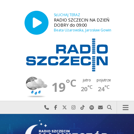
SŁUCHAJ TERAZ
RADIO SZCZECIN NA DZIEŃ
DOBRY do 09:00
Beata Użarowska, Jarosław Gowin
°C
jutro
pojutrze
19
°C
°C
20
24
Najlepiej po prostu do nas zadzwoń
Odwiedź nas na Facebook-u
Odwiedź nas na X
Odwiedź nas na Instagram-ie
Odwiedź nas na TikTok-u
Szukaj nas na Spotify
Wyślij do nas w
Szukaj