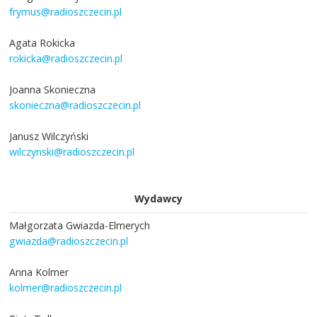
frymus@radioszczecin.pl
Agata Rokicka
rokicka@radioszczecin.pl
Joanna Skonieczna
skonieczna@radioszczecin.pl
Janusz Wilczyński
wilczynski@radioszczecin.pl
Wydawcy
Małgorzata Gwiazda-Elmerych
gwiazda@radioszczecin.pl
Anna Kolmer
kolmer@radioszczecin.pl