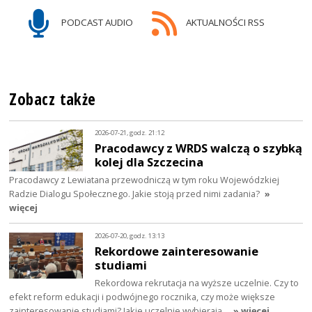
PODCAST AUDIO
AKTUALNOŚCI RSS
Zobacz także
2026-07-21, godz. 21:12
Pracodawcy z WRDS walczą o szybką
kolej dla Szczecina
Pracodawcy z Lewiatana przewodniczą w tym roku Wojewódzkiej
Radzie Dialogu Społecznego. Jakie stoją przed nimi zadania?
»
więcej
2026-07-20, godz. 13:13
Rekordowe zainteresowanie
studiami
Rekordowa rekrutacja na wyższe uczelnie. Czy to
efekt reform edukacji i podwójnego rocznika, czy może większe
zainteresowanie studiami? Jakie uczelnie wybierają…
» więcej