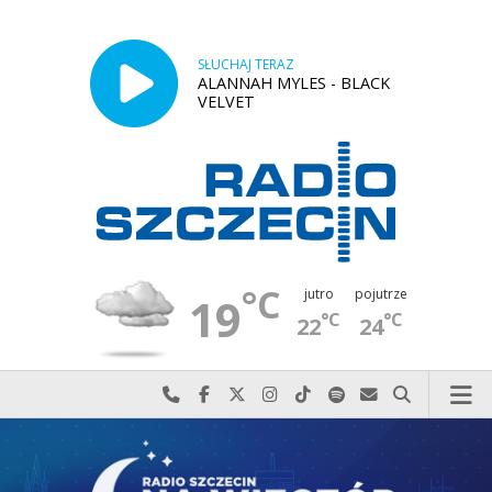
SŁUCHAJ TERAZ
ALANNAH MYLES - BLACK
VELVET
°C
jutro
pojutrze
19
°C
°C
22
24
Najlepiej po prostu do nas zadzwoń
Odwiedź nas na Facebook-u
Odwiedź nas na X
Odwiedź nas na Instagram-ie
Odwiedź nas na TikTok-u
Szukaj nas na Spotify
Wyślij do nas w
Szukaj