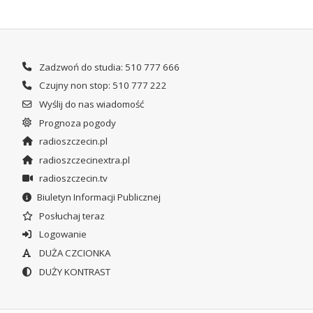
Zadzwoń do studia: 510 777 666
Czujny non stop: 510 777 222
Wyślij do nas wiadomość
Prognoza pogody
radioszczecin.pl
radioszczecinextra.pl
radioszczecin.tv
Biuletyn Informacji Publicznej
Posłuchaj teraz
Logowanie
DUŻA CZCIONKA
DUŻY KONTRAST