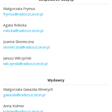
Małgorzata Frymus
frymus@radioszczecin.pl
Agata Rokicka
rokicka@radioszczecin.pl
Joanna Skonieczna
skonieczna@radioszczecin.pl
Janusz Wilczyński
wilczynski@radioszczecin.pl
Wydawcy
Małgorzata Gwiazda-Elmerych
gwiazda@radioszczecin.pl
Anna Kolmer
kolmer@radioszczecin.pl