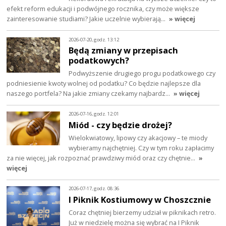
efekt reform edukacji i podwójnego rocznika, czy może większe
zainteresowanie studiami? Jakie uczelnie wybierają…
» więcej
2026-07-20, godz. 13:12
Będą zmiany w przepisach
podatkowych?
Podwyższenie drugiego progu podatkowego czy
podniesienie kwoty wolnej od podatku? Co będzie najlepsze dla
naszego portfela? Na jakie zmiany czekamy najbardz…
» więcej
2026-07-16, godz. 12:01
Miód - czy będzie drożej?
Wielokwiatowy, lipowy czy akacjowy – te miody
wybieramy najchętniej. Czy w tym roku zapłacimy
za nie więcej, jak rozpoznać prawdziwy miód oraz czy chętnie…
»
więcej
2026-07-17, godz. 08:36
I Piknik Kostiumowy w Choszcznie
Coraz chętniej bierzemy udział w piknikach retro.
Już w niedzielę można się wybrać na I Piknik