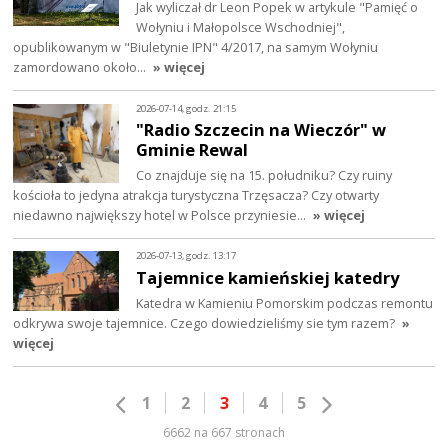
Jak wyliczał dr Leon Popek w artykule "Pamięć o
Wołyniu i Małopolsce Wschodniej",
opublikowanym w "Biuletynie IPN" 4/2017, na samym Wołyniu
zamordowano około…
» więcej
2026-07-14, godz. 21:15
"Radio Szczecin na Wieczór" w
Gminie Rewal
Co znajduje się na 15. południku? Czy ruiny
kościoła to jedyna atrakcja turystyczna Trzęsacza? Czy otwarty
niedawno największy hotel w Polsce przyniesie…
» więcej
2026-07-13, godz. 13:17
Tajemnice kamieńskiej katedry
Katedra w Kamieniu Pomorskim podczas remontu
odkrywa swoje tajemnice. Czego dowiedzieliśmy sie tym razem?
»
więcej
1
2
3
4
5
6662 na 667 stronach