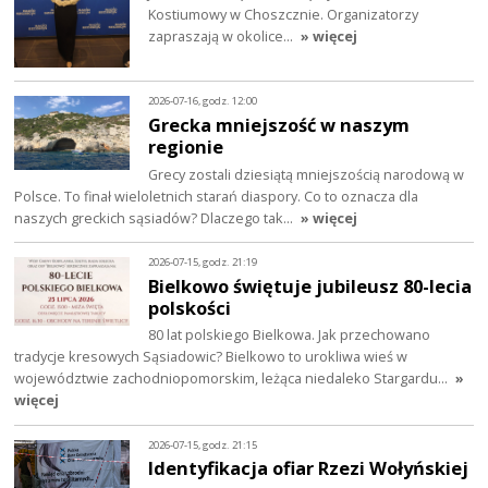
Kostiumowy w Choszcznie. Organizatorzy
zapraszają w okolice…
» więcej
2026-07-16, godz. 12:00
Grecka mniejszość w naszym
regionie
Grecy zostali dziesiątą mniejszością narodową w
Polsce. To finał wieloletnich starań diaspory. Co to oznacza dla
naszych greckich sąsiadów? Dlaczego tak…
» więcej
2026-07-15, godz. 21:19
Bielkowo świętuje jubileusz 80-lecia
polskości
80 lat polskiego Bielkowa. Jak przechowano
tradycje kresowych Sąsiadowic? Bielkowo to urokliwa wieś w
województwie zachodniopomorskim, leżąca niedaleko Stargardu…
»
więcej
2026-07-15, godz. 21:15
Identyfikacja ofiar Rzezi Wołyńskiej