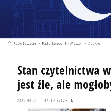
Radio Szczecin
»
Radio Szczecin Na Wieczór
»
Audycje
Stan czytelnictwa w
jest źle, ale mogłob
2026-04-09
RADIO SZCZECIN