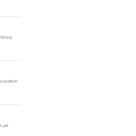
rótszej
 wszystkim
, jak