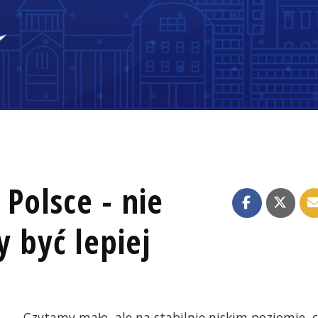
 Polsce - nie
y być lepiej
Czytamy mało, ale na stabilnie niskim poziomie, 