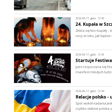
2026-06-17, godz. 13:45
24. Kupała w Szc
Zbliża się Noc Kupały - 
nocy w roku. Jak będzi
2026-06-17, godz. 13:45
Startuje Festiwa
Jutro rozpoczyna się Fes
manifest młodych ludz
2026-06-17, godz. 13:44
Relacje polsko - 
Spór wokół nadania jed
szybko słabnie polska 