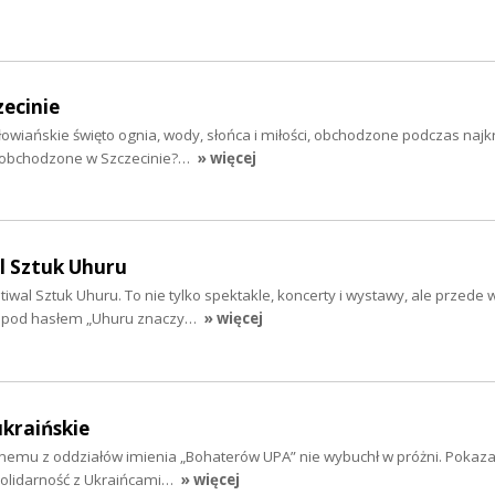
zecinie
słowiańskie święto ognia, wody, słońca i miłości, obchodzone podczas najk
e obchodzone w Szczecinie?…
» więcej
l Sztuk Uhuru
tiwal Sztuk Uhuru. To nie tylko spektakle, koncerty i wystawy, ale przede
i pod hasłem „Uhuru znaczy…
» więcej
ukraińskie
nemu z oddziałów imienia „Bohaterów UPA” nie wybuchł w próżni. Pokazał
solidarność z Ukraińcami…
» więcej