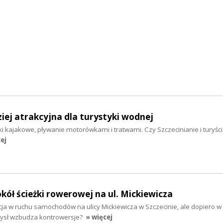
iej atrakcyjna dla turystyki wodnej
i kajakowe, pływanie motorówkami i tratwami. Czy Szczecinianie i turyści 
ej
ół ścieżki rowerowej na ul. Mickiewicza
ja w ruchu samochodów na ulicy Mickiewicza w Szczecinie, ale dopiero w
ysł wzbudza kontrowersje?
» więcej