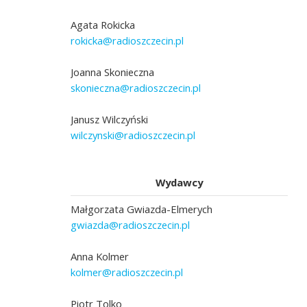
Agata Rokicka
rokicka@radioszczecin.pl
Joanna Skonieczna
skonieczna@radioszczecin.pl
Janusz Wilczyński
wilczynski@radioszczecin.pl
Wydawcy
Małgorzata Gwiazda-Elmerych
gwiazda@radioszczecin.pl
Anna Kolmer
kolmer@radioszczecin.pl
Piotr Tolko