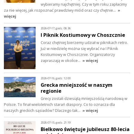
wybieramy najchętniej. Czy w tym roku zapłacimy
za nie więcej, jak rozpoznać prawdziwy miód oraz czy chętnie…
»
więcej
2026-07-17, godz. 08:36
I Piknik Kostiumowy w Choszcznie
Coraz chętniej bierzemy udział w piknikach retro.
Już w niedzielę można się wybrać na I Piknik
Kostiumowy w Choszcznie. Organizatorzy
zapraszają w okolice…
» więcej
2026-07-16, godz. 12:00
Grecka mniejszość w naszym
regionie
Grecy zostali dziesiątą mniejszością narodową w
Polsce. To finał wieloletnich starań diaspory. Co to oznacza dla
naszych greckich sąsiadów? Dlaczego tak…
» więcej
2026-07-15, godz. 21:19
Bielkowo świętuje jubileusz 80-lecia