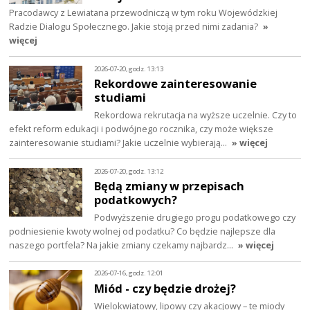
Pracodawcy z Lewiatana przewodniczą w tym roku Wojewódzkiej
Radzie Dialogu Społecznego. Jakie stoją przed nimi zadania?
»
więcej
2026-07-20, godz. 13:13
Rekordowe zainteresowanie
studiami
Rekordowa rekrutacja na wyższe uczelnie. Czy to
efekt reform edukacji i podwójnego rocznika, czy może większe
zainteresowanie studiami? Jakie uczelnie wybierają…
» więcej
2026-07-20, godz. 13:12
Będą zmiany w przepisach
podatkowych?
Podwyższenie drugiego progu podatkowego czy
podniesienie kwoty wolnej od podatku? Co będzie najlepsze dla
naszego portfela? Na jakie zmiany czekamy najbardz…
» więcej
2026-07-16, godz. 12:01
Miód - czy będzie drożej?
Wielokwiatowy, lipowy czy akacjowy – te miody