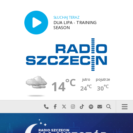
SŁUCHAJ TERAZ
DUA LIPA - TRAINING
SEASON
°C
jutro
pojutrze
14
°C
°C
24
30
Najlepiej po prostu do nas zadzwoń
Odwiedź nas na Facebook-u
Odwiedź nas na X
Odwiedź nas na Instagram-ie
Odwiedź nas na TikTok-u
Szukaj nas na Spotify
Wyślij do nas w
Szukaj