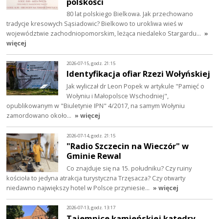
polskości
80 lat polskiego Bielkowa. Jak przechowano
tradycje kresowych Sąsiadowic? Bielkowo to urokliwa wieś w
województwie zachodniopomorskim, leżąca niedaleko Stargardu…
»
więcej
2026-07-15, godz. 21:15
Identyfikacja ofiar Rzezi Wołyńskiej
Jak wyliczał dr Leon Popek w artykule "Pamięć o
Wołyniu i Małopolsce Wschodniej",
opublikowanym w "Biuletynie IPN" 4/2017, na samym Wołyniu
zamordowano około…
» więcej
2026-07-14, godz. 21:15
"Radio Szczecin na Wieczór" w
Gminie Rewal
Co znajduje się na 15. południku? Czy ruiny
kościoła to jedyna atrakcja turystyczna Trzęsacza? Czy otwarty
niedawno największy hotel w Polsce przyniesie…
» więcej
2026-07-13, godz. 13:17
Tajemnice kamieńskiej katedry