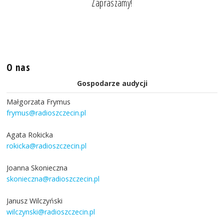
Zapraszamy!
O nas
Gospodarze audycji
Małgorzata Frymus
frymus@radioszczecin.pl
Agata Rokicka
rokicka@radioszczecin.pl
Joanna Skonieczna
skonieczna@radioszczecin.pl
Janusz Wilczyński
wilczynski@radioszczecin.pl