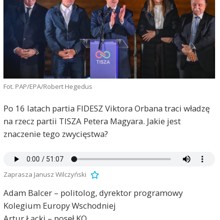
Fot. PAP/EPA/Robert Hegedus
Po 16 latach partia FIDESZ Viktora Orbana traci władzę
na rzecz partii TISZA Petera Magyara. Jakie jest
znaczenie tego zwycięstwa?
Zaprasza Janusz Wilczyński
Adam Balcer – politolog, dyrektor programowy
Kolegium Europy Wschodniej
Artur Łącki – poseł KO