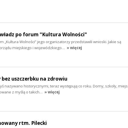
 władz po forum "Kultura Wolności"
m „Kultura Wolności” jego organizatorzy przedstawili wnioski. Jakie są
rządu miejskiego i wojewódzkiego…
» więcej
y bez uszczerbku na zdrowiu
dyś nazywano historycznymi, teraz występują co roku. Domy, szkoły, miej
dowane z myślą o takich…
» więcej
howany rtm. Pilecki