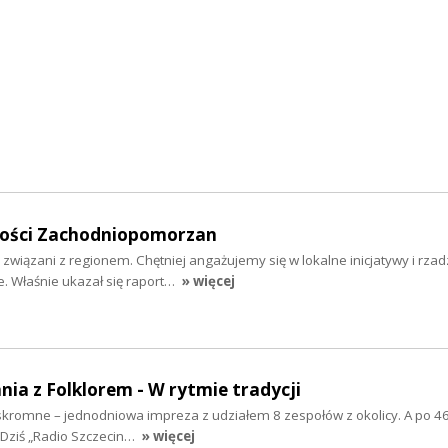
mości Zachodniopomorzan
 związani z regionem. Chętniej angażujemy się w lokalne inicjatywy i rzad
 Właśnie ukazał się raport…
» więcej
nia z Folklorem - W rytmie tradycji
ż skromne – jednodniowa impreza z udziałem 8 zespołów z okolicy. A po 46
 Dziś „Radio Szczecin…
» więcej