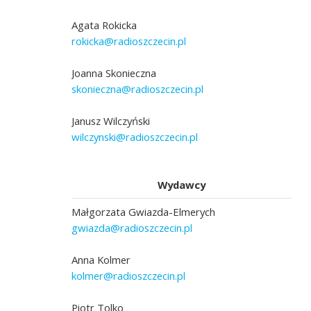
Agata Rokicka
rokicka@radioszczecin.pl
Joanna Skonieczna
skonieczna@radioszczecin.pl
Janusz Wilczyński
wilczynski@radioszczecin.pl
Wydawcy
Małgorzata Gwiazda-Elmerych
gwiazda@radioszczecin.pl
Anna Kolmer
kolmer@radioszczecin.pl
Piotr Tolko