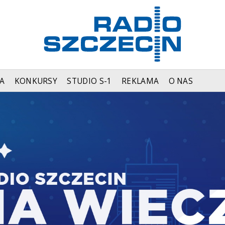
A
KONKURSY
STUDIO S-1
REKLAMA
O NAS