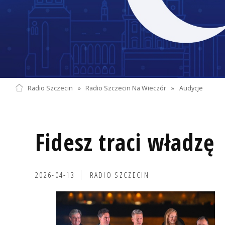
Radio Szczecin
»
Radio Szczecin Na Wieczór
»
Audycje
Fidesz traci władzę
2026-04-13
RADIO SZCZECIN