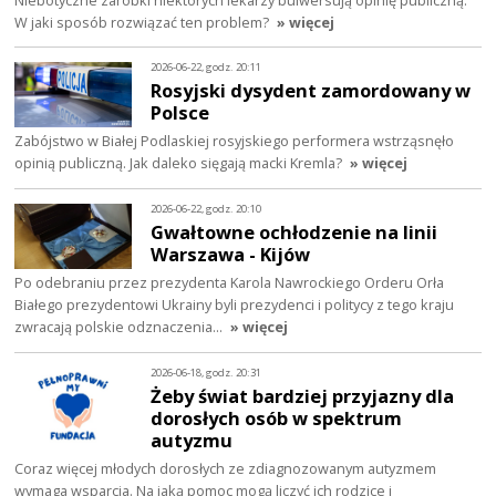
W jaki sposób rozwiązać ten problem?
» więcej
2026-06-22, godz. 20:11
Rosyjski dysydent zamordowany w
Polsce
Zabójstwo w Białej Podlaskiej rosyjskiego performera wstrząsnęło
opinią publiczną. Jak daleko sięgają macki Kremla?
» więcej
2026-06-22, godz. 20:10
Gwałtowne ochłodzenie na linii
Warszawa - Kijów
Po odebraniu przez prezydenta Karola Nawrockiego Orderu Orła
Białego prezydentowi Ukrainy byli prezydenci i politycy z tego kraju
zwracają polskie odznaczenia…
» więcej
2026-06-18, godz. 20:31
Żeby świat bardziej przyjazny dla
dorosłych osób w spektrum
autyzmu
Coraz więcej młodych dorosłych ze zdiagnozowanym autyzmem
wymaga wsparcia. Na jaką pomoc mogą liczyć ich rodzice i