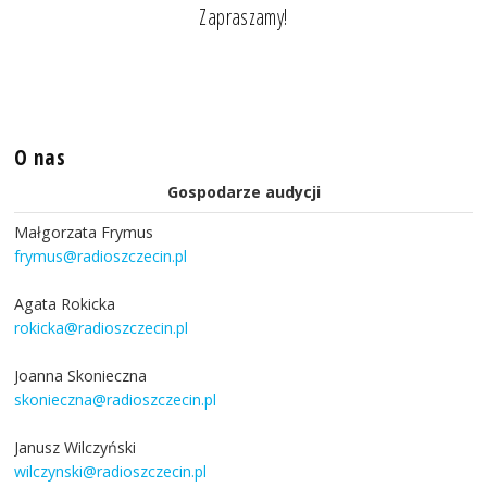
Zapraszamy!
O nas
Gospodarze audycji
Małgorzata Frymus
frymus@radioszczecin.pl
Agata Rokicka
rokicka@radioszczecin.pl
Joanna Skonieczna
skonieczna@radioszczecin.pl
Janusz Wilczyński
wilczynski@radioszczecin.pl