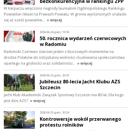
bezkonkurencyjne w rankingu ZPP
W Karpaczu wręczono nagrody laureatom Ogólnopolskiego Rankingu
Powiatów i Miast na Prawach Powiatu. W gronie wyróżnionych znalazło
się aż sześć powiatów…
» więcej
2026-06-24, godz. 18:59
50. rocznica wydarzeń czerwcowych
w Radomiu
Radomski Czerwiec stanowi jeden z kluczowych momentów na
drodze Polaków do odzyskania wolności i budowania społeczeństwa
opartego na godności oraz solidarności…
» więcej
2026-06-23, godz. 20:05
Jubileusz 80-lecia Jacht Klubu AZS
Szczecin
Jacht Klub Akademicki Związek Sportowy Szczecin ma 80 lat. Dla kogo
jest dzis AZS?
» więcej
2026-06-23, godz. 20:04
Kontrowersje wokół przerwanego
protestu rolników