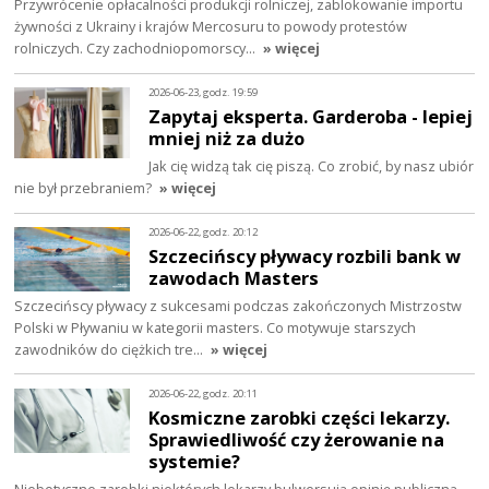
Przywrócenie opłacalności produkcji rolniczej, zablokowanie importu
żywności z Ukrainy i krajów Mercosuru to powody protestów
rolniczych. Czy zachodniopomorscy…
» więcej
2026-06-23, godz. 19:59
Zapytaj eksperta. Garderoba - lepiej
mniej niż za dużo
Jak cię widzą tak cię piszą. Co zrobić, by nasz ubiór
nie był przebraniem?
» więcej
2026-06-22, godz. 20:12
Szczecińscy pływacy rozbili bank w
zawodach Masters
Szczecińscy pływacy z sukcesami podczas zakończonych Mistrzostw
Polski w Pływaniu w kategorii masters. Co motywuje starszych
zawodników do ciężkich tre…
» więcej
2026-06-22, godz. 20:11
Kosmiczne zarobki części lekarzy.
Sprawiedliwość czy żerowanie na
systemie?
Niebotyczne zarobki niektórych lekarzy bulwersują opinię publiczną.