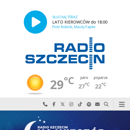
SŁUCHAJ TERAZ
LATO KIEROWCÓW do 18:00
Piotr Rokicki, Maciej Papke
°C
jutro
pojutrze
29
°C
°C
27
22
Najlepiej po prostu do nas zadzwoń
Odwiedź nas na Facebook-u
Odwiedź nas na X
Odwiedź nas na Instagram-ie
Odwiedź nas na TikTok-u
Szukaj nas na Spotify
Wyślij do nas w
Szukaj