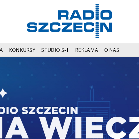
A
KONKURSY
STUDIO S-1
REKLAMA
O NAS