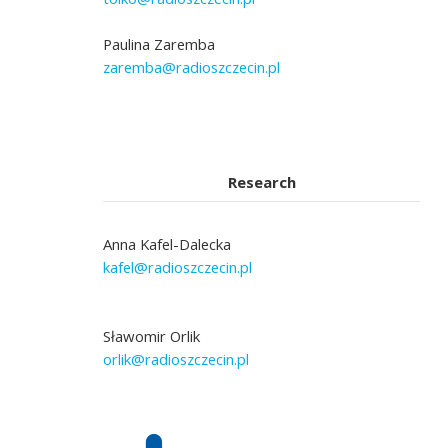
Paulina Zaremba
zaremba@radioszczecin.pl
Research
Anna Kafel-Dalecka
kafel@radioszczecin.pl
Sławomir Orlik
orlik@radioszczecin.pl