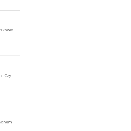
czkowie.
i. Czy
zecinem