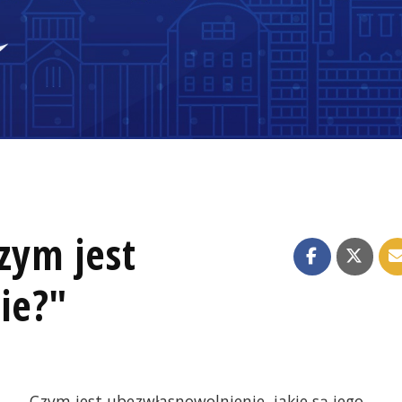
zym jest
ie?"
Czym jest ubezwłasnowolnienie, jakie są jego