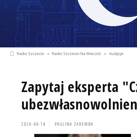
Radio Szczecin
»
Radio Szczecin Na Wieczór
»
Audycje
Zapytaj eksperta "C
ubezwłasnowolnien
2026-04-14
PAULINA ZAREMBA