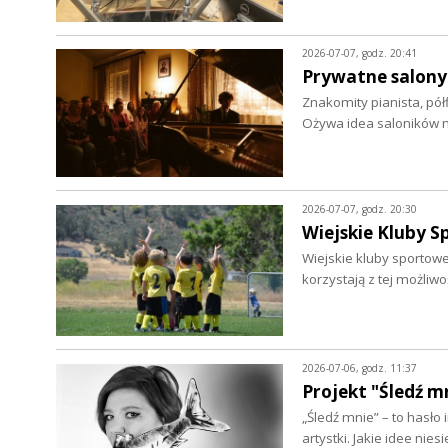
2026-07-07, godz. 20:41
Prywatne salony 
Znakomity pianista, pó
Ożywa idea saloników 
2026-07-07, godz. 20:30
Wiejskie Kluby S
Wiejskie kluby sportow
korzystają z tej możliwo
2026-07-06, godz. 11:37
Projekt "Śledź m
„Śledź mnie” – to hasło
artystki. Jakie idee niesi