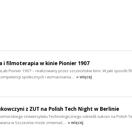
 i filmoterapia w kinie Pionier 1907
Lab Pionier 1907 – realizowany przez szczecińskie kino. W jaki sposób f
kompetencji społecznych i wzmacniania…
» więcej
ukowczyni z ZUT na Polish Tech Night w Berlinie
morskiego Uniwersytetu Technologicznego odnieśli sukces na Polish Te
rawiana w Szczecinie może zmieniać…
» więcej