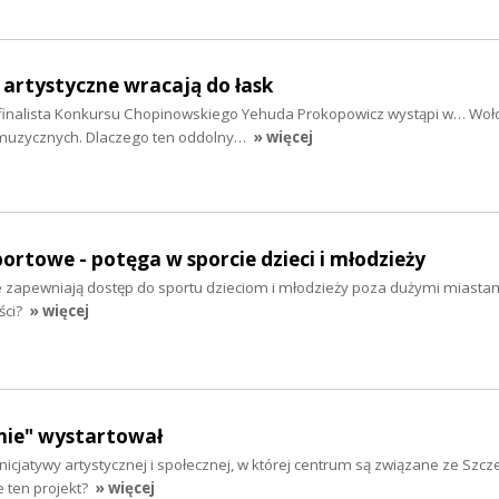
artystyczne wracają do łask
łfinalista Konkursu Chopinowskiego Yehuda Prokopowicz wystąpi w… Woł
muzycznych. Dlaczego ten oddolny…
» więcej
portowe - potęga w sporcie dzieci i młodzieży
e zapewniają dostęp do sportu dzieciom i młodzieży poza dużymi miastam
ści?
» więcej
nie" wystartował
 inicjatywy artystycznej i społecznej, w której centrum są związane ze Szc
e ten projekt?
» więcej