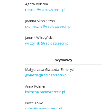
Agata Rokicka
rokicka@radioszczecin.pl
Joanna Skonieczna
skonieczna@radioszczecin.pl
Janusz Wilczyński
wilczynski@radioszczecin.pl
Wydawcy
Małgorzata Gwiazda-Elmerych
gwiazda@radioszczecin.pl
Anna Kolmer
kolmer@radioszczecin.pl
Piotr Tolko
tolko@radioszczecin.pl